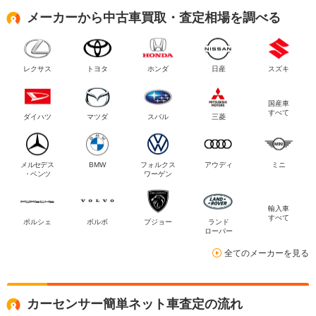
メーカーから中古車買取・査定相場を調べる
レクサス
トヨタ
ホンダ
日産
スズキ
国産車
すべて
ダイハツ
マツダ
スバル
三菱
メルセデス
BMW
フォルクス
アウディ
ミニ
・ベンツ
ワーゲン
輸入車
すべて
ポルシェ
ボルボ
プジョー
ランド
ローバー
全てのメーカーを見る
カーセンサー簡単ネット車査定の流れ