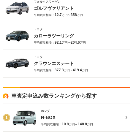
フォルクスワーゲン
ゴルフヴァリアント
12.7
358
平均買取相場：
万円〜
万円
トヨタ
カローラツーリング
92.1
204.6
平均買取相場：
万円〜
万円
トヨタ
クラウンエステート
377.3
419.4
平均買取相場：
万円〜
万円
車査定申込み数ランキングから探す
ホンダ
N-BOX
1
10.8
148.8
平均買取相場：
万円～
万円