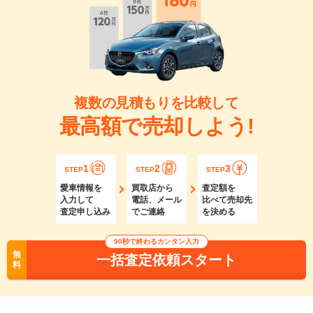
複数の見積もりを比較して
最高額で売却しよう!
1
2
3
STEP
STEP
STEP
愛車情報を
買取店から
査定額を
入力して
電話、メール
比べて売却先
査定申し込み
でご連絡
を決める
90秒で終わるカンタン入力
無
一括査定依頼スタート
料