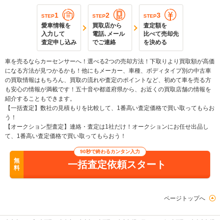
1
2
3
STEP
STEP
STEP
愛車情報を
買取店から
査定額を
入力して
電話､メール
比べて売却先
査定申し込み
でご連絡
を決める
車を売るならカーセンサーへ！選べる2つの売却方法！下取りより買取額が高価
になる方法が見つかるかも！他にもメーカー、車種、ボディタイプ別の中古車
の買取情報はもちろん、買取の流れや査定のポイントなど、初めて車を売る方
も安心の情報が満載です！五十音や都道府県から、お近くの買取店舗の情報を
紹介することもできます。
【一括査定】数社の見積もりを比較して、1番高い査定価格で買い取ってもらお
う！
【オークション型査定】連絡・査定は1社だけ！オークションにお任せ出品し
て、1番高い査定価格で買い取ってもらおう！
90秒で終わるカンタン入力
無
一括査定依頼スタート
料
ページトップへ