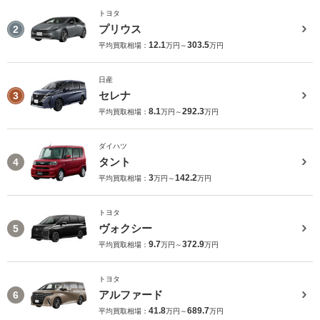
トヨタ
プリウス
2
12.1
303.5
平均買取相場：
万円～
万円
日産
セレナ
3
8.1
292.3
平均買取相場：
万円～
万円
ダイハツ
タント
4
3
142.2
平均買取相場：
万円～
万円
トヨタ
ヴォクシー
5
9.7
372.9
平均買取相場：
万円～
万円
トヨタ
アルファード
6
41.8
689.7
平均買取相場：
万円～
万円