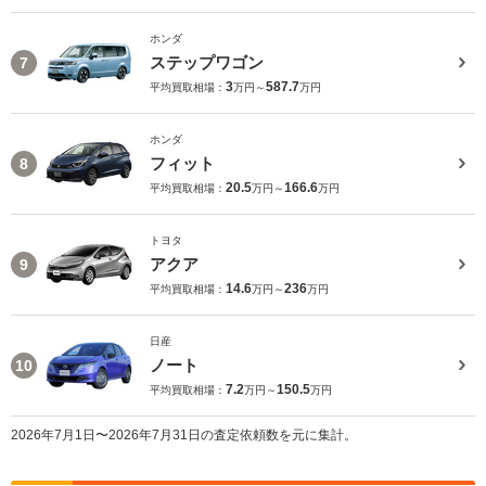
ホンダ
ステップワゴン
7
3
587.7
平均買取相場：
万円～
万円
ホンダ
フィット
8
20.5
166.6
平均買取相場：
万円～
万円
トヨタ
アクア
9
14.6
236
平均買取相場：
万円～
万円
日産
ノート
10
7.2
150.5
平均買取相場：
万円～
万円
2026年7月1日〜2026年7月31日の査定依頼数を元に集計。