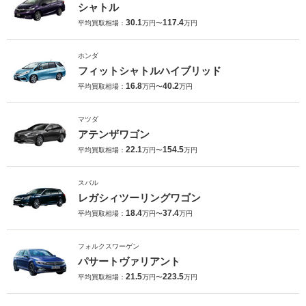
シャトル
30.1
117.4
平均買取相場：
万円〜
万円
ホンダ
フィットシャトルハイブリッド
16.8
40.2
平均買取相場：
万円〜
万円
マツダ
アテンザワゴン
22.1
154.5
平均買取相場：
万円〜
万円
スバル
レガシィツーリングワゴン
18.4
37.4
平均買取相場：
万円〜
万円
フォルクスワーゲン
パサートヴァリアント
21.5
223.5
平均買取相場：
万円〜
万円