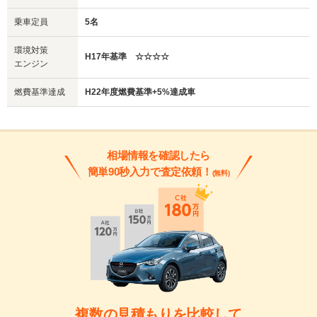
乗車定員
5名
環境対策
H17年基準 ☆☆☆☆
エンジン
燃費基準達成
H22年度燃費基準+5%達成車
相場情報を確認したら
簡単90秒入力で査定依頼！
(無料)
複数の見積もりを比較して