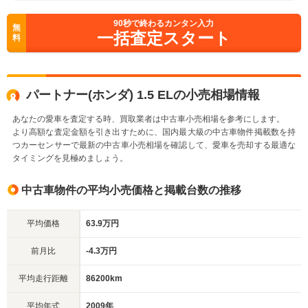
90
秒で終わるカンタン入力
無
一括査定スタート
料
パートナー(ホンダ) 1.5 ELの小売相場情報
あなたの愛車を査定する時、買取業者は中古車小売相場を参考にします。
より高額な査定金額を引き出すために、国内最大級の中古車物件掲載数を持
つカーセンサーで最新の中古車小売相場を確認して、愛車を売却する最適な
タイミングを見極めましょう。
中古車物件の平均小売価格と掲載台数の推移
平均価格
63.9万円
前月比
-4.3万円
平均走行距離
86200km
平均年式
2009年