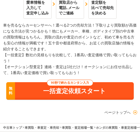
愛車情報を
買取店から
査定額を
入力して
電話､メール
比べて売却先
査定申し込み
でご連絡
を決める
車を売るならカーセンサーへ！選べる2つの売却方法！下取りより買取額が高価
になる方法が見つかるかも！他にもメーカー、車種、ボディタイプ別の中古車
の買取情報はもちろん、買取の流れや査定のポイントなど、初めて車を売る方
も安心の情報が満載です！五十音や都道府県から、お近くの買取店舗の情報を
紹介することもできます。
【一括査定】数社の見積もりを比較して、1番高い査定価格で買い取ってもらお
う！
【オークション型査定】連絡・査定は1社だけ！オークションにお任せ出品し
て、1番高い査定価格で買い取ってもらおう！
90秒で終わるカンタン入力
無
一括査定依頼スタート
料
ページトップへ
中古車トップ
車買取・車査定・車売却
車買取・査定相場一覧
ホンダの車買取・車査定相場一