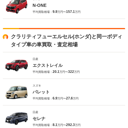
N-ONE
9.9
157.1
平均買取相場：
万円〜
万円
クラリティフューエルセル(ホンダ)と同一ボディ
タイプ車の車買取・査定相場
日産
エクストレイル
20.1
322
平均買取相場：
万円〜
万円
スズキ
パレット
6.9
27.6
平均買取相場：
万円〜
万円
日産
セレナ
8.1
292.3
平均買取相場：
万円〜
万円