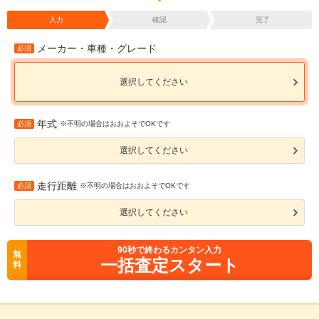
入力
確認
完了
メーカー・車種・グレード
必須
選択してください
年式
必須
※不明の場合はおおよそでOKです
選択してください
走行距離
必須
※不明の場合はおおよそでOKです
選択してください
90
秒で終わるカンタン入力
無
一括査定スタート
料