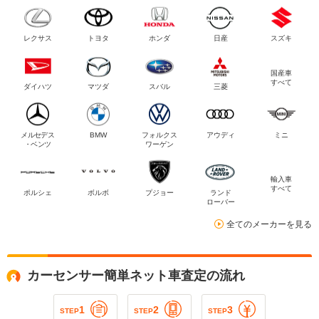
レクサス
トヨタ
ホンダ
日産
スズキ
国産車
すべて
ダイハツ
マツダ
スバル
三菱
メルセデス
BMW
フォルクス
アウディ
ミニ
・ベンツ
ワーゲン
輸入車
すべて
ポルシェ
ボルボ
プジョー
ランド
ローバー
全てのメーカーを見る
カーセンサー簡単ネット車査定の流れ
1
2
3
STEP
STEP
STEP