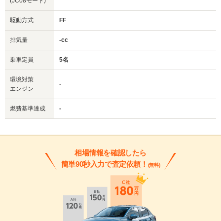
(JC08モード)
駆動方式
FF
排気量
-cc
乗車定員
5名
環境対策
-
エンジン
燃費基準達成
-
相場情報を確認したら
簡単90秒入力で査定依頼！
(無料)