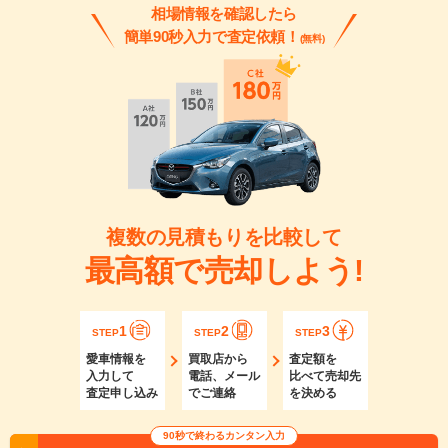
相場情報を確認したら
簡単90秒入力で査定依頼！
(無料)
複数の見積もりを比較して
最高額で売却しよう!
1
2
3
STEP
STEP
STEP
愛車情報を
買取店から
査定額を
入力して
電話、メール
比べて売却先
査定申し込み
でご連絡
を決める
90秒で終わるカンタン入力