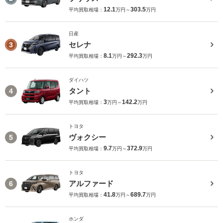
12.1
303.5
平均買取相場：
万円～
万円
日産
セレナ
3
8.1
292.3
平均買取相場：
万円～
万円
ダイハツ
タント
4
3
142.2
平均買取相場：
万円～
万円
トヨタ
ヴォクシー
5
9.7
372.9
平均買取相場：
万円～
万円
トヨタ
アルファード
6
41.8
689.7
平均買取相場：
万円～
万円
ホンダ