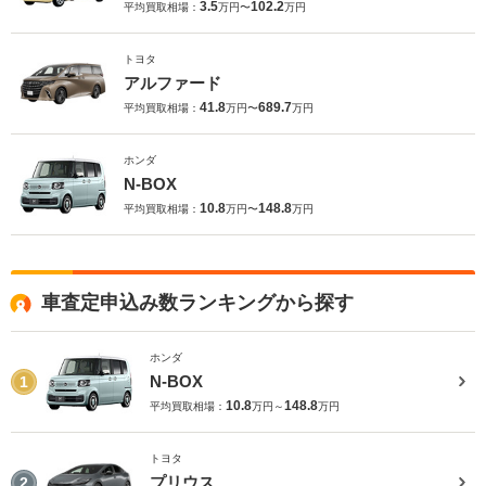
3.5
102.2
平均買取相場：
万円〜
万円
トヨタ
アルファード
41.8
689.7
平均買取相場：
万円〜
万円
ホンダ
N-BOX
10.8
148.8
平均買取相場：
万円〜
万円
車査定申込み数ランキングから探す
ホンダ
N-BOX
1
10.8
148.8
平均買取相場：
万円～
万円
トヨタ
プリウス
2