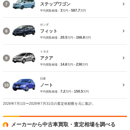
ステップワゴン
7
3
587.7
平均買取相場：
万円～
万円
ホンダ
フィット
8
20.5
166.6
平均買取相場：
万円～
万円
トヨタ
アクア
9
14.6
236
平均買取相場：
万円～
万円
日産
ノート
10
7.2
150.5
平均買取相場：
万円～
万円
2026年7月1日〜2026年7月31日の査定依頼数を元に集計。
メーカーから中古車買取・査定相場を調べる