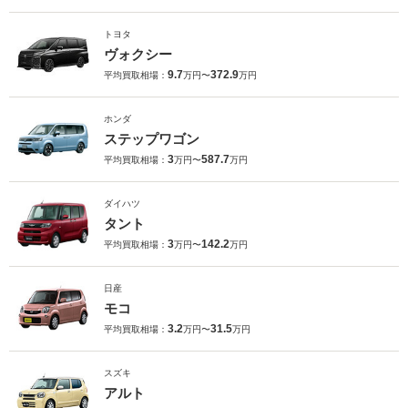
トヨタ
ヴォクシー
9.7
372.9
平均買取相場：
万円〜
万円
ホンダ
ステップワゴン
3
587.7
平均買取相場：
万円〜
万円
ダイハツ
タント
3
142.2
平均買取相場：
万円〜
万円
日産
モコ
3.2
31.5
平均買取相場：
万円〜
万円
スズキ
アルト