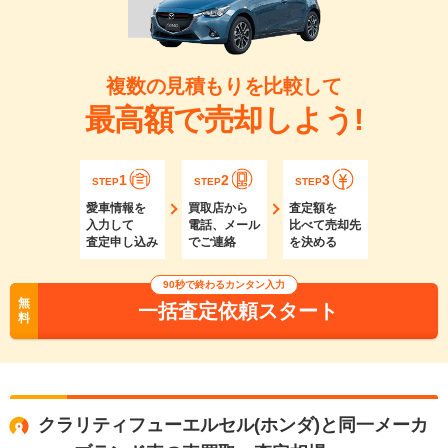
複数の見積もりを比較して
最高額で売却しよう!
1
2
3
STEP
STEP
STEP
愛車情報を
買取店から
査定額を
入力して
電話、メール
比べて売却先
査定申し込み
でご連絡
を決める
90秒で終わるカンタン入力
無
一括査定依頼スタート
料
クラリティフューエルセル(ホンダ)と同一メーカ