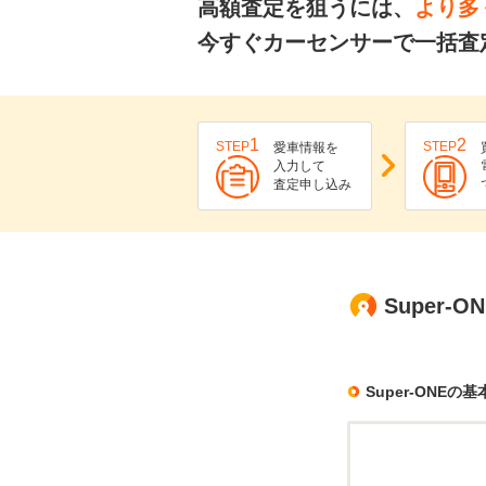
高額査定を狙うには、
より多
今すぐカーセンサーで一括査定
1
2
STEP
STEP
愛車情報を
入力して
査定申し込み
Super
Super-ONEの