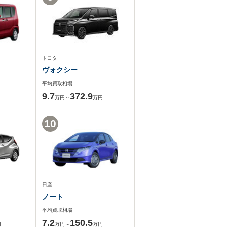
トヨタ
ヴォクシー
平均買取相場
9.7
372.9
万円～
万円
10
日産
ノート
平均買取相場
7.2
150.5
円
万円～
万円