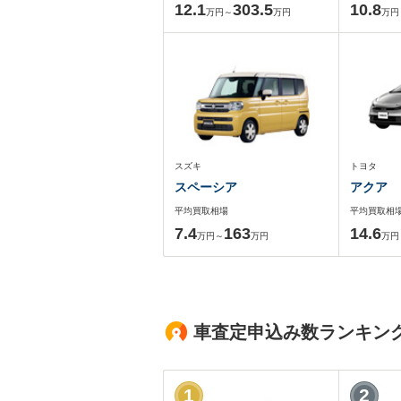
12.1
303.5
10.8
万円～
万円
万円
スズキ
トヨタ
スペーシア
アクア
平均買取相場
平均買取相
7.4
163
14.6
万円～
万円
万円
車査定申込み数ランキン
1
2