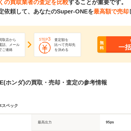
くの買取業者の査定を比較
することが重要です。
依頼して、あなたのSuper-ONEを
最高額で売却
3
STEP
買取店から
査定額を
無
電話、メール
比べて売却先
一
料
でご連絡
を決める
-ONE(ホンダ)の買取・売却・査定の参考情報
基本スペック
最高出力
95ps