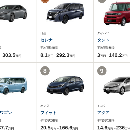
日産
ダイハツ
セレナ
タント
場
平均買取相場
平均買取相場
303.5
8.1
292.3
3
142.2
～
万円
万円～
万円
万円～
万円
8
9
ホンダ
トヨタ
ワゴン
フィット
アクア
場
平均買取相場
平均買取相場
87.7
20.5
166.6
14.6
236
万円
万円～
万円
万円～
万