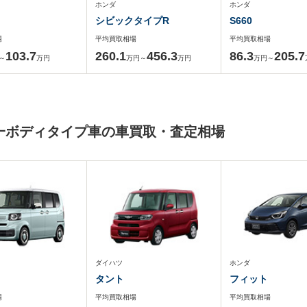
ホンダ
ホンダ
シビックタイプR
S660
場
平均買取相場
平均買取相場
103.7
260.1
456.3
86.3
205.7
～
万円
万円～
万円
万円～
)と同一ボディタイプ車の車買取・査定相場
ダイハツ
ホンダ
タント
フィット
場
平均買取相場
平均買取相場