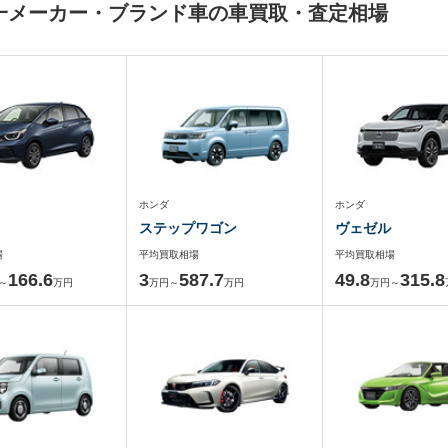
)と同一メーカー・ブランド車の車買取・査定相場
ホンダ
ホンダ
ステップワゴン
ヴェゼル
場
平均買取相場
平均買取相場
166.6
3
587.7
49.8
315.8
～
万円
万円～
万円
万円～