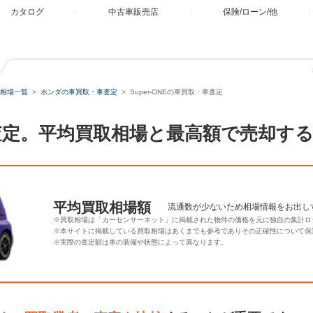
カタログ
中古車販売店
保険/ローン/他
相場一覧
ホンダの車買取・車査定
Super-ONEの車買取・車査定
取・査定。平均買取相場と最高額で売却す
平均買取相場額
流通数が少ないため相場情報をお出し
※買取相場は「カーセンサーネット」に掲載された物件の価格を元に独自の集計ロ
※本サイトに掲載している買取相場はあくまでも参考でありその正確性について保
※実際の査定額は車の装備や状態によって異なります。