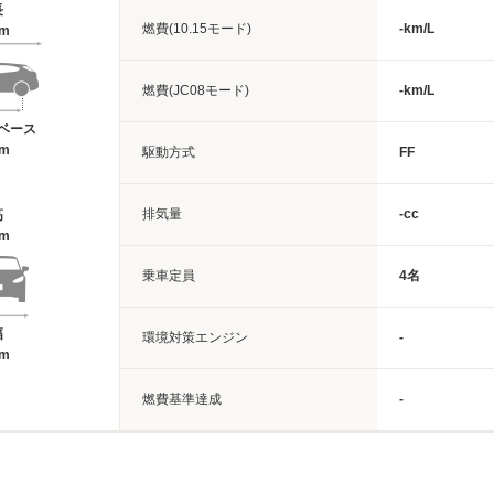
長
燃費(10.15モード)
-km/L
8m
燃費(JC08モード)
-km/L
ベース
2m
駆動方式
FF
排気量
-cc
高
2m
乗車定員
4名
幅
環境対策エンジン
-
8m
燃費基準達成
-