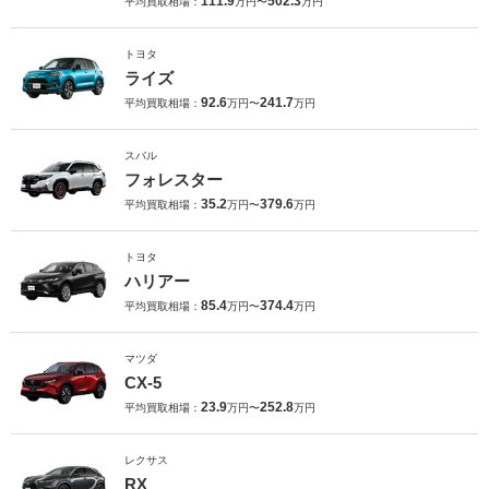
111.9
502.3
平均買取相場：
万円〜
万円
トヨタ
ライズ
92.6
241.7
平均買取相場：
万円〜
万円
スバル
フォレスター
35.2
379.6
平均買取相場：
万円〜
万円
トヨタ
ハリアー
85.4
374.4
平均買取相場：
万円〜
万円
マツダ
CX-5
23.9
252.8
平均買取相場：
万円〜
万円
レクサス
RX