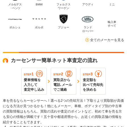
メルセデス
BMW
フォルクス
アウディ
ミニ
・ベンツ
ワーゲン
輸入車
すべて
ポルシェ
ボルボ
プジョー
ランド
ローバー
全てのメーカーを見る
カーセンサー簡単ネット車査定の流れ
1
2
3
STEP
STEP
STEP
愛車情報を
買取店から
査定額を
入力して
電話､メール
比べて売却先
査定申し込み
でご連絡
を決める
車を売るならカーセンサーへ！選べる2つの売却方法！下取りより買取額が高価
になる方法が見つかるかも！他にもメーカー、車種、ボディタイプ別の中古車
の買取情報はもちろん、買取の流れや査定のポイントなど、初めて車を売る方
も安心の情報が満載です！五十音や都道府県から、お近くの買取店舗の情報を
紹介することもできます。