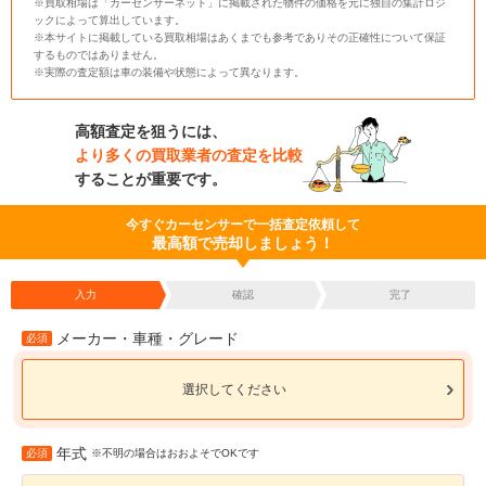
※買取相場は「カーセンサーネット」に掲載された物件の価格を元に独自の集計ロジ
ックによって算出しています。
※本サイトに掲載している買取相場はあくまでも参考でありその正確性について保証
するものではありません。
※実際の査定額は車の装備や状態によって異なります。
高額査定を狙うには、
より多くの買取業者の査定を比較
することが重要です。
今すぐカーセンサーで一括査定依頼して
最高額で売却しましょう！
入力
確認
完了
メーカー・車種・グレード
必須
選択してください
年式
必須
※不明の場合はおおよそでOKです