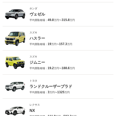
ホンダ
ヴェゼル
49.8
315.8
平均買取相場：
万円〜
万円
スズキ
ハスラー
19
157.3
平均買取相場：
万円〜
万円
スズキ
ジムニー
19.2
188.6
平均買取相場：
万円〜
万円
トヨタ
ランドクルーザープラド
3
1325
平均買取相場：
万円〜
万円
レクサス
NX