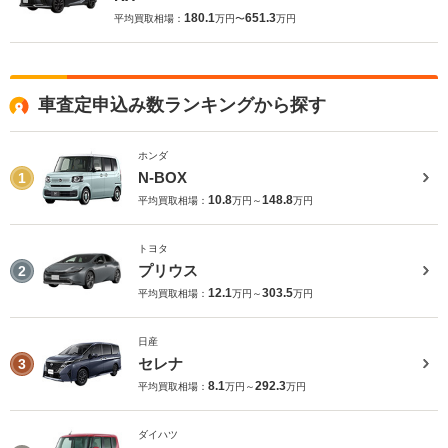
180.1
651.3
平均買取相場：
万円〜
万円
車査定申込み数ランキングから探す
ホンダ
N-BOX
1
10.8
148.8
平均買取相場：
万円～
万円
トヨタ
プリウス
2
12.1
303.5
平均買取相場：
万円～
万円
日産
セレナ
3
8.1
292.3
平均買取相場：
万円～
万円
ダイハツ