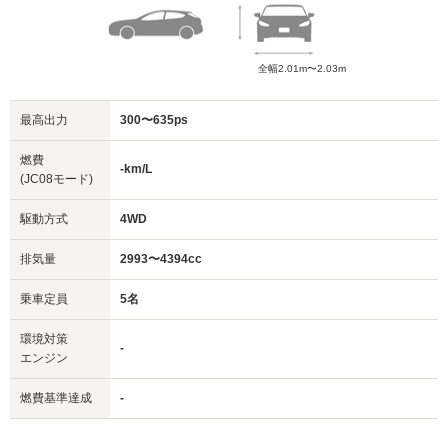
全幅2.01m〜2.03m
最高出力
300〜635ps
燃費
-km/L
(JC08モード)
駆動方式
4WD
排気量
2993〜4394cc
乗車定員
5名
環境対策
-
エンジン
燃費基準達成
-