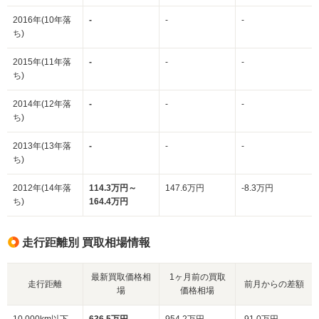
2016年(10年落
-
-
-
ち)
2015年(11年落
-
-
-
ち)
2014年(12年落
-
-
-
ち)
2013年(13年落
-
-
-
ち)
2012年(14年落
114.3万円～
147.6万円
-8.3万円
ち)
164.4万円
走行距離別 買取相場情報
最新買取価格相
1ヶ月前の買取
走行距離
前月からの差額
場
価格相場