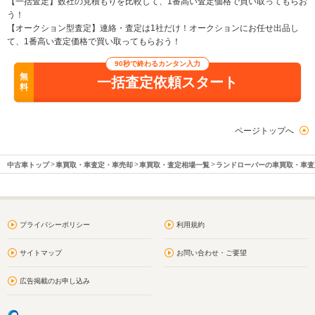
【一括査定】数社の見積もりを比較して、1番高い査定価格で買い取ってもらお
う！
【オークション型査定】連絡・査定は1社だけ！オークションにお任せ出品し
て、1番高い査定価格で買い取ってもらおう！
90秒で終わるカンタン入力
無
一括査定依頼スタート
料
ページトップへ
中古車トップ
車買取・車査定・車売却
車買取・査定相場一覧
ランドローバーの車買取・車査
プライバシーポリシー
利用規約
サイトマップ
お問い合わせ・ご要望
広告掲載のお申し込み