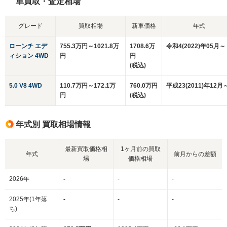
車買取・査定相場
グレード
買取相場
新車価格
年式
ローンチ エデ
755.3万円～1021.8万
1708.6万
令和4(2022)年05月～
ィション 4WD
円
円
(税込)
5.0 V8 4WD
110.7万円～172.1万
760.0万円
平成23(2011)年12月
円
(税込)
年式別 買取相場情報
最新買取価格相
1ヶ月前の買取
年式
前月からの差額
場
価格相場
2026年
-
-
-
2025年(1年落
-
-
-
ち)