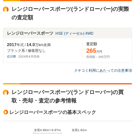
レンジローバースポーツ(ランドローバー)の実際
の査定額
レンジローバースポーツ
HSE (ディーゼル) 4WD
査定額
2017
14.0
年式 /
万km未満
265
ブラック系 / 修復歴なし
万円
石川県
2024
年
4
月売却
売却額：
265
万円
クチコミ利用にあたっての注意事項
レンジローバースポーツ(ランドローバー)の買
取・売却・査定の参考情報
レンジローバースポーツの基本スペック
全長4.96m〜4.97m
全高1.82m