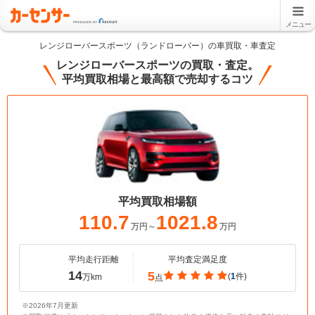
メニュー
レンジローバースポーツ（ランドローバー）の車買取・車査定
レンジローバースポーツの買取・査定。
平均買取相場と最高額で売却するコツ
平均買取相場額
110.7
1021.8
万円～
万円
平均走行距離
平均査定満足度
14
5
(
1
件)
万km
点
※2026年7月更新