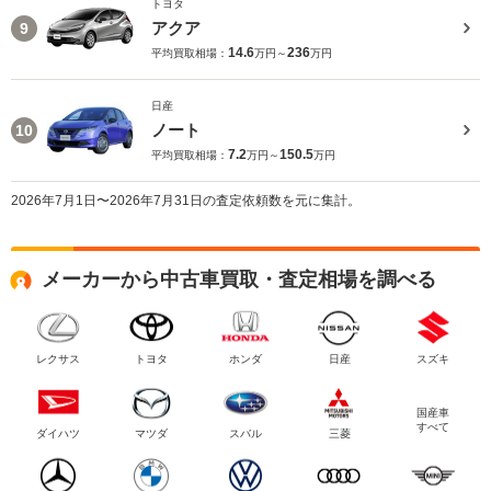
トヨタ
アクア
9
14.6
236
平均買取相場：
万円～
万円
日産
ノート
10
7.2
150.5
平均買取相場：
万円～
万円
2026年7月1日〜2026年7月31日の査定依頼数を元に集計。
メーカーから中古車買取・査定相場を調べる
レクサス
トヨタ
ホンダ
日産
スズキ
国産車
すべて
ダイハツ
マツダ
スバル
三菱