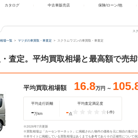
カタログ
中古車販売店
保険/ローン/他
ス
相場一覧
マツダの車買取・車査定
スクラムワゴンの車買取・車査定
・査定。平均買取相場と最高額で売
16.8
105.
平均買取相場額
万円
～
平均走行距離
平均査定満足度
-
-
(-件)
万km
点
※2026年7月更新
※買取相場は「カーセンサーネット」に掲載された物件の価格を元に独自の集計ロ
※本サイトに掲載している買取相場はあくまでも参考でありその正確性について保