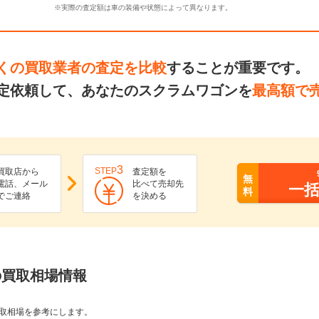
※実際の査定額は車の装備や状態によって異なります。
くの買取業者の査定を比較
することが重要です。
定依頼して、あなたのスクラムワゴンを
最高額で
3
STEP
買取店から
査定額を
無
電話、メール
比べて売却先
一
料
でご連絡
を決める
の買取相場情報
取相場を参考にします。