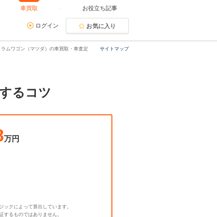
車買取
お役立ち記事
ログイン
お気に入り
クラムワゴン（マツダ）の車買取・車査定
サイトマップ
却するコツ
8
万円
ジックによって算出しています。
証するものではありません。