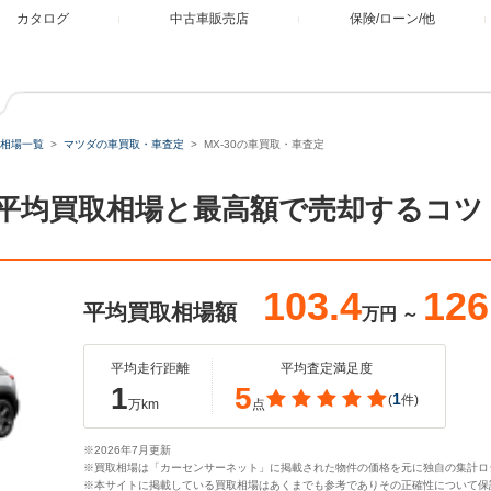
カタログ
中古車販売店
保険/ローン/他
相場一覧
マツダの車買取・車査定
MX-30の車買取・車査定
定。平均買取相場と最高額で売却するコツ
103.4
126
平均買取相場額
万円
～
平均走行距離
平均査定満足度
1
5
1
(
件)
万km
点
※2026年7月更新
※買取相場は「カーセンサーネット」に掲載された物件の価格を元に独自の集計ロ
※本サイトに掲載している買取相場はあくまでも参考でありその正確性について保