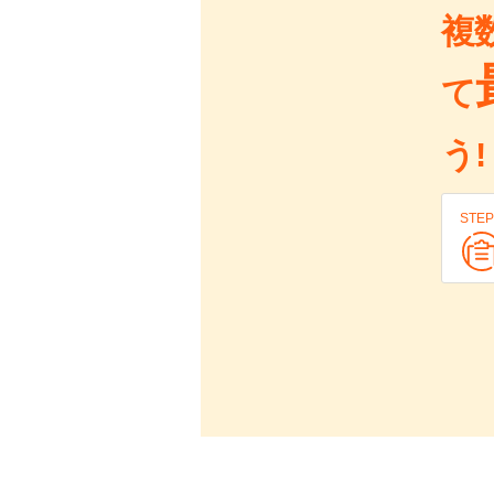
複
て
う!
STEP