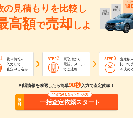
数の見積もりを比較し
最高額
売却
で
しよ
1
2
3
STEP
STEP
愛車情報を
買取店から
査定額
入力して
電話、メール
比べて
査定申し込み
でご連絡
を決め
90秒
相場情報を確認したら簡単
入力で査定依頼！
90秒で終わるカンタン入力
無
一括査定依頼スタート
料