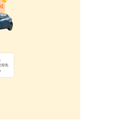
を
売却先
る