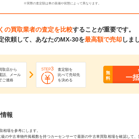
※実際の査定額は車の装備や状態によって異なります。
くの買取業者の査定を比較
することが重要です。
依頼して、あなたのMX-30を
最高額で売却
しま
3
STEP
買取店から
査定額を
無
電話、メール
比べて売却先
一
料
でご連絡
を決める
場情報
取相場を参考にします。
大級の中古車物件掲載数を持つカーセンサーで最新の中古車買取相場を確認して、