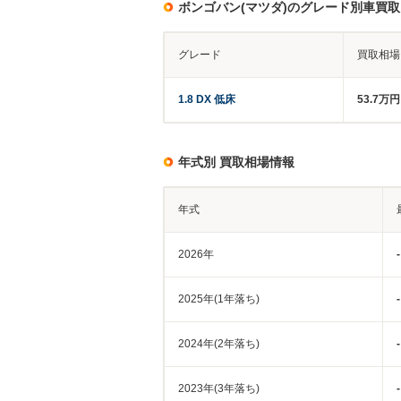
ボンゴバン(マツダ)のグレード別車買
グレード
買取相場
1.8 DX 低床
53.7万
年式別 買取相場情報
年式
2026年
-
2025年(1年落ち)
-
2024年(2年落ち)
-
2023年(3年落ち)
-