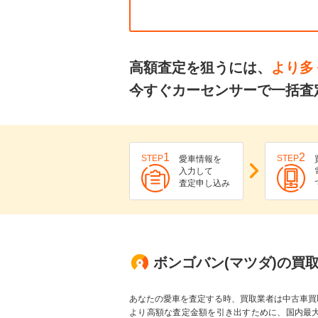
高額査定を狙うには、
より多
今すぐカーセンサーで一括査
1
2
STEP
STEP
愛車情報を
入力して
査定申し込み
ボンゴバン(マツダ)の買
あなたの愛車を査定する時、買取業者は中古車買
より高額な査定金額を引き出すために、国内最