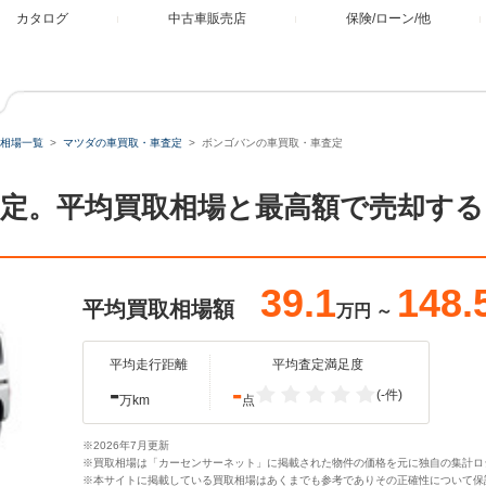
カタログ
中古車販売店
保険/ローン/他
相場一覧
マツダの車買取・車査定
ボンゴバンの車買取・車査定
定。平均買取相場と最高額で売却する
39.1
148.
平均買取相場額
万円
～
平均走行距離
平均査定満足度
-
-
(-件)
万km
点
※2026年7月更新
※買取相場は「カーセンサーネット」に掲載された物件の価格を元に独自の集計ロ
※本サイトに掲載している買取相場はあくまでも参考でありその正確性について保