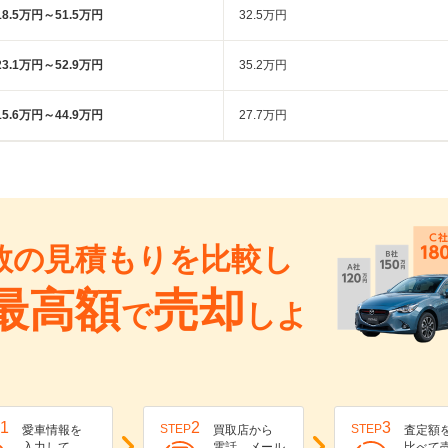
18.5万円～51.5万円
32.5万円
23.1万円～52.9万円
35.2万円
15.6万円～44.9万円
27.7万円
数の見積もりを比較し
最高額
売却
で
しよ
1
2
3
STEP
STEP
愛車情報を
買取店から
査定額
入力して
電話、メール
比べて