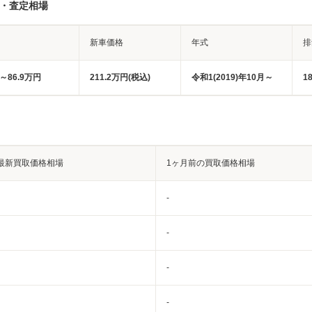
取・査定相場
新車価格
年式
排
円～86.9万円
211.2万円(税込)
令和1(2019)年10月～
1
最新買取価格相場
1ヶ月前の買取価格相場
-
-
-
-