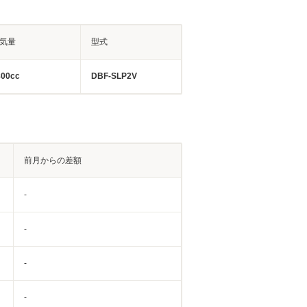
気量
型式
800cc
DBF-SLP2V
前月からの差額
-
-
-
-