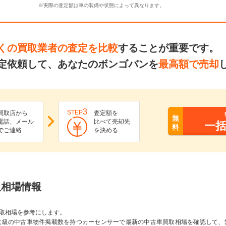
※実際の査定額は車の装備や状態によって異なります。
くの買取業者の査定を比較
することが重要です。
定依頼して、あなたのボンゴバンを
最高額で売却
3
STEP
買取店から
査定額を
無
電話、メール
比べて売却先
一
料
でご連絡
を決める
取相場情報
取相場を参考にします。
大級の中古車物件掲載数を持つカーセンサーで最新の中古車買取相場を確認して、