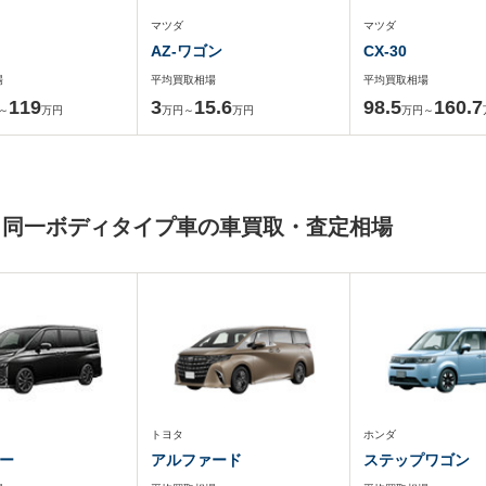
マツダ
マツダ
AZ-ワゴン
CX-30
場
平均買取相場
平均買取相場
119
3
15.6
98.5
160.7
～
万円
万円～
万円
万円～
と同一ボディタイプ車の車買取・査定相場
トヨタ
ホンダ
ー
アルファード
ステップワゴン