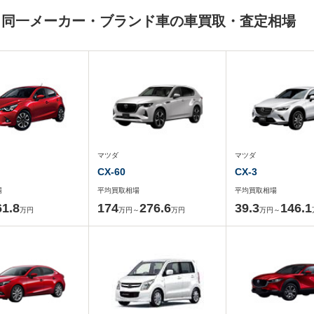
と同一メーカー・ブランド車の車買取・査定相場
マツダ
マツダ
CX-60
CX-3
場
平均買取相場
平均買取相場
61.8
174
276.6
39.3
146.1
万円
万円～
万円
万円～