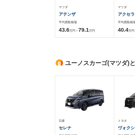
マツダ
マツダ
アテンザ
アクセラ
平均買取相場
平均買取相
43.6
79.1
40.4
万円～
万円
万円
ユーノスカーゴ(マツダ)
日産
トヨタ
セレナ
ヴォクシ