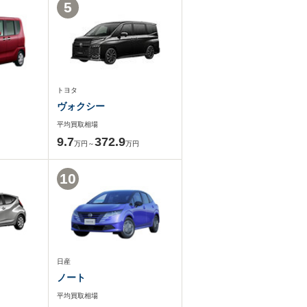
5
トヨタ
ヴォクシー
平均買取相場
9.7
372.9
万円～
万円
10
日産
ノート
平均買取相場