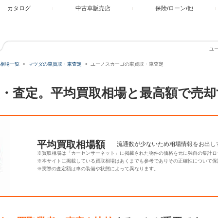
カタログ
中古車販売店
保険/ローン/他
ユ
相場一覧
マツダの車買取・車査定
ユーノスカーゴの車買取・車査定
・査定。平均買取相場と最高額で売却
平均買取相場額
流通数が少ないため相場情報をお出し
※買取相場は「カーセンサーネット」に掲載された物件の価格を元に独自の集計ロ
※本サイトに掲載している買取相場はあくまでも参考でありその正確性について保
※実際の査定額は車の装備や状態によって異なります。