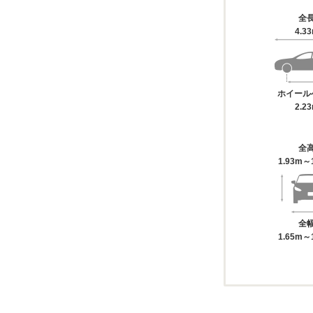
全
4.3
ホイール
2.2
全
1.93m～
全
1.65m～