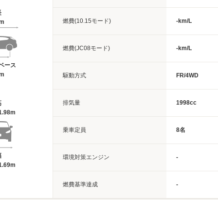
長
燃費(10.15モード)
-km/L
3m
燃費(JC08モード)
-km/L
ベース
3m
駆動方式
FR/4WD
排気量
1998cc
高
1.98m
乗車定員
8名
幅
環境対策エンジン
-
1.69m
燃費基準達成
-