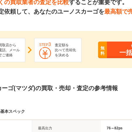
くの買取業者の査定を比較
することが重要です。
定依頼して、あなたのユーノスカーゴを
最高額で
3
STEP
買取店から
査定額を
無
電話、メール
比べて売却先
一
料
でご連絡
を決める
カーゴ(マツダ)の買取・売却・査定の参考情報
の基本スペック
最高出力
76～82ps