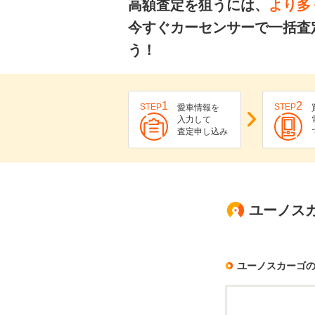
高額査定を狙うには、
より多
今すぐカーセンサーで一括査
う！
1
2
STEP
STEP
愛車情報を
入力して
査定申し込み
ユーノス
ユーノスカーゴ