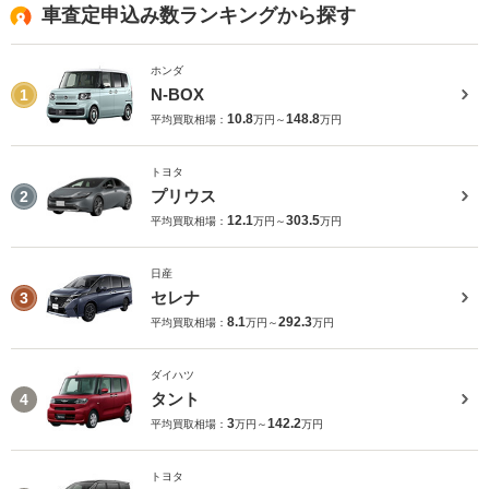
車査定申込み数ランキングから探す
ホンダ
N-BOX
1
10.8
148.8
平均買取相場：
万円～
万円
トヨタ
プリウス
2
12.1
303.5
平均買取相場：
万円～
万円
日産
セレナ
3
8.1
292.3
平均買取相場：
万円～
万円
ダイハツ
タント
4
3
142.2
平均買取相場：
万円～
万円
トヨタ