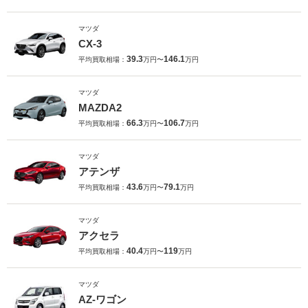
マツダ
CX-3
39.3
146.1
平均買取相場：
万円〜
万円
マツダ
MAZDA2
66.3
106.7
平均買取相場：
万円〜
万円
マツダ
アテンザ
43.6
79.1
平均買取相場：
万円〜
万円
マツダ
アクセラ
40.4
119
平均買取相場：
万円〜
万円
マツダ
AZ-ワゴン