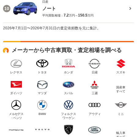
日産
ノート
10
7.2
150.5
平均買取相場：
万円～
万円
2026年7月1日〜2026年7月31日の査定依頼数を元に集計。
メーカーから中古車買取・査定相場を調べる
レクサス
トヨタ
ホンダ
日産
スズキ
国産車
すべて
ダイハツ
マツダ
スバル
三菱
メルセデス
BMW
フォルクス
アウディ
ミニ
・ベンツ
ワーゲン
輸入車
すべて