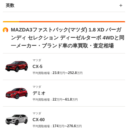
英数
MAZDA3ファストバック(マツダ) 1.8 XD バーガ
ンディ セレクション ディーゼルターボ 4WDと同
一メーカー・ブランド車の車買取・査定相場
マツダ
CX-5
23.9
252.8
平均買取相場：
万円〜
万円
マツダ
デミオ
22
61.8
平均買取相場：
万円〜
万円
マツダ
CX-60
174
276.6
平均買取相場：
万円〜
万円