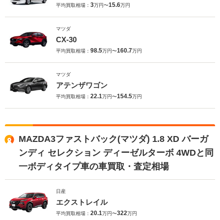
3
15.6
平均買取相場：
万円〜
万円
マツダ
CX-30
98.5
160.7
平均買取相場：
万円〜
万円
マツダ
アテンザワゴン
22.1
154.5
平均買取相場：
万円〜
万円
MAZDA3ファストバック(マツダ) 1.8 XD バーガ
ンディ セレクション ディーゼルターボ 4WDと同
一ボディタイプ車の車買取・査定相場
日産
エクストレイル
20.1
322
平均買取相場：
万円〜
万円