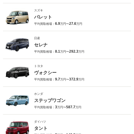
スズキ
パレット
6.9
27.6
平均買取相場：
万円〜
万円
日産
セレナ
8.1
292.3
平均買取相場：
万円〜
万円
トヨタ
ヴォクシー
9.7
372.9
平均買取相場：
万円〜
万円
ホンダ
ステップワゴン
3
587.7
平均買取相場：
万円〜
万円
ダイハツ
タント