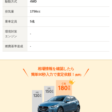
駆動方式
4WD
排気量
1756cc
乗車定員
5名
環境対策
-
エンジン
燃費基準達成
-
相場情報を確認したら
簡単90秒入力で査定依頼！
(無料)