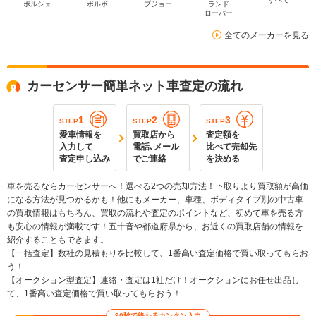
ポルシェ
ボルボ
プジョー
ランド
ローバー
全てのメーカーを見る
カーセンサー簡単ネット車査定の流れ
1
2
3
STEP
STEP
STEP
愛車情報を
買取店から
査定額を
入力して
電話､メール
比べて売却先
査定申し込み
でご連絡
を決める
車を売るならカーセンサーへ！選べる2つの売却方法！下取りより買取額が高価
になる方法が見つかるかも！他にもメーカー、車種、ボディタイプ別の中古車
の買取情報はもちろん、買取の流れや査定のポイントなど、初めて車を売る方
も安心の情報が満載です！五十音や都道府県から、お近くの買取店舗の情報を
紹介することもできます。
【一括査定】数社の見積もりを比較して、1番高い査定価格で買い取ってもらお
う！
【オークション型査定】連絡・査定は1社だけ！オークションにお任せ出品し
て、1番高い査定価格で買い取ってもらおう！
90秒で終わるカンタン入力