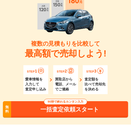
複数の見積もりを比較して
最高額で売却しよう!
1
2
3
STEP
STEP
STEP
愛車情報を
買取店から
査定額を
入力して
電話、メール
比べて売却先
査定申し込み
でご連絡
を決める
90秒で終わるカンタン入力
無
一括査定依頼スタート
料