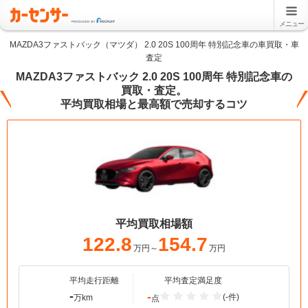
メニュー
MAZDA3ファストバック（マツダ） 2.0 20S 100周年 特別記念車の車買取・車
査定
MAZDA3ファストバック 2.0 20S 100周年 特別記念車の
買取・査定。
平均買取相場と最高額で売却するコツ
平均買取相場額
122.8
154.7
万円～
万円
平均走行距離
平均査定満足度
-
-
(-件)
万km
点