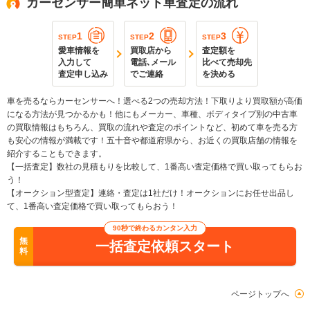
カーセンサー簡単ネット車査定の流れ
1
2
3
STEP
STEP
STEP
愛車情報を
買取店から
査定額を
入力して
電話､メール
比べて売却先
査定申し込み
でご連絡
を決める
車を売るならカーセンサーへ！選べる2つの売却方法！下取りより買取額が高価
になる方法が見つかるかも！他にもメーカー、車種、ボディタイプ別の中古車
の買取情報はもちろん、買取の流れや査定のポイントなど、初めて車を売る方
も安心の情報が満載です！五十音や都道府県から、お近くの買取店舗の情報を
紹介することもできます。
【一括査定】数社の見積もりを比較して、1番高い査定価格で買い取ってもらお
う！
【オークション型査定】連絡・査定は1社だけ！オークションにお任せ出品し
て、1番高い査定価格で買い取ってもらおう！
90秒で終わるカンタン入力
無
一括査定依頼スタート
料
ページトップへ