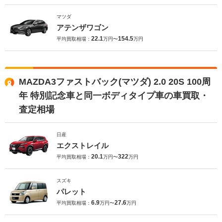
マツダ
アテンザワゴン
22.1
154.5
平均買取相場：
万円〜
万円
MAZDA3ファストバック(マツダ) 2.0 20S 100周
年 特別記念車と同一ボディタイプ車の車買取・
査定相場
日産
エクストレイル
20.1
322
平均買取相場：
万円〜
万円
スズキ
パレット
6.9
27.6
平均買取相場：
万円〜
万円