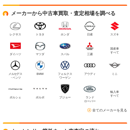
メーカーから中古車買取・査定相場を調べる
レクサス
トヨタ
ホンダ
日産
スズキ
国産車
すべて
ダイハツ
マツダ
スバル
三菱
メルセデス
BMW
フォルクス
アウディ
ミニ
・ベンツ
ワーゲン
輸入車
すべて
ポルシェ
ボルボ
プジョー
ランド
ローバー
全てのメーカーを見る