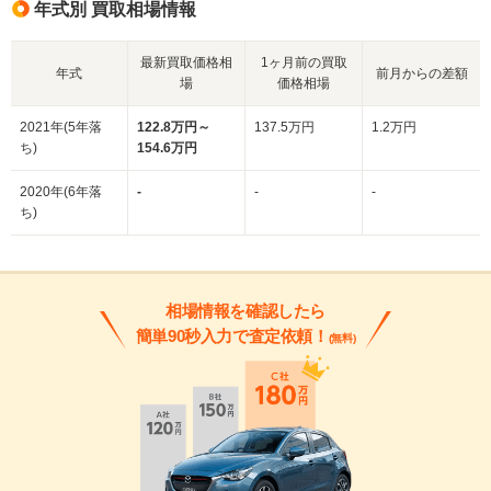
年式別 買取相場情報
最新買取価格相
1ヶ月前の買取
年式
前月からの差額
場
価格相場
2021年(5年落
122.8万円～
137.5万円
1.2万円
ち)
154.6万円
2020年(6年落
-
-
-
ち)
相場情報を確認したら
簡単90秒入力で査定依頼！
(無料)