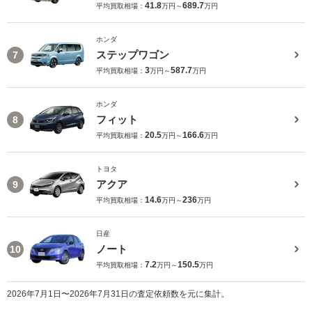
41.8
689.7
平均買取相場：
万円～
万円
ホンダ
ステップワゴン
7
3
587.7
平均買取相場：
万円～
万円
ホンダ
フィット
8
20.5
166.6
平均買取相場：
万円～
万円
トヨタ
アクア
9
14.6
236
平均買取相場：
万円～
万円
日産
ノート
10
7.2
150.5
平均買取相場：
万円～
万円
2026年7月1日〜2026年7月31日の査定依頼数を元に集計。