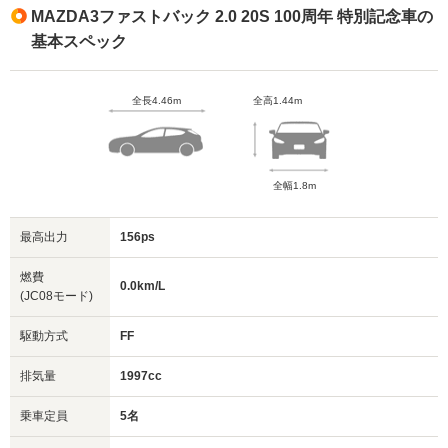
MAZDA3ファストバック 2.0 20S 100周年 特別記念車の
基本スペック
全長4.46m
全高1.44m
全幅1.8m
最高出力
156ps
燃費
0.0km/L
(JC08モード)
駆動方式
FF
排気量
1997cc
乗車定員
5名