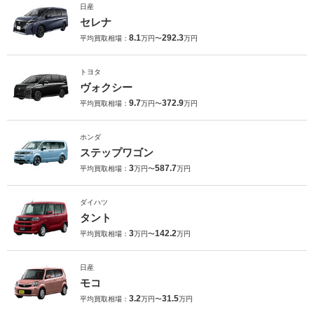
日産
セレナ
8.1
292.3
平均買取相場：
万円〜
万円
トヨタ
ヴォクシー
9.7
372.9
平均買取相場：
万円〜
万円
ホンダ
ステップワゴン
3
587.7
平均買取相場：
万円〜
万円
ダイハツ
タント
3
142.2
平均買取相場：
万円〜
万円
日産
モコ
3.2
31.5
平均買取相場：
万円〜
万円