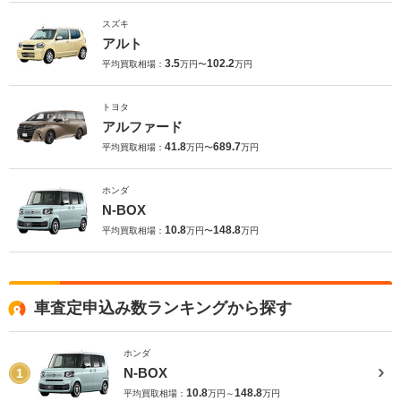
スズキ
アルト
3.5
102.2
平均買取相場：
万円〜
万円
トヨタ
アルファード
41.8
689.7
平均買取相場：
万円〜
万円
ホンダ
N-BOX
10.8
148.8
平均買取相場：
万円〜
万円
車査定申込み数ランキングから探す
ホンダ
N-BOX
1
10.8
148.8
平均買取相場：
万円～
万円