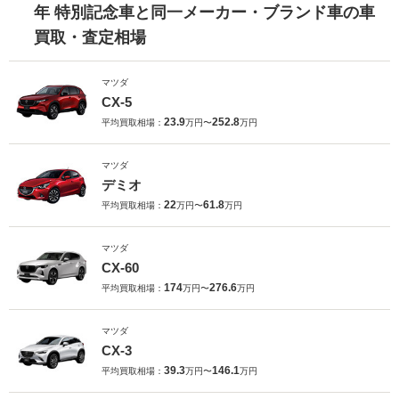
年 特別記念車と同一メーカー・ブランド車の車
買取・査定相場
マツダ
CX-5
23.9
252.8
平均買取相場：
万円〜
万円
マツダ
デミオ
22
61.8
平均買取相場：
万円〜
万円
マツダ
CX-60
174
276.6
平均買取相場：
万円〜
万円
マツダ
CX-3
39.3
146.1
平均買取相場：
万円〜
万円