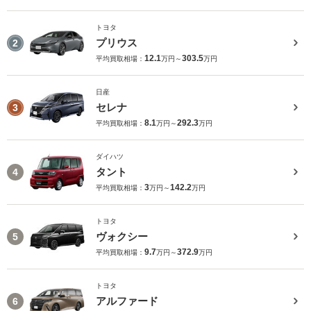
トヨタ
プリウス
2
12.1
303.5
平均買取相場：
万円～
万円
日産
セレナ
3
8.1
292.3
平均買取相場：
万円～
万円
ダイハツ
タント
4
3
142.2
平均買取相場：
万円～
万円
トヨタ
ヴォクシー
5
9.7
372.9
平均買取相場：
万円～
万円
トヨタ
アルファード
6