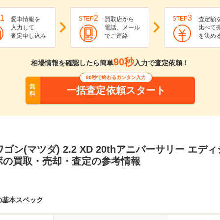
1
2
3
STEP
STEP
愛車情報を
買取店から
査定額
入力して
電話、メール
比べて
査定申し込み
でご連絡
を決め
90秒
相場情報を確認したら簡単
入力で査定依頼！
90秒で終わるカンタン入力
無
一括査定依頼スタート
料
ワゴン(マツダ) 2.2 XD 20thアニバーサリー エデ
ボの買取・売却・査定の参考情報
ンの基本スペック