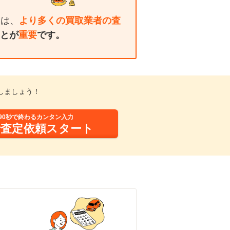
には、
より多くの買取業者の査
とが
重要
です。
しましょう！
90秒で終わるカンタン入力
括査定依頼スタート