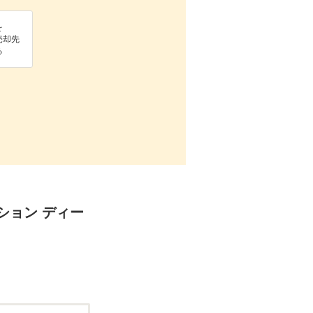
を
売却先
る
ィション ディー