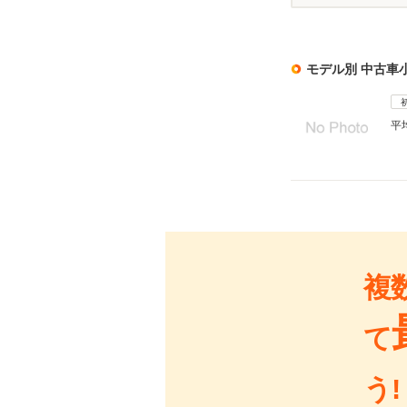
モデル別 中古車
平
複
て
う!