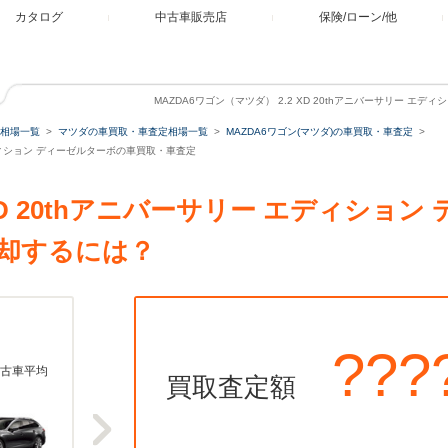
カタログ
中古車販売店
保険/ローン/他
MAZDA6ワゴン（マツダ） 2.2 XD 20thアニバーサリー エ
相場一覧
マツダの車買取・車査定相場一覧
MAZDA6ワゴン(マツダ)の車買取・車査定
ー エディション ディーゼルターボの車買取・車査定
2 XD 20thアニバーサリー エディショ
却するには？
???
古車平均
買取査定額