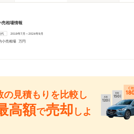
小売相場情報
初代
2019年7月～2024年9月
均小売相場
万円
数の見積もりを比較し
最高額
売却
で
しよ