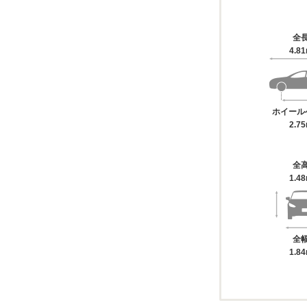
全
4.8
ホイール
2.7
全
1.4
全
1.8