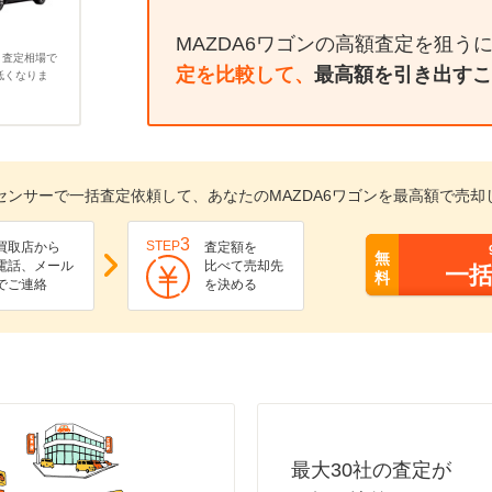
MAZDA6ワゴンの高額査定を狙う
、査定相場で
定を比較して、
最高額を引き出すこ
低くなりま
センサーで一括査定依頼して、あなたのMAZDA6ワゴンを最高額で売却
3
STEP
買取店から
査定額を
無
電話、メール
比べて売却先
一
料
でご連絡
を決める
最大30社の査定が