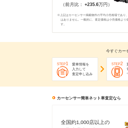
（前月比：
+235.6
万円）
※上記はカーセンサー掲載物件の平均小売相場であり
はありません。一般的に、査定価格は小売価格より
す。
今すぐカー
1
2
STEP
STEP
愛車情報を
入力して
査定申し込み
カーセンサー簡単ネット車査定なら
全国約1,000店以上の