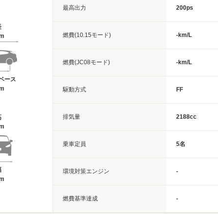
最高出力
200ps
長
燃費(10.15モード)
-km/L
1m
燃費(JC08モード)
-km/L
ベース
5m
駆動方式
FF
排気量
2188cc
高
8m
乗車定員
5名
幅
環境対策エンジン
-
4m
燃費基準達成
-