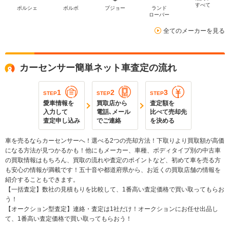
すべて
ポルシェ
ボルボ
プジョー
ランド
ローバー
全てのメーカーを見る
カーセンサー簡単ネット車査定の流れ
1
2
3
STEP
STEP
STEP
愛車情報を
買取店から
査定額を
入力して
電話､メール
比べて売却先
査定申し込み
でご連絡
を決める
車を売るならカーセンサーへ！選べる2つの売却方法！下取りより買取額が高価
になる方法が見つかるかも！他にもメーカー、車種、ボディタイプ別の中古車
の買取情報はもちろん、買取の流れや査定のポイントなど、初めて車を売る方
も安心の情報が満載です！五十音や都道府県から、お近くの買取店舗の情報を
紹介することもできます。
【一括査定】数社の見積もりを比較して、1番高い査定価格で買い取ってもらお
う！
【オークション型査定】連絡・査定は1社だけ！オークションにお任せ出品し
て、1番高い査定価格で買い取ってもらおう！