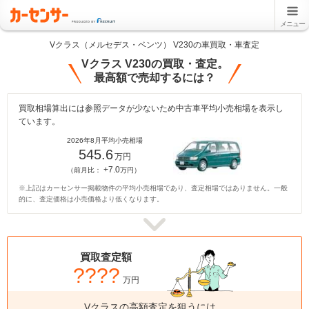
メニュー
Vクラス（メルセデス・ベンツ） V230の車買取・車査定
Vクラス V230の買取・査定。
最高額で売却するには？
買取相場算出には参照データが少ないため中古車平均小売相場を表示し
ています。
2026年8月平均小売相場
545.6
万円
+7.0
（前月比：
万円）
※上記はカーセンサー掲載物件の平均小売相場であり、査定相場ではありません。一般
的に、査定価格は小売価格より低くなります。
買取査定額
????
万円
Vクラスの高額査定を狙うには、