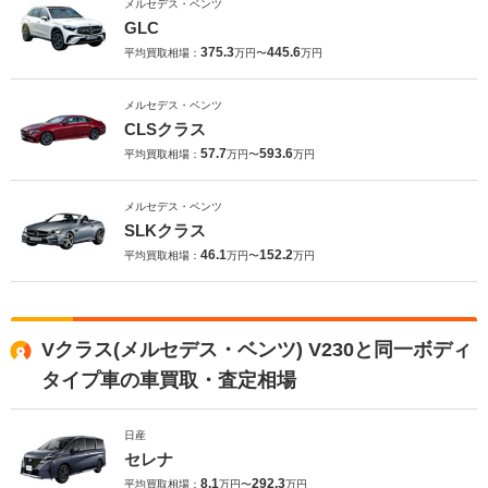
メルセデス・ベンツ
GLC
375.3
445.6
平均買取相場：
万円〜
万円
メルセデス・ベンツ
CLSクラス
57.7
593.6
平均買取相場：
万円〜
万円
メルセデス・ベンツ
SLKクラス
46.1
152.2
平均買取相場：
万円〜
万円
Vクラス(メルセデス・ベンツ) V230と同一ボディ
タイプ車の車買取・査定相場
日産
セレナ
8.1
292.3
平均買取相場：
万円〜
万円