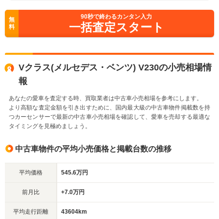
90
秒で終わるカンタン入力
無
一括査定スタート
料
Vクラス(メルセデス・ベンツ) V230の小売相場情
報
あなたの愛車を査定する時、買取業者は中古車小売相場を参考にします。
より高額な査定金額を引き出すために、国内最大級の中古車物件掲載数を持
つカーセンサーで最新の中古車小売相場を確認して、愛車を売却する最適な
タイミングを見極めましょう。
中古車物件の平均小売価格と掲載台数の推移
平均価格
545.6万円
前月比
+7.0万円
平均走行距離
43604km