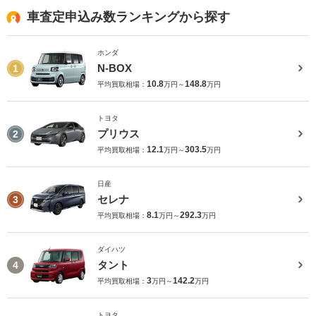
車査定申込み数ランキングから探す
ホンダ
N-BOX
1
10.8
148.8
平均買取相場：
万円～
万円
トヨタ
プリウス
2
12.1
303.5
平均買取相場：
万円～
万円
日産
セレナ
3
8.1
292.3
平均買取相場：
万円～
万円
ダイハツ
タント
4
3
142.2
平均買取相場：
万円～
万円
トヨタ