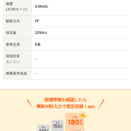
燃費
0.0km/L
(JC08モード)
駆動方式
FF
排気量
2294cc
乗車定員
6名
環境対策
-
エンジン
燃費基準達成
-
相場情報を確認したら
簡単90秒入力で査定依頼！
(無料)