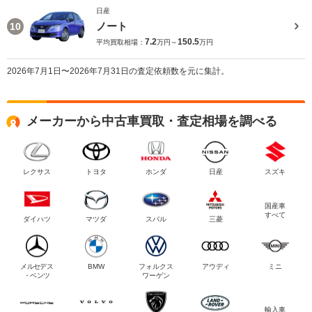
日産
ノート
10
7.2
150.5
平均買取相場：
万円～
万円
2026年7月1日〜2026年7月31日の査定依頼数を元に集計。
メーカーから中古車買取・査定相場を調べる
レクサス
トヨタ
ホンダ
日産
スズキ
国産車
すべて
ダイハツ
マツダ
スバル
三菱
メルセデス
BMW
フォルクス
アウディ
ミニ
・ベンツ
ワーゲン
輸入車