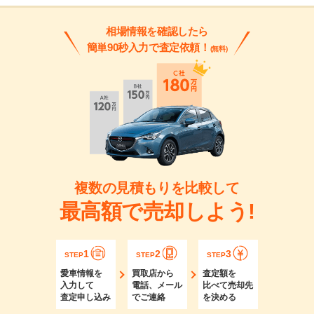
相場情報を確認したら
簡単90秒入力で査定依頼！
(無料)
複数の見積もりを比較して
最高額で売却しよう!
1
2
3
STEP
STEP
STEP
愛車情報を
買取店から
査定額を
入力して
電話、メール
比べて売却先
査定申し込み
でご連絡
を決める