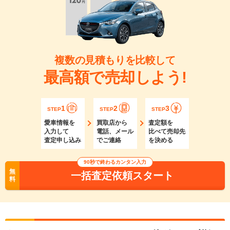
複数の見積もりを比較して
最高額で売却しよう!
1
2
3
STEP
STEP
STEP
愛車情報を
買取店から
査定額を
入力して
電話、メール
比べて売却先
査定申し込み
でご連絡
を決める
90秒で終わるカンタン入力
無
一括査定依頼スタート
料