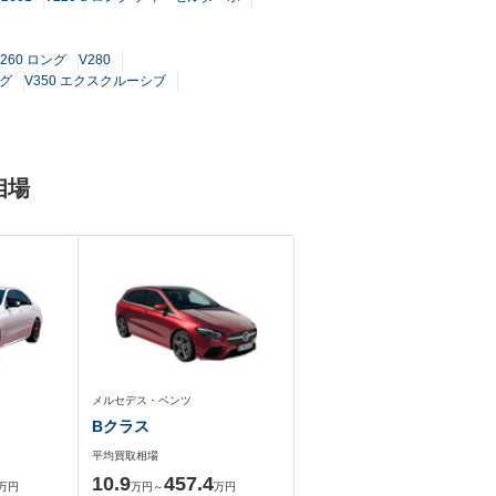
V260 ロング
V280
ング
V350 エクスクルーシブ
相場
メルセデス・ベンツ
Bクラス
平均買取相場
10.9
457.4
万円
万円～
万円