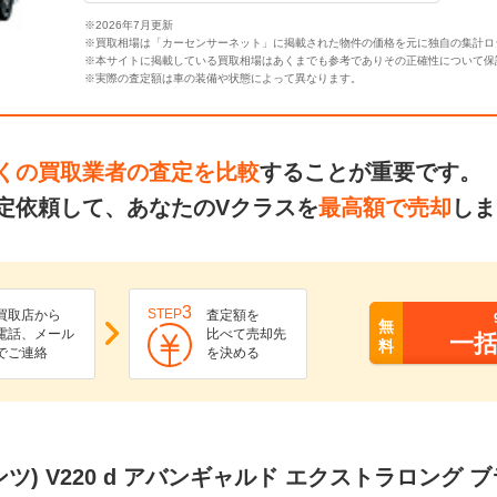
※2026年7月更新
※買取相場は「カーセンサーネット」に掲載された物件の価格を元に独自の集計ロ
※本サイトに掲載している買取相場はあくまでも参考でありその正確性について保
※実際の査定額は車の装備や状態によって異なります。
くの買取業者の査定を比較
することが重要です。
定依頼して、あなたのVクラスを
最高額で売却
しま
3
STEP
買取店から
査定額を
無
電話、メール
比べて売却先
一
料
でご連絡
を決める
ツ) V220 d アバンギャルド エクストラロング