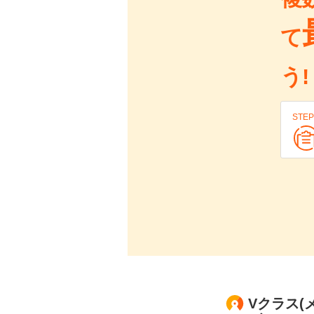
て
う!
STEP
Vクラス(