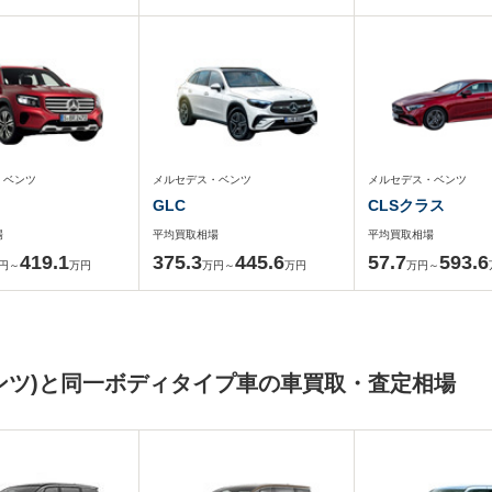
・ベンツ
メルセデス・ベンツ
メルセデス・ベンツ
GLC
CLSクラス
場
平均買取相場
平均買取相場
419.1
375.3
445.6
57.7
593.6
円～
万円
万円～
万円
万円～
ンツ)と同一ボディタイプ車の車買取・査定相場