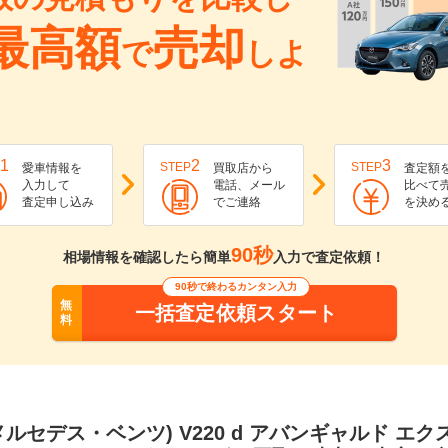
最高額
売却
で
しよ
1
2
3
STEP
STEP
愛車情報を
買取店から
査定額
入力して
電話、メール
比べて
査定申し込み
でご連絡
を決め
90秒
相場情報を確認したら簡単
入力で査定依頼！
90秒で終わるカンタン入力
無
一括査定依頼スタート
料
メルセデス・ベンツ) V220 d アバンギャルド エ