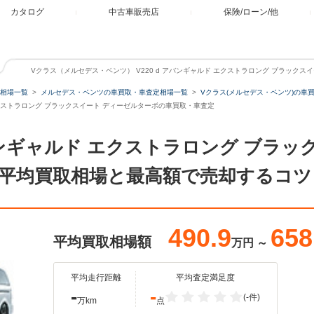
カタログ
中古車販売店
保険/ローン/他
Vクラス（メルセデス・ベンツ） V220 d アバンギャルド エクストラロング ブラック
相場一覧
メルセデス・ベンツの車買取・車査定相場一覧
Vクラス(メルセデス・ベンツ)の車
 エクストラロング ブラックスイート ディーゼルターボの車買取・車査定
 アバンギャルド エクストラロング ブラ
平均買取相場と最高額で売却するコツ
490.9
658
平均買取相場額
万円
～
平均走行距離
平均査定満足度
-
-
(-件)
万km
点