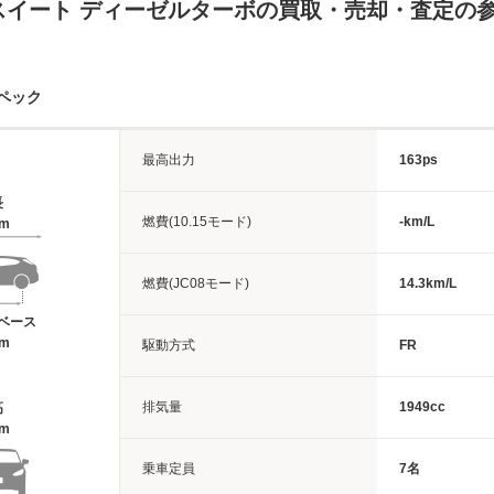
スイート ディーゼルターボの買取・売却・査定の
ペック
最高出力
163ps
長
燃費(10.15モード)
-km/L
9m
燃費(JC08モード)
14.3km/L
ベース
3m
駆動方式
FR
排気量
1949cc
高
3m
乗車定員
7名