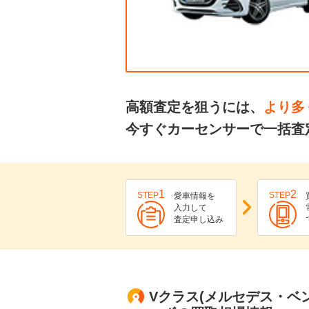
高額査定を狙うには、
より多
今すぐカーセンサーで一括査
1
2
STEP
STEP
愛車情報を
入力して
査定申し込み
Vクラス(メルセデス・ベン