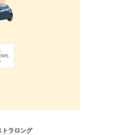
を
売却先
る
クストラロング