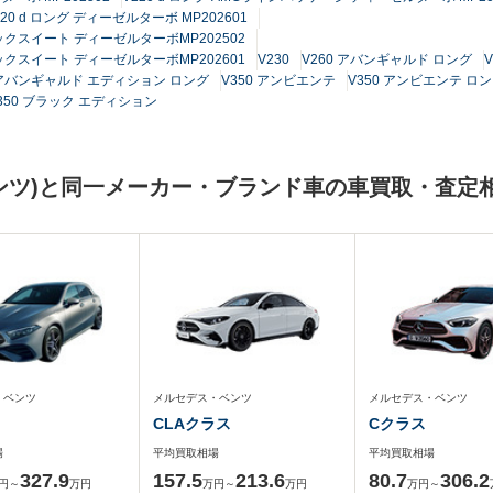
220 d ロング ディーゼルターボ MP202601
クスイート ディーゼルターボMP202502
クスイート ディーゼルターボMP202601
V230
V260 アバンギャルド ロング
 アバンギャルド エディション ロング
V350 アンビエンテ
V350 アンビエンテ ロ
350 ブラック エディション
ンツ)と同一メーカー・ブランド車の車買取・査定
・ベンツ
メルセデス・ベンツ
メルセデス・ベンツ
CLAクラス
Cクラス
場
平均買取相場
平均買取相場
327.9
157.5
213.6
80.7
306.2
円～
万円
万円～
万円
万円～