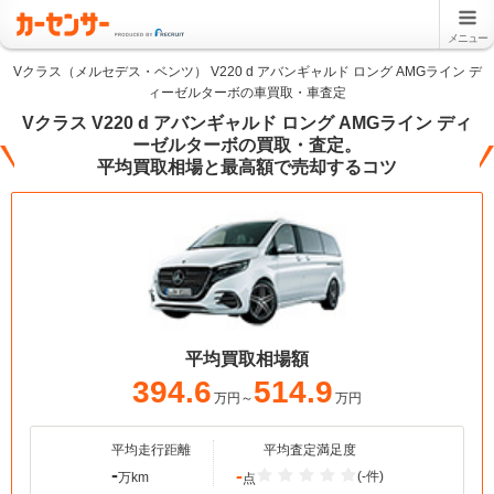
メニュー
Vクラス（メルセデス・ベンツ） V220 d アバンギャルド ロング AMGライン デ
ィーゼルターボの車買取・車査定
Vクラス V220 d アバンギャルド ロング AMGライン ディ
ーゼルターボの買取・査定。
平均買取相場と最高額で売却するコツ
平均買取相場額
394.6
514.9
万円～
万円
平均走行距離
平均査定満足度
-
-
(-件)
万km
点