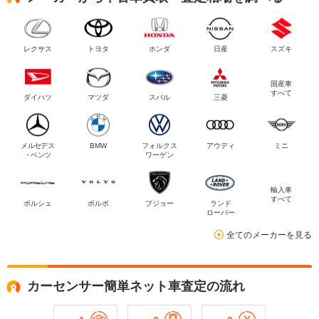
レクサス
トヨタ
ホンダ
日産
スズキ
国産車
すべて
ダイハツ
マツダ
スバル
三菱
メルセデス
BMW
フォルクス
アウディ
ミニ
・ベンツ
ワーゲン
輸入車
すべて
ポルシェ
ボルボ
プジョー
ランド
ローバー
全てのメーカーを見る
カーセンサー簡単ネット車査定の流れ