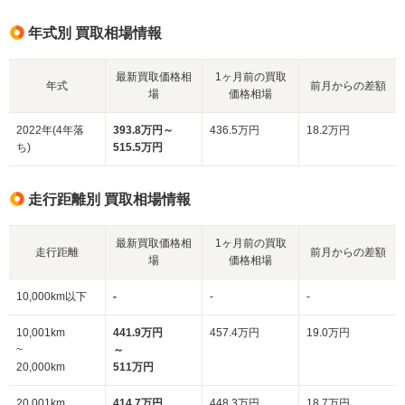
年式別 買取相場情報
最新買取価格相
1ヶ月前の買取
年式
前月からの差額
場
価格相場
2022年(4年落
393.8万円～
436.5万円
18.2万円
ち)
515.5万円
走行距離別 買取相場情報
最新買取価格相
1ヶ月前の買取
走行距離
前月からの差額
場
価格相場
10,000km以下
-
-
-
10,001km
441.9万円
457.4万円
19.0万円
~
～
20,000km
511万円
20,001km
414.7万円
448.3万円
18.7万円