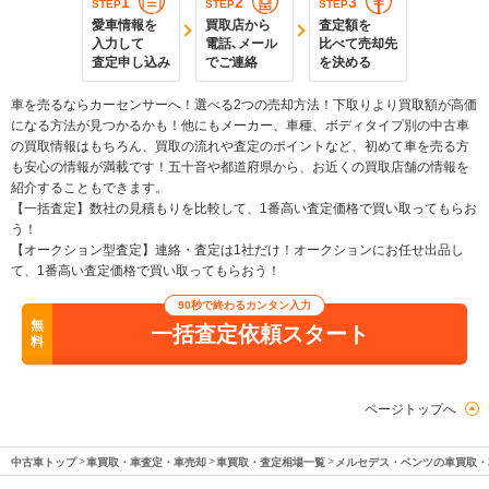
1
2
3
STEP
STEP
STEP
愛車情報を
買取店から
査定額を
入力して
電話､メール
比べて売却先
査定申し込み
でご連絡
を決める
車を売るならカーセンサーへ！選べる2つの売却方法！下取りより買取額が高価
になる方法が見つかるかも！他にもメーカー、車種、ボディタイプ別の中古車
の買取情報はもちろん、買取の流れや査定のポイントなど、初めて車を売る方
も安心の情報が満載です！五十音や都道府県から、お近くの買取店舗の情報を
紹介することもできます。
【一括査定】数社の見積もりを比較して、1番高い査定価格で買い取ってもらお
う！
【オークション型査定】連絡・査定は1社だけ！オークションにお任せ出品し
て、1番高い査定価格で買い取ってもらおう！
90秒で終わるカンタン入力
無
一括査定依頼スタート
料
ページトップへ
中古車トップ
車買取・車査定・車売却
車買取・査定相場一覧
メルセデス・ベンツの車買取・