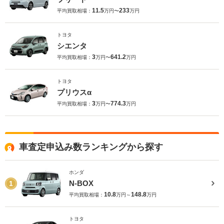
11.5
233
平均買取相場：
万円〜
万円
トヨタ
シエンタ
3
641.2
平均買取相場：
万円〜
万円
トヨタ
プリウスα
3
774.3
平均買取相場：
万円〜
万円
車査定申込み数ランキングから探す
ホンダ
N-BOX
1
10.8
148.8
平均買取相場：
万円～
万円
トヨタ