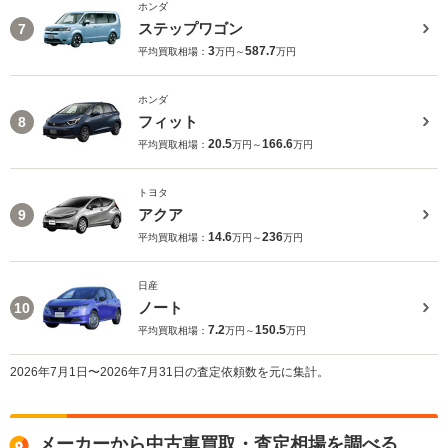
ホンダ
ステップワゴン
7
3
587.7
平均買取相場：
万円～
万円
ホンダ
フィット
8
20.5
166.6
平均買取相場：
万円～
万円
トヨタ
アクア
9
14.6
236
平均買取相場：
万円～
万円
日産
ノート
10
7.2
150.5
平均買取相場：
万円～
万円
2026年7月1日〜2026年7月31日の査定依頼数を元に集計。
メーカーから中古車買取・査定相場を調べる