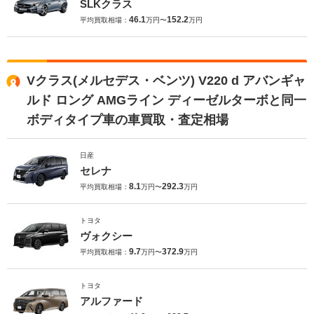
SLKクラス
46.1
152.2
平均買取相場：
万円〜
万円
Vクラス(メルセデス・ベンツ) V220 d アバンギャ
ルド ロング AMGライン ディーゼルターボと同一
ボディタイプ車の車買取・査定相場
日産
セレナ
8.1
292.3
平均買取相場：
万円〜
万円
トヨタ
ヴォクシー
9.7
372.9
平均買取相場：
万円〜
万円
トヨタ
アルファード