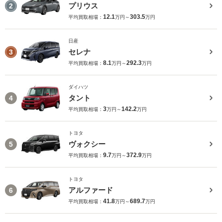
プリウス
2
12.1
303.5
平均買取相場：
万円～
万円
日産
セレナ
3
8.1
292.3
平均買取相場：
万円～
万円
ダイハツ
タント
4
3
142.2
平均買取相場：
万円～
万円
トヨタ
ヴォクシー
5
9.7
372.9
平均買取相場：
万円～
万円
トヨタ
アルファード
6
41.8
689.7
平均買取相場：
万円～
万円