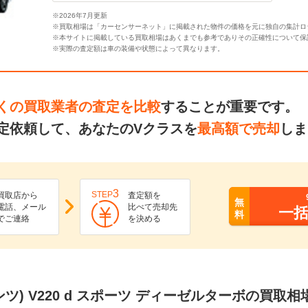
※2026年7月更新
※買取相場は「カーセンサーネット」に掲載された物件の価格を元に独自の集計ロ
※本サイトに掲載している買取相場はあくまでも参考でありその正確性について保
※実際の査定額は車の装備や状態によって異なります。
くの買取業者の査定を比較
することが重要です。
定依頼して、あなたのVクラスを
最高額で売却
しま
3
STEP
買取店から
査定額を
無
電話、メール
比べて売却先
一
料
でご連絡
を決める
ツ) V220 d スポーツ ディーゼルターボの買取相