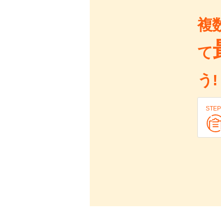
複
て
う!
STEP