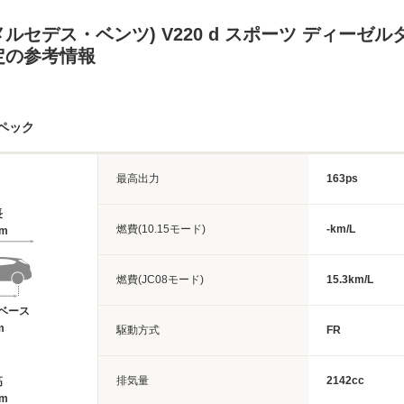
メルセデス・ベンツ) V220 d スポーツ ディーゼ
定の参考情報
ペック
最高出力
163ps
長
燃費(10.15モード)
-km/L
1m
燃費(JC08モード)
15.3km/L
ベース
m
駆動方式
FR
排気量
2142cc
高
8m