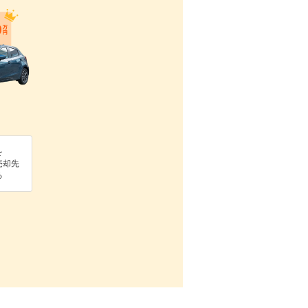
を
売却先
る