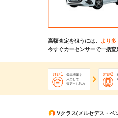
高額査定を狙うには、
より多
今すぐカーセンサーで一括査
1
2
STEP
STEP
愛車情報を
入力して
査定申し込み
Vクラス(メルセデス・ベン