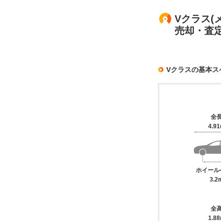
Vクラス(
売却・査
Vクラスの基本ス
全
4.9
ホイール
3.2
全
1.8