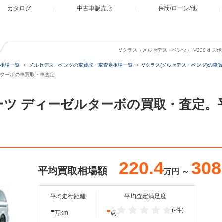
カタログ
中古車販売店
保険/ローン/他
Vクラス（メルセデス・ベンツ） V220 d 
相場一覧
メルセデス・ベンツの車買取・車査定相場一覧
Vクラス(メルセデス・ベンツ)の車
ゼルターボの車買取・車査定
 スポーツ ディーゼルターボの買取・査定
220.4
308
平均買取相場額
万円
～
平均走行距離
平均査定満足度
-
-
(-件)
万km
点