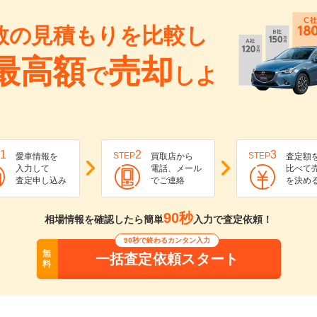
数の見積もりを比較し
最高額
売却
で
しよ
1
2
3
STEP
STEP
愛車情報を
買取店から
査定額
入力して
電話、メール
比べて
査定申し込み
でご連絡
を決め
90秒
相場情報を確認したら簡単
入力で査定依頼！
90秒で終わるカンタン入力
無
一括査定依頼スタート
料