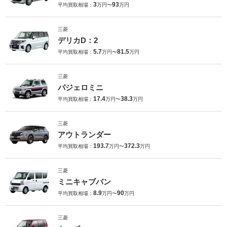
3
93
平均買取相場：
万円〜
万円
三菱
デリカD：2
5.7
81.5
平均買取相場：
万円〜
万円
三菱
パジェロミニ
17.4
38.3
平均買取相場：
万円〜
万円
三菱
アウトランダー
193.7
372.3
平均買取相場：
万円〜
万円
三菱
ミニキャブバン
8.9
90
平均買取相場：
万円〜
万円
三菱