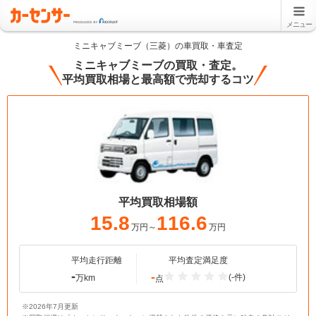
メニュー
ミニキャブミーブ（三菱）の車買取・車査定
ミニキャブミーブの買取・査定。
平均買取相場と最高額で売却するコツ
平均買取相場額
15.8
116.6
万円～
万円
平均走行距離
平均査定満足度
-
-
(-件)
万km
点
※2026年7月更新