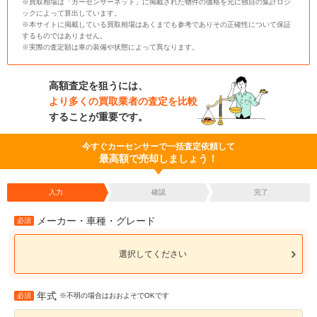
※買取相場は「カーセンサーネット」に掲載された物件の価格を元に独自の集計ロジ
ックによって算出しています。
※本サイトに掲載している買取相場はあくまでも参考でありその正確性について保証
するものではありません。
※実際の査定額は車の装備や状態によって異なります。
高額査定を狙うには、
より多くの買取業者の査定を比較
することが重要です。
今すぐカーセンサーで一括査定依頼して
最高額で売却しましょう！
入力
確認
完了
メーカー・車種・グレード
必須
選択してください
年式
必須
※不明の場合はおおよそでOKです