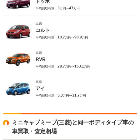
トッポ
3
47
平均買取相場：
万円〜
万円
三菱
コルト
10.7
90.9
平均買取相場：
万円〜
万円
三菱
RVR
28.7
153.1
平均買取相場：
万円〜
万円
三菱
アイ
5.3
31.7
平均買取相場：
万円〜
万円
ミニキャブミーブ(三菱)と同一ボディタイプ車の
車買取・査定相場