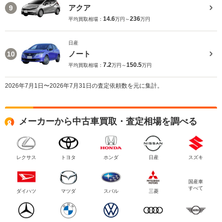
アクア
9
14.6
236
平均買取相場：
万円～
万円
日産
ノート
10
7.2
150.5
平均買取相場：
万円～
万円
2026年7月1日〜2026年7月31日の査定依頼数を元に集計。
メーカーから中古車買取・査定相場を調べる
レクサス
トヨタ
ホンダ
日産
スズキ
国産車
すべて
ダイハツ
マツダ
スバル
三菱