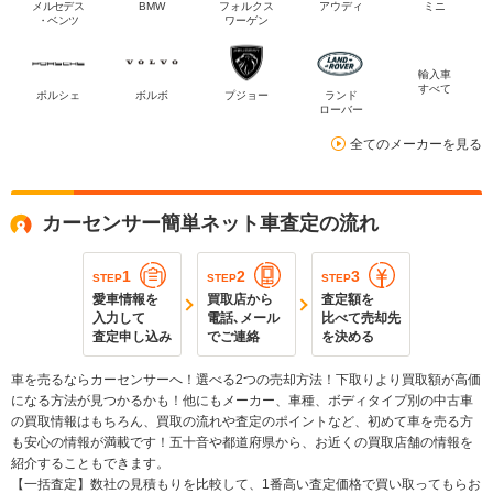
メルセデス
BMW
フォルクス
アウディ
ミニ
・ベンツ
ワーゲン
輸入車
すべて
ポルシェ
ボルボ
プジョー
ランド
ローバー
全てのメーカーを見る
カーセンサー簡単ネット車査定の流れ
1
2
3
STEP
STEP
STEP
愛車情報を
買取店から
査定額を
入力して
電話､メール
比べて売却先
査定申し込み
でご連絡
を決める
車を売るならカーセンサーへ！選べる2つの売却方法！下取りより買取額が高価
になる方法が見つかるかも！他にもメーカー、車種、ボディタイプ別の中古車
の買取情報はもちろん、買取の流れや査定のポイントなど、初めて車を売る方
も安心の情報が満載です！五十音や都道府県から、お近くの買取店舗の情報を
紹介することもできます。
【一括査定】数社の見積もりを比較して、1番高い査定価格で買い取ってもらお