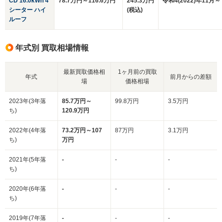
CD 16.0kWh 4
78.7万円～116.6万円
245.3万円
令和4(2022)年11月～
シーター ハイ
(税込)
ルーフ
年式別 買取相場情報
最新買取価格相
1ヶ月前の買取
年式
前月からの差額
場
価格相場
2023年(3年落
85.7万円～
99.8万円
3.5万円
ち)
120.9万円
2022年(4年落
73.2万円～107
87万円
3.1万円
ち)
万円
2021年(5年落
-
-
-
ち)
2020年(6年落
-
-
-
ち)
2019年(7年落
-
-
-