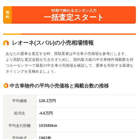
90
秒で終わるカンタン入力
無
一括査定スタート
料
レオーネ(スバル)の小売相場情報
あなたの愛車を査定する時、買取業者は中古車小売相場を参考にします。
より高額な査定金額を引き出すために、国内最大級の中古車物件掲載数を持
つカーセンサーで最新の中古車小売相場を確認して、愛車を売却する最適な
タイミングを見極めましょう。
中古車物件の平均小売価格と掲載台数の推移
平均価格
126.3万円
前月比
-4.6万円
平均走行距離
103580km
平均年式
1982年