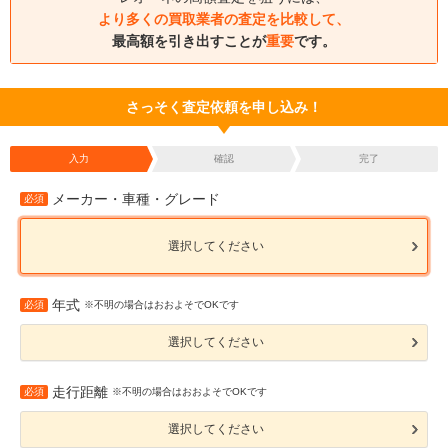
より多くの買取業者の査定を比較して、
最高額を引き出すことが
重要
です。
さっそく査定依頼を申し込み！
入力
確認
完了
メーカー・車種・グレード
必須
選択してください
年式
必須
※不明の場合はおおよそでOKです
選択してください
走行距離
必須
※不明の場合はおおよそでOKです
選択してください