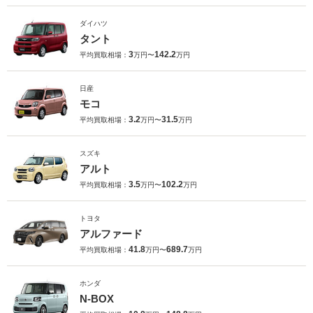
ダイハツ
タント
3
142.2
平均買取相場：
万円〜
万円
日産
モコ
3.2
31.5
平均買取相場：
万円〜
万円
スズキ
アルト
3.5
102.2
平均買取相場：
万円〜
万円
トヨタ
アルファード
41.8
689.7
平均買取相場：
万円〜
万円
ホンダ
N-BOX