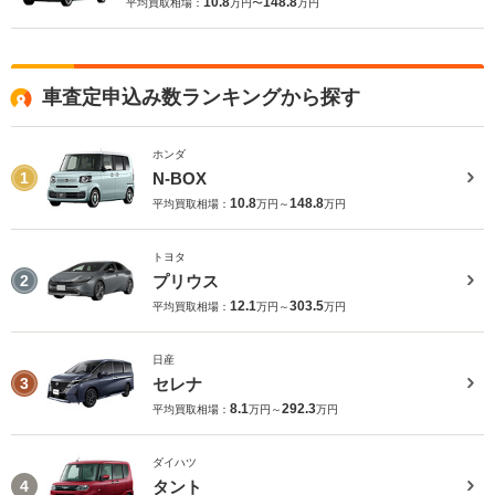
10.8
148.8
平均買取相場：
万円〜
万円
車査定申込み数ランキングから探す
ホンダ
N-BOX
1
10.8
148.8
平均買取相場：
万円～
万円
トヨタ
プリウス
2
12.1
303.5
平均買取相場：
万円～
万円
日産
セレナ
3
8.1
292.3
平均買取相場：
万円～
万円
ダイハツ
タント
4