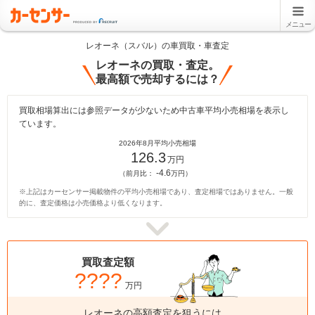
メニュー
レオーネ（スバル）の車買取・車査定
レオーネの買取・査定。
最高額で売却するには？
買取相場算出には参照データが少ないため中古車平均小売相場を表示し
ています。
2026年8月平均小売相場
126.3
万円
-4.6
（前月比：
万円）
※上記はカーセンサー掲載物件の平均小売相場であり、査定相場ではありません。一般
的に、査定価格は小売価格より低くなります。
買取査定額
????
万円
レオーネの高額査定を狙うには、