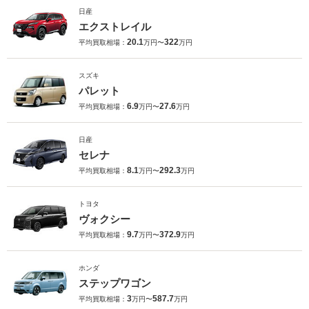
日産
エクストレイル
20.1
322
平均買取相場：
万円〜
万円
スズキ
パレット
6.9
27.6
平均買取相場：
万円〜
万円
日産
セレナ
8.1
292.3
平均買取相場：
万円〜
万円
トヨタ
ヴォクシー
9.7
372.9
平均買取相場：
万円〜
万円
ホンダ
ステップワゴン
3
587.7
平均買取相場：
万円〜
万円