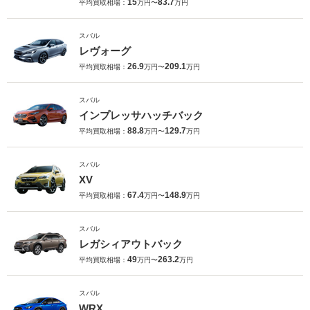
15
83.7
平均買取相場：
万円〜
万円
スバル
レヴォーグ
26.9
209.1
平均買取相場：
万円〜
万円
スバル
インプレッサハッチバック
88.8
129.7
平均買取相場：
万円〜
万円
スバル
XV
67.4
148.9
平均買取相場：
万円〜
万円
スバル
レガシィアウトバック
49
263.2
平均買取相場：
万円〜
万円
スバル
WRX