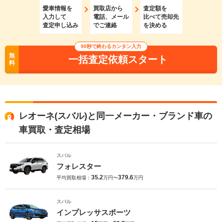
愛車情報を
買取店から
査定額を
入力して
電話、メール
比べて売却先
査定申し込み
でご連絡
を決める
90秒で終わるカンタン入力
無
一括査定依頼スタート
料
レオーネ(スバル)と同一メーカー・ブランド車の
車買取・査定相場
スバル
フォレスター
35.2
379.6
平均買取相場：
万円〜
万円
スバル
インプレッサスポーツ