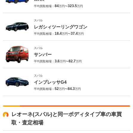
84
323.5
平均買取相場：
万円〜
万円
スバル
レガシィツーリングワゴン
18.4
37.4
平均買取相場：
万円〜
万円
スバル
サンバー
3.6
82.7
平均買取相場：
万円〜
万円
スバル
インプレッサG4
52
84.3
平均買取相場：
万円〜
万円
レオーネ(スバル)と同一ボディタイプ車の車買
取・査定相場