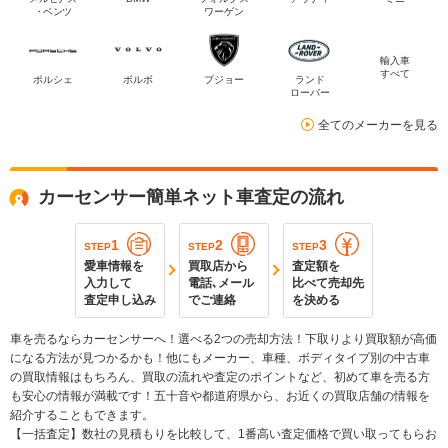
・ベンツ
ワーゲン
輸入車
すべて
ポルシェ
ボルボ
プジョー
ランド
ローバー
全てのメーカーを見る
カーセンサー簡単ネット車査定の流れ
1
2
3
STEP
STEP
STEP
愛車情報を
買取店から
査定額を
入力して
電話､メール
比べて売却先
査定申し込み
でご連絡
を決める
車を売るならカーセンサーへ！選べる2つの売却方法！下取りより買取額が高価
になる方法が見つかるかも！他にもメーカー、車種、ボディタイプ別の中古車
の買取情報はもちろん、買取の流れや査定のポイントなど、初めて車を売る方
も安心の情報が満載です！五十音や都道府県から、お近くの買取店舗の情報を
紹介することもできます。
【一括査定】数社の見積もりを比較して、1番高い査定価格で買い取ってもらお