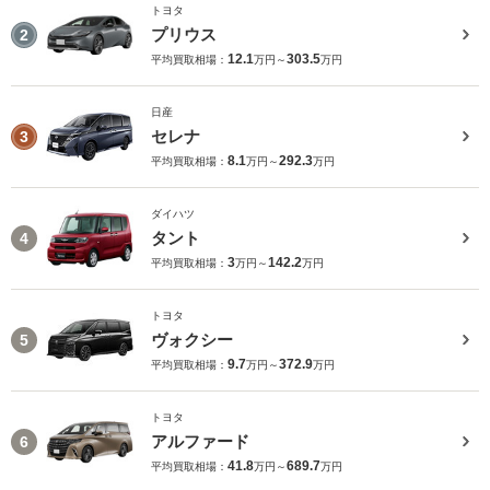
トヨタ
プリウス
2
12.1
303.5
平均買取相場：
万円～
万円
日産
セレナ
3
8.1
292.3
平均買取相場：
万円～
万円
ダイハツ
タント
4
3
142.2
平均買取相場：
万円～
万円
トヨタ
ヴォクシー
5
9.7
372.9
平均買取相場：
万円～
万円
トヨタ
アルファード
6
41.8
689.7
平均買取相場：
万円～
万円