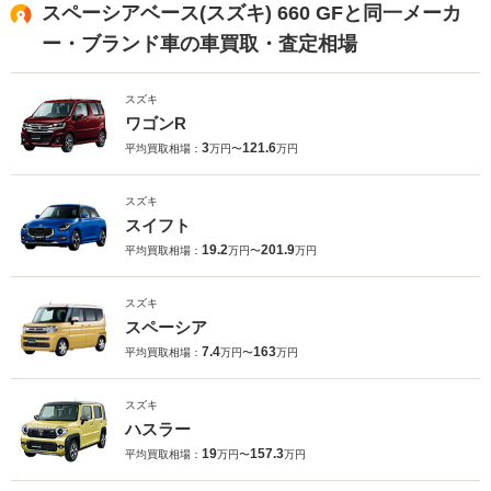
スペーシアベース(スズキ) 660 GFと同一メーカ
ー・ブランド車の車買取・査定相場
スズキ
ワゴンR
3
121.6
平均買取相場：
万円〜
万円
スズキ
スイフト
19.2
201.9
平均買取相場：
万円〜
万円
スズキ
スペーシア
7.4
163
平均買取相場：
万円〜
万円
スズキ
ハスラー
19
157.3
平均買取相場：
万円〜
万円