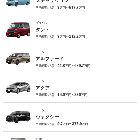
ステップワゴン
3
587.7
平均買取相場：
万円〜
万円
ダイハツ
タント
3
142.2
平均買取相場：
万円〜
万円
トヨタ
アルファード
41.8
689.7
平均買取相場：
万円〜
万円
トヨタ
アクア
14.6
236
平均買取相場：
万円〜
万円
トヨタ
ヴォクシー
9.7
372.9
平均買取相場：
万円〜
万円
日産