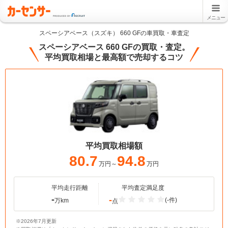
メニュー
スペーシアベース（スズキ） 660 GFの車買取・車査定
スペーシアベース 660 GFの買取・査定。
平均買取相場と最高額で売却するコツ
平均買取相場額
80.7
94.8
万円～
万円
平均走行距離
平均査定満足度
-
-
(-件)
万km
点
※2026年7月更新