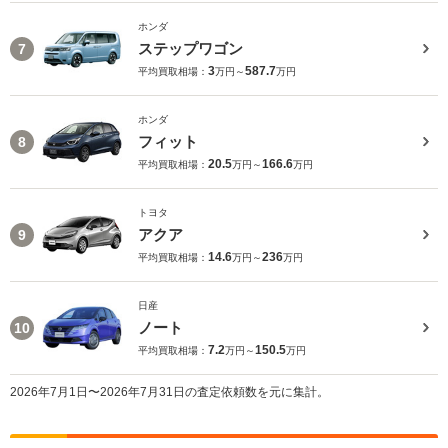
ホンダ
ステップワゴン
7
3
587.7
平均買取相場：
万円～
万円
ホンダ
フィット
8
20.5
166.6
平均買取相場：
万円～
万円
トヨタ
アクア
9
14.6
236
平均買取相場：
万円～
万円
日産
ノート
10
7.2
150.5
平均買取相場：
万円～
万円
2026年7月1日〜2026年7月31日の査定依頼数を元に集計。