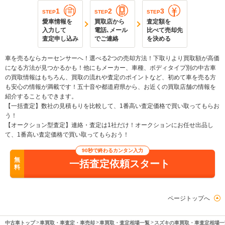
1
2
3
STEP
STEP
STEP
愛車情報を
買取店から
査定額を
入力して
電話､メール
比べて売却先
査定申し込み
でご連絡
を決める
車を売るならカーセンサーへ！選べる2つの売却方法！下取りより買取額が高価
になる方法が見つかるかも！他にもメーカー、車種、ボディタイプ別の中古車
の買取情報はもちろん、買取の流れや査定のポイントなど、初めて車を売る方
も安心の情報が満載です！五十音や都道府県から、お近くの買取店舗の情報を
紹介することもできます。
【一括査定】数社の見積もりを比較して、1番高い査定価格で買い取ってもらお
う！
【オークション型査定】連絡・査定は1社だけ！オークションにお任せ出品し
て、1番高い査定価格で買い取ってもらおう！
90秒で終わるカンタン入力
無
一括査定依頼スタート
料
ページトップへ
中古車トップ
車買取・車査定・車売却
車買取・査定相場一覧
スズキの車買取・車査定相場一