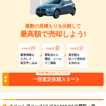
複数の見積もりを比較して
最高額で売却しよう!
1
2
3
STEP
STEP
STEP
愛車情報を
買取店から
査定額を
入力して
電話、メール
比べて売却先
査定申し込み
でご連絡
を決める
90秒で終わるカンタン入力
無
一括査定依頼スタート
料