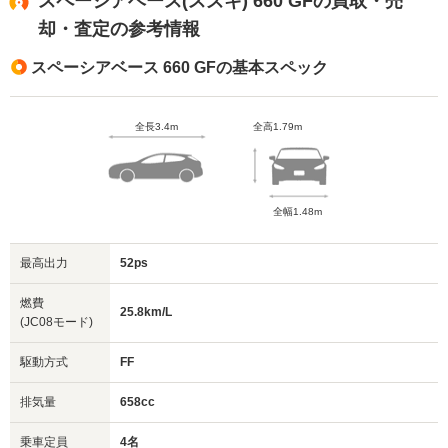
スペーシアベース(スズキ) 660 GFの買取・売
却・査定の参考情報
スペーシアベース 660 GFの基本スペック
全長3.4m
全高1.79m
全幅1.48m
最高出力
52ps
燃費
25.8km/L
(JC08モード)
駆動方式
FF
排気量
658cc
乗車定員
4名