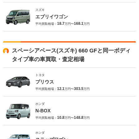
スズキ
エブリイワゴン
18.7
168.1
平均買取相場：
万円〜
万円
スペーシアベース(スズキ) 660 GFと同一ボディ
タイプ車の車買取・査定相場
トヨタ
プリウス
12.1
303.5
平均買取相場：
万円〜
万円
ホンダ
N-BOX
10.8
148.8
平均買取相場：
万円〜
万円
ホンダ