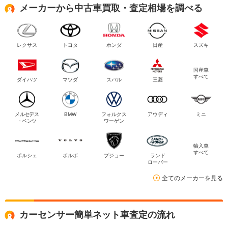
メーカーから中古車買取・査定相場を調べる
レクサス
トヨタ
ホンダ
日産
スズキ
国産車
すべて
ダイハツ
マツダ
スバル
三菱
メルセデス
BMW
フォルクス
アウディ
ミニ
・ベンツ
ワーゲン
輸入車
すべて
ポルシェ
ボルボ
プジョー
ランド
ローバー
全てのメーカーを見る
カーセンサー簡単ネット車査定の流れ