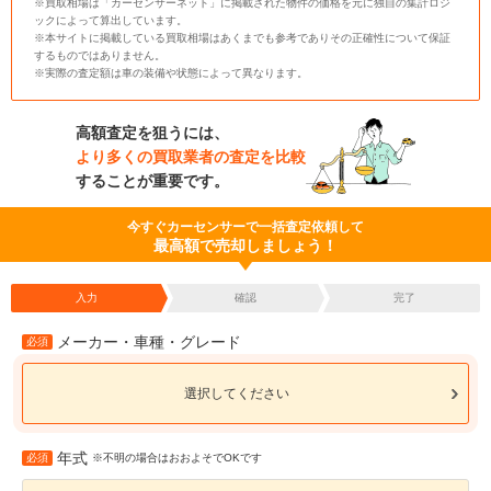
※買取相場は「カーセンサーネット」に掲載された物件の価格を元に独自の集計ロジ
ックによって算出しています。
※本サイトに掲載している買取相場はあくまでも参考でありその正確性について保証
するものではありません。
※実際の査定額は車の装備や状態によって異なります。
高額査定を狙うには、
より多くの買取業者の査定を比較
することが重要です。
今すぐカーセンサーで一括査定依頼して
最高額で売却しましょう！
入力
確認
完了
メーカー・車種・グレード
必須
選択してください
年式
必須
※不明の場合はおおよそでOKです