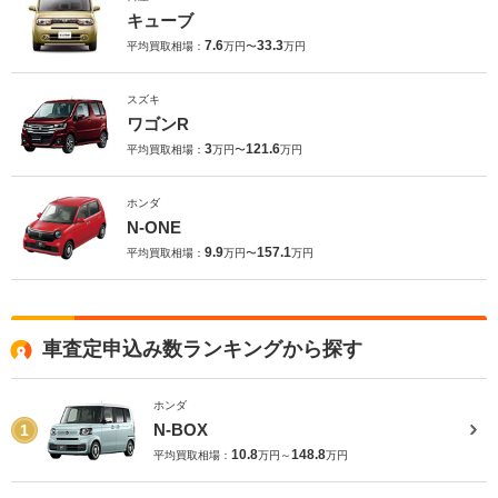
キューブ
7.6
33.3
平均買取相場：
万円〜
万円
スズキ
ワゴンR
3
121.6
平均買取相場：
万円〜
万円
ホンダ
N-ONE
9.9
157.1
平均買取相場：
万円〜
万円
車査定申込み数ランキングから探す
ホンダ
N-BOX
1
10.8
148.8
平均買取相場：
万円～
万円