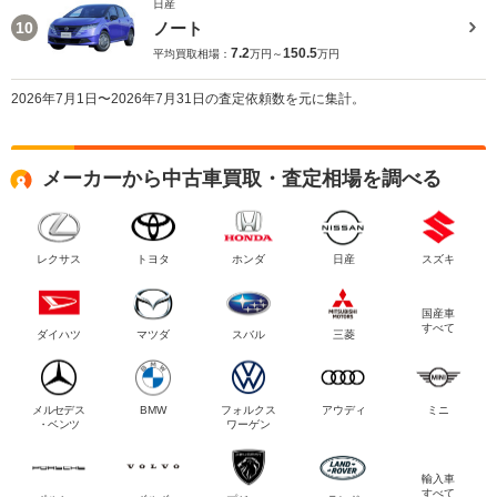
日産
ノート
10
7.2
150.5
平均買取相場：
万円～
万円
2026年7月1日〜2026年7月31日の査定依頼数を元に集計。
メーカーから中古車買取・査定相場を調べる
レクサス
トヨタ
ホンダ
日産
スズキ
国産車
すべて
ダイハツ
マツダ
スバル
三菱
メルセデス
BMW
フォルクス
アウディ
ミニ
・ベンツ
ワーゲン
輸入車
すべて