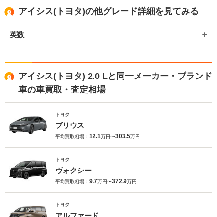
ージをご利用いただけますと幸いでございます。 今後とも宜しくお願
アイシス(トヨタ)の他グレード詳細を見てみる
い申し上げます。
英数
アイシス(トヨタ) 2.0 Lと同一メーカー・ブランド
車の車買取・査定相場
トヨタ
プリウス
12.1
303.5
平均買取相場：
万円〜
万円
トヨタ
ヴォクシー
9.7
372.9
平均買取相場：
万円〜
万円
トヨタ
アルファード