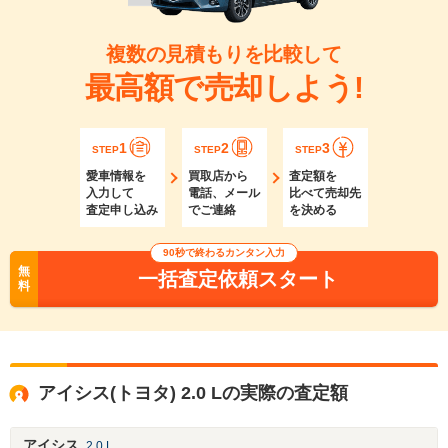
複数の見積もりを比較して
最高額で売却しよう!
1
2
3
STEP
STEP
STEP
愛車情報を
買取店から
査定額を
入力して
電話、メール
比べて売却先
査定申し込み
でご連絡
を決める
90秒で終わるカンタン入力
無
一括査定依頼スタート
料
アイシス(トヨタ) 2.0 Lの実際の査定額
アイシス
2.0 L