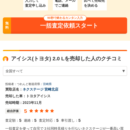
入力して
電話、メール
比べて売却先
査定申し込み
でご連絡
を決める
90秒で終わるカンタン入力
無
一括査定依頼スタート
料
アイシス(トヨタ) 2.0 Lを売却した人のクチコミ
投稿者：つれんど
都道府県：
宮崎県
買取店名：
ネクステージ 宮崎北店
売却した車：トヨタアイシス
売却時期：2023年11月
5
総合評価
5
5
5
5
査定額：
連絡：
査定対応：
車引渡し：
一括査定を使って自宅で３社同時見積りを行ないネクステージが一番高い買