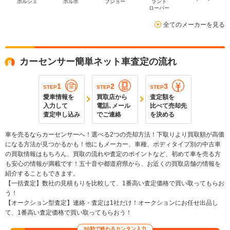
ポルシェ
ボルボ
プジョー
ランド
ローバー
全てのメーカーを見る
カーセンサー簡単ネット車査定の流れ
1
2
3
STEP
STEP
STEP
愛車情報を
買取店から
査定額を
入力して
電話､メール
比べて売却先
査定申し込み
でご連絡
を決める
車を売るならカーセンサーへ！選べる2つの売却方法！下取りより買取額が高価
になる方法が見つかるかも！他にもメーカー、車種、ボディタイプ別の中古車
の買取情報はもちろん、買取の流れや査定のポイントなど、初めて車を売る方
も安心の情報が満載です！五十音や都道府県から、お近くの買取店舗の情報を
紹介することもできます。
【一括査定】数社の見積もりを比較して、1番高い査定価格で買い取ってもらお
う！
【オークション型査定】連絡・査定は1社だけ！オークションにお任せ出品し
て、1番高い査定価格で買い取ってもらおう！
90秒で終わるカンタン入力