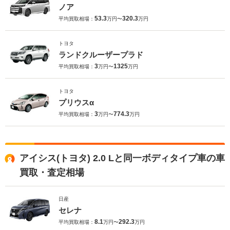
ノア
53.3
320.3
平均買取相場：
万円〜
万円
トヨタ
ランドクルーザープラド
3
1325
平均買取相場：
万円〜
万円
トヨタ
プリウスα
3
774.3
平均買取相場：
万円〜
万円
アイシス(トヨタ) 2.0 Lと同一ボディタイプ車の車
買取・査定相場
日産
セレナ
8.1
292.3
平均買取相場：
万円〜
万円