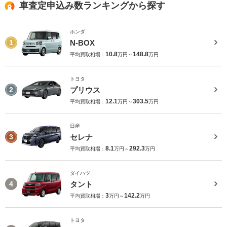
車査定申込み数ランキングから探す
ホンダ
N-BOX
1
10.8
148.8
平均買取相場：
万円～
万円
トヨタ
プリウス
2
12.1
303.5
平均買取相場：
万円～
万円
日産
セレナ
3
8.1
292.3
平均買取相場：
万円～
万円
ダイハツ
タント
4
3
142.2
平均買取相場：
万円～
万円
トヨタ