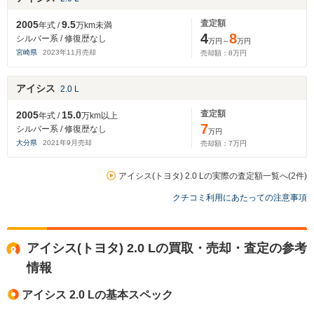
査定額
2005
9.5
年式 /
万km未満
4
8
シルバー系 / 修復歴なし
万円～
万円
宮崎県
2023
年
11
月売却
売却額：
8
万円
アイシス
2.0 L
査定額
2005
15.0
年式 /
万km以上
7
シルバー系 / 修復歴なし
万円
大分県
2021
年
9
月売却
売却額：
7
万円
アイシス(トヨタ) 2.0 Lの実際の査定額一覧へ(2件)
クチコミ利用にあたっての注意事項
アイシス(トヨタ) 2.0 Lの買取・売却・査定の参考
情報
アイシス 2.0 Lの基本スペック