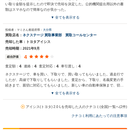
い取り金額を提示したので即決で売却を決定した。公的機関提出用以外の書
類はスマホなので簡単なのが良かった。
▼ 全てを表示する
買取店からの返信
投稿者：マミさん
都道府県：
大分県
お世話になっております。 株式会社ネクステージでございます。 この
買取店名：
ネクステージ 買取事業部 買取コールセンター
度はネクステージをご利用いただきまして誠にありがとうございまし
売却した車：トヨタアイシス
た。 今後もご満足いただけるよう精進してまいります。 スタッフ一
同、またのご利用お待ちしております。
売却時期：2021年9月
4
総合評価
4
4
4
4
査定額：
連絡：
査定対応：
車引渡し：
ネクステージで、車を買い、下取りで、買い取ってもらいました。過走行で
したが、高値で下取りしてもらいました。査定から、下取り、名義変更の手
続きまで、親切に対応してもらいました。新しい車の自動車保険まで、切り
替えてくれました。
▼ 全てを表示する
買取店からの返信
お世話になっております。 株式会社ネクステージでございます。 この
アイシス(トヨタ) 2.0 Lを売却した人のクチコミ(全国)一覧へ(2件)
度はネクステージをご利用いただきまして誠にありがとうございまし
クチコミ利用にあたっての注意事項
た。 弊社は東証一部上場企業のため、安心してご利用いただければと
存じます。 買取や販売だけではなく、車検や整備、点検などもご用意
しております。 またお車のことで何かございましたら、是非ネクステ