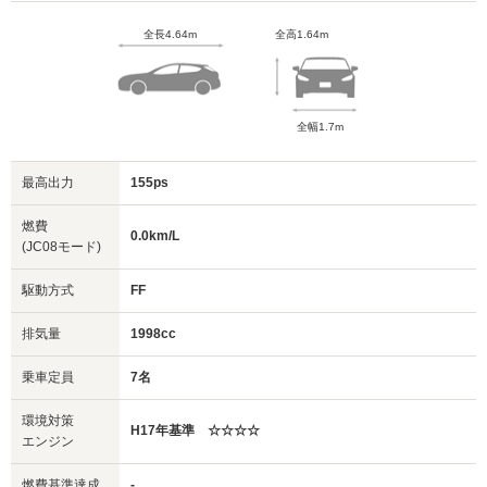
全長4.64m
全高1.64m
全幅1.7m
最高出力
155ps
燃費
0.0km/L
(JC08モード)
駆動方式
FF
排気量
1998cc
乗車定員
7名
環境対策
H17年基準 ☆☆☆☆
エンジン
燃費基準達成
-