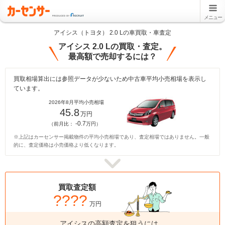
メニュー
アイシス（トヨタ） 2.0 Lの車買取・車査定
アイシス 2.0 Lの買取・査定。
最高額で売却するには？
買取相場算出には参照データが少ないため中古車平均小売相場を表示し
ています。
2026年8月平均小売相場
45.8
万円
-0.7
（前月比：
万円）
※上記はカーセンサー掲載物件の平均小売相場であり、査定相場ではありません。一般
的に、査定価格は小売価格より低くなります。
買取査定額
????
万円
アイシスの高額査定を狙うには、