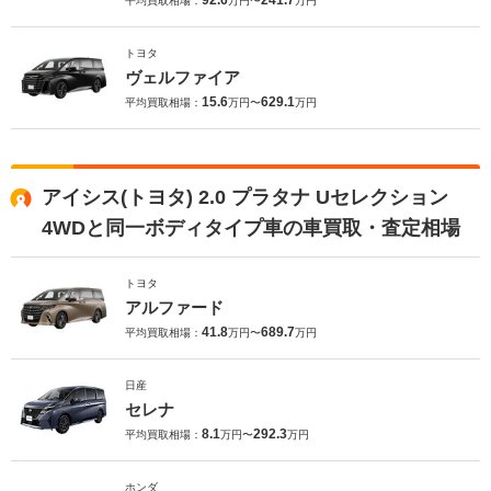
92.6
241.7
平均買取相場：
万円〜
万円
トヨタ
ヴェルファイア
15.6
629.1
平均買取相場：
万円〜
万円
アイシス(トヨタ) 2.0 プラタナ Uセレクション
4WDと同一ボディタイプ車の車買取・査定相場
トヨタ
アルファード
41.8
689.7
平均買取相場：
万円〜
万円
日産
セレナ
8.1
292.3
平均買取相場：
万円〜
万円
ホンダ