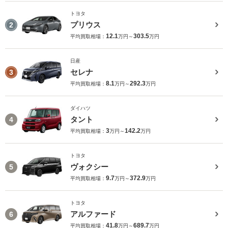
トヨタ
プリウス
2
12.1
303.5
平均買取相場：
万円～
万円
日産
セレナ
3
8.1
292.3
平均買取相場：
万円～
万円
ダイハツ
タント
4
3
142.2
平均買取相場：
万円～
万円
トヨタ
ヴォクシー
5
9.7
372.9
平均買取相場：
万円～
万円
トヨタ
アルファード
6
41.8
689.7
平均買取相場：
万円～
万円