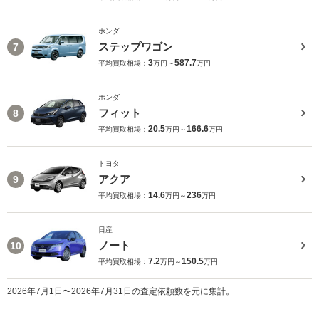
ホンダ
ステップワゴン
7
3
587.7
平均買取相場：
万円～
万円
ホンダ
フィット
8
20.5
166.6
平均買取相場：
万円～
万円
トヨタ
アクア
9
14.6
236
平均買取相場：
万円～
万円
日産
ノート
10
7.2
150.5
平均買取相場：
万円～
万円
2026年7月1日〜2026年7月31日の査定依頼数を元に集計。