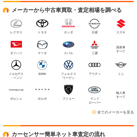
メーカーから中古車買取・査定相場を調べる
レクサス
トヨタ
ホンダ
日産
スズキ
国産車
すべて
ダイハツ
マツダ
スバル
三菱
メルセデス
BMW
フォルクス
アウディ
ミニ
・ベンツ
ワーゲン
輸入車
すべて
ポルシェ
ボルボ
プジョー
ランド
ローバー
全てのメーカーを見る
カーセンサー簡単ネット車査定の流れ