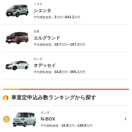
トヨタ
シエンタ
3
641.2
平均買取相場：
万円〜
万円
日産
エルグランド
18.7
167.3
平均買取相場：
万円〜
万円
ホンダ
オデッセイ
34.8
365.1
平均買取相場：
万円〜
万円
車査定申込み数ランキングから探す
ホンダ
N-BOX
1
10.8
148.8
平均買取相場：
万円～
万円