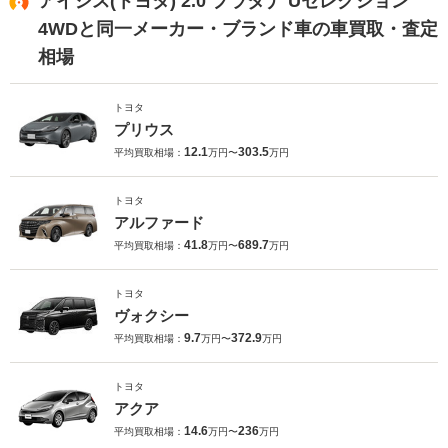
アイシス(トヨタ) 2.0 プラタナ Uセレクション
4WDと同一メーカー・ブランド車の車買取・査定
相場
トヨタ
プリウス
12.1
303.5
平均買取相場：
万円〜
万円
トヨタ
アルファード
41.8
689.7
平均買取相場：
万円〜
万円
トヨタ
ヴォクシー
9.7
372.9
平均買取相場：
万円〜
万円
トヨタ
アクア
14.6
236
平均買取相場：
万円〜
万円