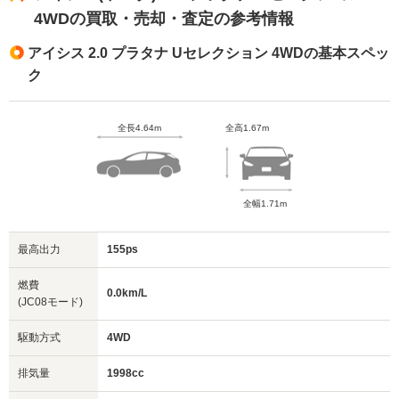
4WDの買取・売却・査定の参考情報
アイシス 2.0 プラタナ Uセレクション 4WDの基本スペッ
ク
全長4.64m
全高1.67m
全幅1.71m
最高出力
155ps
燃費
0.0km/L
(JC08モード)
駆動方式
4WD
排気量
1998cc