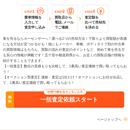
1
2
3
STEP
STEP
STEP
愛車情報を
買取店から
査定額を
入力して
電話､メール
比べて売却先
査定申し込み
でご連絡
を決める
車を売るならカーセンサーへ！選べる2つの売却方法！下取りより買取額が高価
になる方法が見つかるかも！他にもメーカー、車種、ボディタイプ別の中古車
の買取情報はもちろん、買取の流れや査定のポイントなど、初めて車を売る方
も安心の情報が満載です！五十音や都道府県から、お近くの買取店舗の情報を
紹介することもできます。
【一括査定】数社の見積もりを比較して、1番高い査定価格で買い取ってもらお
う！
【オークション型査定】連絡・査定は1社だけ！オークションにお任せ出品し
て、1番高い査定価格で買い取ってもらおう！
90秒で終わるカンタン入力
無
一括査定依頼スタート
料
ページトップへ