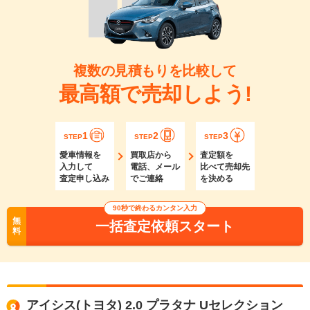
複数の見積もりを比較して
最高額で売却しよう!
1
2
3
STEP
STEP
STEP
愛車情報を
買取店から
査定額を
入力して
電話、メール
比べて売却先
査定申し込み
でご連絡
を決める
90秒で終わるカンタン入力
無
一括査定依頼スタート
料
アイシス(トヨタ) 2.0 プラタナ Uセレクション