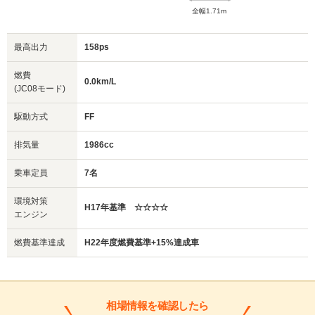
全幅1.71m
最高出力
158ps
燃費
0.0km/L
(JC08モード)
駆動方式
FF
排気量
1986cc
乗車定員
7名
環境対策
H17年基準 ☆☆☆☆
エンジン
燃費基準達成
H22年度燃費基準+15%達成車
相場情報を確認したら