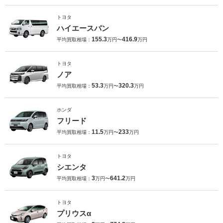
トヨタ
ハイエースバン
155.3
416.9
平均買取相場：
万円〜
万円
トヨタ
ノア
53.3
320.3
平均買取相場：
万円〜
万円
ホンダ
フリード
11.5
233
平均買取相場：
万円〜
万円
トヨタ
シエンタ
3
641.2
平均買取相場：
万円〜
万円
トヨタ
プリウスα