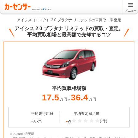
メニュー
アイシス（トヨタ） 2.0 プラタナ リミテッドの車買取・車査定
アイシス 2.0 プラタナ リミテッドの買取・査定。
平均買取相場と最高額で売却するコツ
平均買取相場額
17.5
36.4
万円～
万円
平均走行距離
平均査定満足度
-
-
(-件)
万km
点
※2026年7月更新