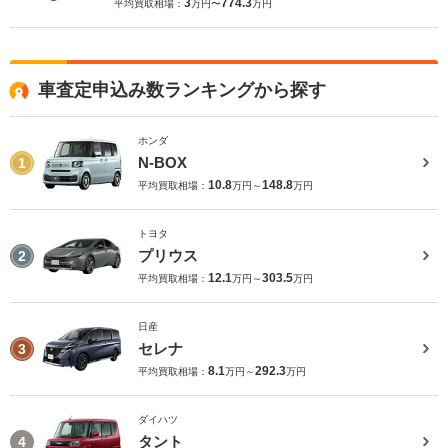
3
774.3
平均買取相場：
万円〜
万円
車査定申込み数ランキングから探す
ホンダ
N-BOX
1
10.8
148.8
平均買取相場：
万円～
万円
トヨタ
プリウス
2
12.1
303.5
平均買取相場：
万円～
万円
日産
セレナ
3
8.1
292.3
平均買取相場：
万円～
万円
ダイハツ
タント
4