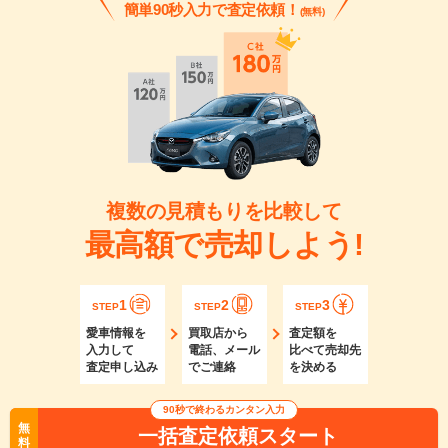
簡単90秒入力で査定依頼！
(無料)
複数の見積もりを比較して
最高額で売却しよう!
1
2
3
STEP
STEP
STEP
愛車情報を
買取店から
査定額を
入力して
電話、メール
比べて売却先
査定申し込み
でご連絡
を決める
90秒で終わるカンタン入力
無
一括査定依頼スタート
料