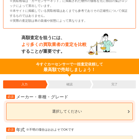
※買取相場は「カーセンサーネット」に掲載された物件の価格を元に独自の集計ロジ
ックによって算出しています。
※本サイトに掲載している買取相場はあくまでも参考でありその正確性について保証
するものではありません。
※実際の査定額は車の装備や状態によって異なります。
高額査定を狙うには、
より多くの買取業者の査定を比較
することが重要です。
今すぐカーセンサーで一括査定依頼して
最高額で売却しましょう！
入力
確認
完了
メーカー・車種・グレード
必須
選択してください
年式
必須
※不明の場合はおおよそでOKです