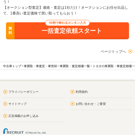
う！
【オークション型査定】連絡・査定は1社だけ！オークションにお任せ出品し
て、1番高い査定価格で買い取ってもらおう！
90秒で終わるカンタン入力
無
一括査定依頼スタート
料
ページトップへ
中古車トップ
車買取・車査定・車売却
車買取・査定相場一覧
トヨタの車買取・車査定相場一
プライバシーポリシー
利用規約
サイトマップ
お問い合わせ・ご要望
広告掲載のお申し込み