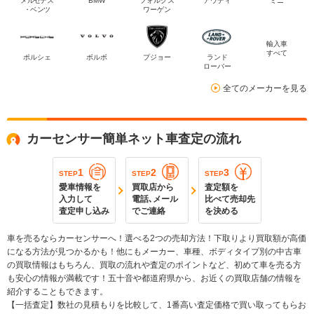
メルセデス
BMW
フォルクス
アウディ
ミニ
・ベンツ
ワーゲン
輸入車
すべて
ポルシェ
ボルボ
プジョー
ランド
ローバー
全てのメーカーを見る
カーセンサー簡単ネット車査定の流れ
1
2
3
STEP
STEP
STEP
愛車情報を
買取店から
査定額を
入力して
電話､メール
比べて売却先
査定申し込み
でご連絡
を決める
車を売るならカーセンサーへ！選べる2つの売却方法！下取りより買取額が高価
になる方法が見つかるかも！他にもメーカー、車種、ボディタイプ別の中古車
の買取情報はもちろん、買取の流れや査定のポイントなど、初めて車を売る方
も安心の情報が満載です！五十音や都道府県から、お近くの買取店舗の情報を
紹介することもできます。
【一括査定】数社の見積もりを比較して、1番高い査定価格で買い取ってもらお