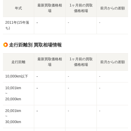
最新買取価格相
1ヶ月前の買取
年式
前月からの差額
場
価格相場
2011年(15年落
-
-
-
ち)
走行距離別 買取相場情報
最新買取価格相
1ヶ月前の買取
走行距離
前月からの差額
場
価格相場
10,000km以下
-
-
-
10,001km
-
-
-
~
20,000km
20,001km
-
-
-
~
30,000km