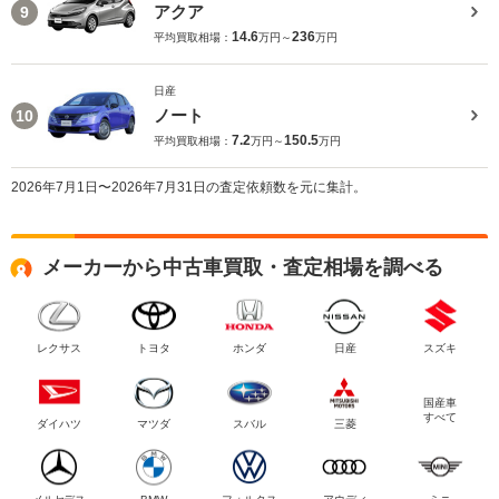
アクア
9
14.6
236
平均買取相場：
万円～
万円
日産
ノート
10
7.2
150.5
平均買取相場：
万円～
万円
2026年7月1日〜2026年7月31日の査定依頼数を元に集計。
メーカーから中古車買取・査定相場を調べる
レクサス
トヨタ
ホンダ
日産
スズキ
国産車
すべて
ダイハツ
マツダ
スバル
三菱