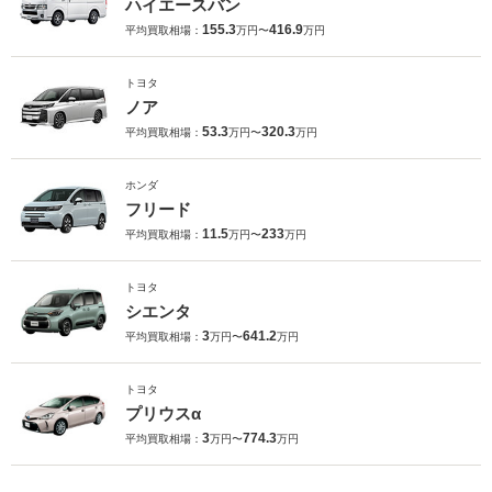
ハイエースバン
155.3
416.9
平均買取相場：
万円〜
万円
トヨタ
ノア
53.3
320.3
平均買取相場：
万円〜
万円
ホンダ
フリード
11.5
233
平均買取相場：
万円〜
万円
トヨタ
シエンタ
3
641.2
平均買取相場：
万円〜
万円
トヨタ
プリウスα
3
774.3
平均買取相場：
万円〜
万円