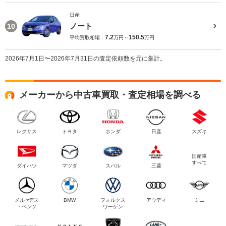
日産
ノート
10
7.2
150.5
平均買取相場：
万円～
万円
2026年7月1日〜2026年7月31日の査定依頼数を元に集計。
メーカーから中古車買取・査定相場を調べる
レクサス
トヨタ
ホンダ
日産
スズキ
国産車
すべて
ダイハツ
マツダ
スバル
三菱
メルセデス
BMW
フォルクス
アウディ
ミニ
・ベンツ
ワーゲン