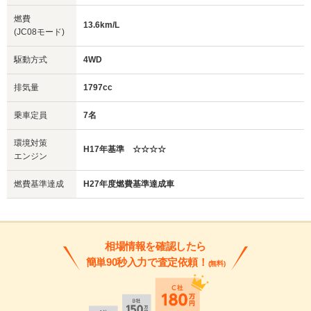
燃費
13.6km/L
(JC08モード)
駆動方式
4WD
排気量
1797cc
乗車定員
7名
環境対策
H17年基準 ☆☆☆☆
エンジン
燃費基準達成
H27年度燃費基準達成車
相場情報を確認したら
簡単90秒入力で査定依頼！
(無料)