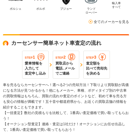
輸入車
すべて
ポルシェ
ボルボ
プジョー
ランド
ローバー
全てのメーカーを見る
カーセンサー簡単ネット車査定の流れ
1
2
3
STEP
STEP
STEP
愛車情報を
買取店から
査定額を
入力して
電話､メール
比べて売却先
査定申し込み
でご連絡
を決める
車を売るならカーセンサーへ！選べる2つの売却方法！下取りより買取額が高価
になる方法が見つかるかも！他にもメーカー、車種、ボディタイプ別の中古車
の買取情報はもちろん、買取の流れや査定のポイントなど、初めて車を売る方
も安心の情報が満載です！五十音や都道府県から、お近くの買取店舗の情報を
紹介することもできます。
【一括査定】数社の見積もりを比較して、1番高い査定価格で買い取ってもらお
う！
【オークション型査定】連絡・査定は1社だけ！オークションにお任せ出品し
て、1番高い査定価格で買い取ってもらおう！