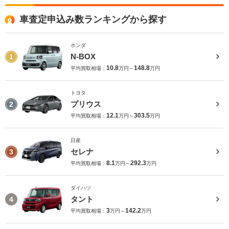
車査定申込み数ランキングから探す
ホンダ
N-BOX
1
10.8
148.8
平均買取相場：
万円～
万円
トヨタ
プリウス
2
12.1
303.5
平均買取相場：
万円～
万円
日産
セレナ
3
8.1
292.3
平均買取相場：
万円～
万円
ダイハツ
タント
4
3
142.2
平均買取相場：
万円～
万円