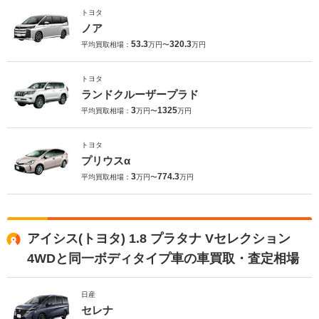
トヨタ
ノア
53.3
320.3
平均買取相場：
万円〜
万円
トヨタ
ランドクルーザープラド
3
1325
平均買取相場：
万円〜
万円
トヨタ
プリウスα
3
774.3
平均買取相場：
万円〜
万円
アイシス(トヨタ) 1.8 プラタナ Vセレクション
4WDと同一ボディタイプ車の車買取・査定相場
日産
セレナ