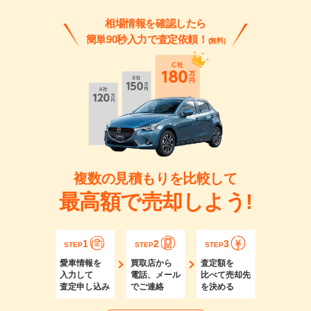
相場情報を確認したら
簡単90秒入力で査定依頼！
(無料)
複数の見積もりを比較して
最高額で売却しよう!
1
2
3
STEP
STEP
STEP
愛車情報を
買取店から
査定額を
入力して
電話、メール
比べて売却先
査定申し込み
でご連絡
を決める