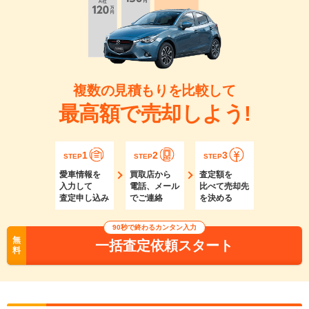
複数の見積もりを比較して
最高額で売却しよう!
1
2
3
STEP
STEP
STEP
愛車情報を
買取店から
査定額を
入力して
電話、メール
比べて売却先
査定申し込み
でご連絡
を決める
90秒で終わるカンタン入力
無
一括査定依頼スタート
料