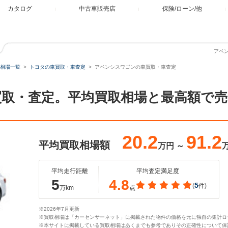
カタログ
中古車販売店
保険/ローン/他
アベ
相場一覧
トヨタの車買取・車査定
アベンシスワゴンの車買取・車査定
取・査定。平均買取相場と最高額で
20.2
91.2
平均買取相場額
万円
～
平均走行距離
平均査定満足度
5
4.8
5
(
件)
万km
点
※2026年7月更新
※買取相場は「カーセンサーネット」に掲載された物件の価格を元に独自の集計ロ
※本サイトに掲載している買取相場はあくまでも参考でありその正確性について保