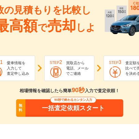
数の見積もりを比較し
最高額
売却
で
しよ
1
2
3
STEP
STEP
愛車情報を
買取店から
査定額
入力して
電話、メール
比べて
査定申し込み
でご連絡
を決め
90秒
相場情報を確認したら簡単
入力で査定依頼！
90秒で終わるカンタン入力
無
一括査定依頼スタート
料