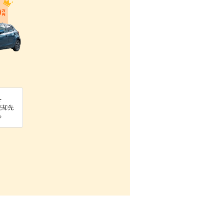
を
売却先
る