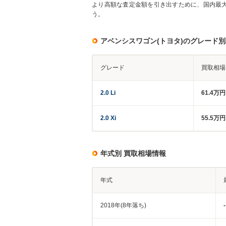
より高額な査定金額を引き出すために、国内最
う。
アベンシスワゴン(トヨタ)のグレード
グレード
買取相場
2.0 Li
61.4万
2.0 Xi
55.5万
年式別 買取相場情報
年式
2018年(8年落ち)
-