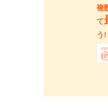
複
て
う!
STEP