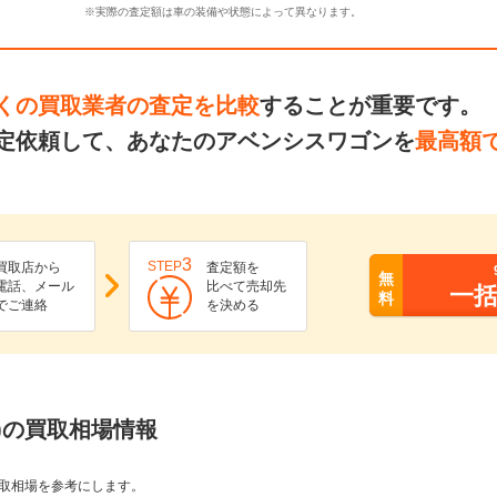
※実際の査定額は車の装備や状態によって異なります。
くの買取業者の査定を比較
することが重要です。
定依頼して、あなたのアベンシスワゴンを
最高額
3
STEP
買取店から
査定額を
無
電話、メール
比べて売却先
一
料
でご連絡
を決める
)の買取相場情報
取相場を参考にします。