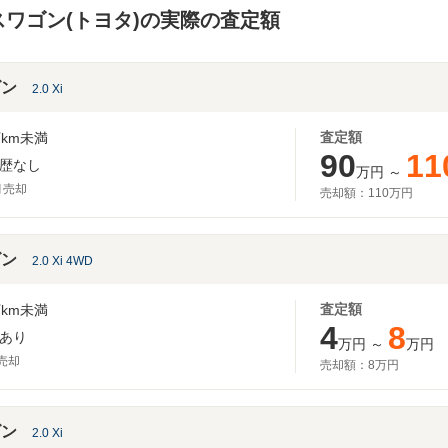
ワゴン(トヨタ)の実際の査定額
ゴン
2.0 Xi
査定額
km未満
90
11
歴なし
万円
～
月売却
売却額：
110万円
ゴン
2.0 Xi 4WD
査定額
km未満
4
8
あり
万円
～
万円
月売却
売却額：
8万円
ゴン
2.0 Xi