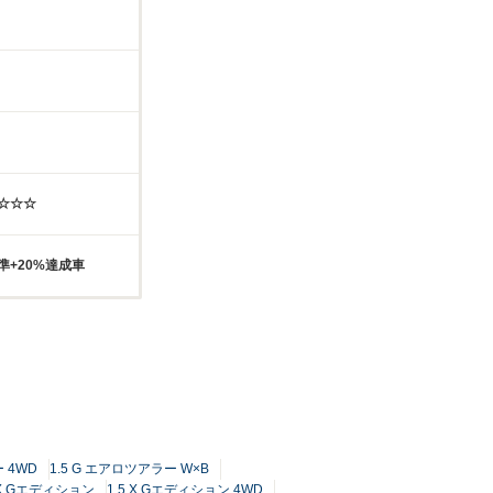
☆☆☆☆
準+20%達成車
 4WD
1.5 G エアロツアラー W×B
 X Gエディション
1.5 X Gエディション 4WD