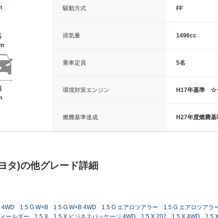
m
駆動方式
FF
排気量
1496cc
高
8m
乗車定員
5名
幅
環境対策エンジン
H17年基準 
m
燃費基準達成
H27年度燃費基
ヨタ)の他グレード詳細
G 4WD
1.5 G W×B
1.5 G W×B 4WD
1.5 G エアロツアラー
1.5 G エアロツアラー
スフィールダー
1.5 X
1.5 X ビジネスパッケージ 4WD
1.5 X 202
1.5 X 4WD
1.5