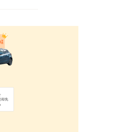
を
売却先
る