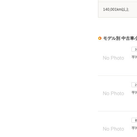
140,001km以上
モデル別 中古車
平
平
平