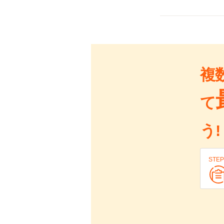
複
て
う!
STEP