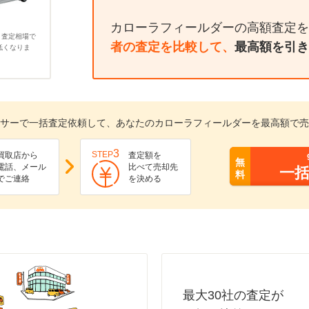
カローラフィールダーの高額査定を
、査定相場で
者の査定を比較して、
最高額を引き
低くなりま
サーで一括査定依頼して、あなたのカローラフィールダーを最高額で売
3
STEP
買取店から
査定額を
無
電話、メール
比べて売却先
一
料
でご連絡
を決める
最大30社の査定が