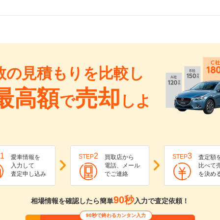
数の見積もりを比較し
最高額
売却
で
しよ
1
2
3
STEP
STEP
愛車情報を
買取店から
査定額
入力して
電話、メール
比べて
査定申し込み
でご連絡
を決め
90秒
相場情報を確認したら簡単
入力で査定依頼！
90秒で終わるカンタン入力