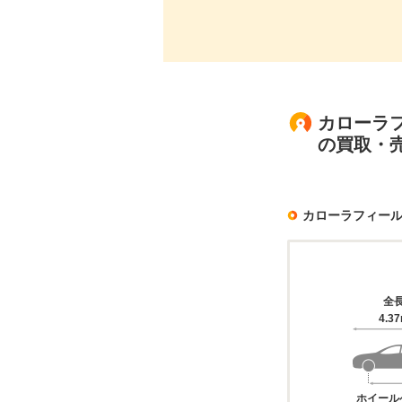
カローラフ
の買取・
カローラフィー
全
4.3
ホイール