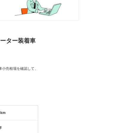
トヒーター装着車
車小売相場を確認して、
3km
年