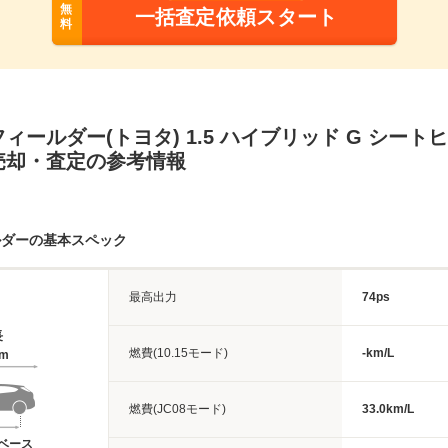
無
一括査定依頼スタート
料
ィールダー(トヨタ) 1.5 ハイブリッド G シー
売却・査定の参考情報
ルダーの基本スペック
最高出力
74ps
長
燃費(10.15モード)
-km/L
7m
燃費(JC08モード)
33.0km/L
ベース