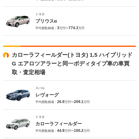
トヨタ
プリウスα
3
774.3
平均買取相場：
万円〜
万円
カローラフィールダー(トヨタ) 1.5 ハイブリッド
G エアロツアラーと同一ボディタイプ車の車買
取・査定相場
スバル
レヴォーグ
26.9
209.1
平均買取相場：
万円〜
万円
トヨタ
カローラフィールダー
44.9
100.2
平均買取相場：
万円〜
万円