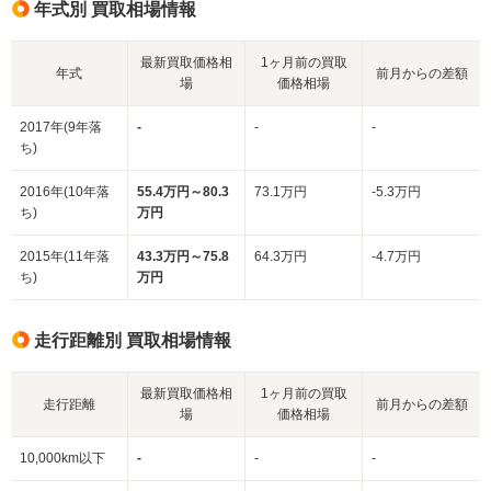
年式別 買取相場情報
最新買取価格相
1ヶ月前の買取
年式
前月からの差額
場
価格相場
2017年(9年落
-
-
-
ち)
2016年(10年落
55.4万円～80.3
73.1万円
-5.3万円
ち)
万円
2015年(11年落
43.3万円～75.8
64.3万円
-4.7万円
ち)
万円
走行距離別 買取相場情報
最新買取価格相
1ヶ月前の買取
走行距離
前月からの差額
場
価格相場
10,000km以下
-
-
-