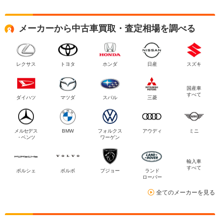
メーカーから中古車買取・査定相場を調べる
レクサス
トヨタ
ホンダ
日産
スズキ
国産車
すべて
ダイハツ
マツダ
スバル
三菱
メルセデス
BMW
フォルクス
アウディ
ミニ
・ベンツ
ワーゲン
輸入車
すべて
ポルシェ
ボルボ
プジョー
ランド
ローバー
全てのメーカーを見る