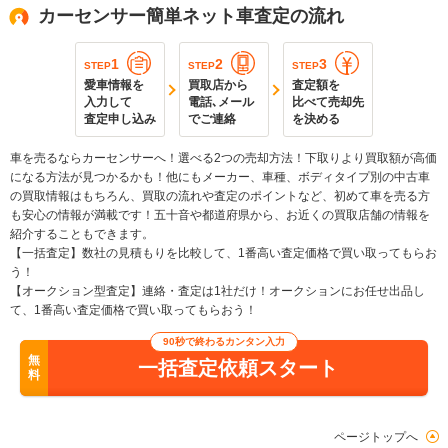
カーセンサー簡単ネット車査定の流れ
1
2
3
STEP
STEP
STEP
愛車情報を
買取店から
査定額を
入力して
電話､メール
比べて売却先
査定申し込み
でご連絡
を決める
車を売るならカーセンサーへ！選べる2つの売却方法！下取りより買取額が高価
になる方法が見つかるかも！他にもメーカー、車種、ボディタイプ別の中古車
の買取情報はもちろん、買取の流れや査定のポイントなど、初めて車を売る方
も安心の情報が満載です！五十音や都道府県から、お近くの買取店舗の情報を
紹介することもできます。
【一括査定】数社の見積もりを比較して、1番高い査定価格で買い取ってもらお
う！
【オークション型査定】連絡・査定は1社だけ！オークションにお任せ出品し
て、1番高い査定価格で買い取ってもらおう！
90秒で終わるカンタン入力
無
一括査定依頼スタート
料
ページトップへ