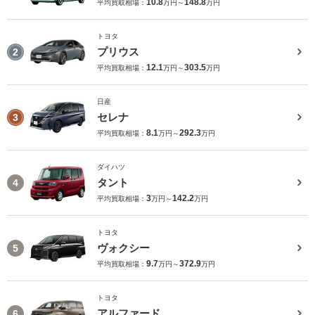
10.8
148.8
平均買取相場：
万円～
万円
トヨタ
プリウス
2
12.1
303.5
平均買取相場：
万円～
万円
日産
セレナ
3
8.1
292.3
平均買取相場：
万円～
万円
ダイハツ
タント
4
3
142.2
平均買取相場：
万円～
万円
トヨタ
ヴォクシー
5
9.7
372.9
平均買取相場：
万円～
万円
トヨタ
アルファード
6