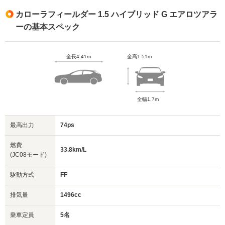
カローラフィールダー 1.5 ハイブリッド G エアロツアラ
ーの基本スペック
全長4.41m
全高1.51m
全幅1.7m
最高出力
74ps
燃費
33.8km/L
(JC08モード)
駆動方式
FF
排気量
1496cc
乗車定員
5名