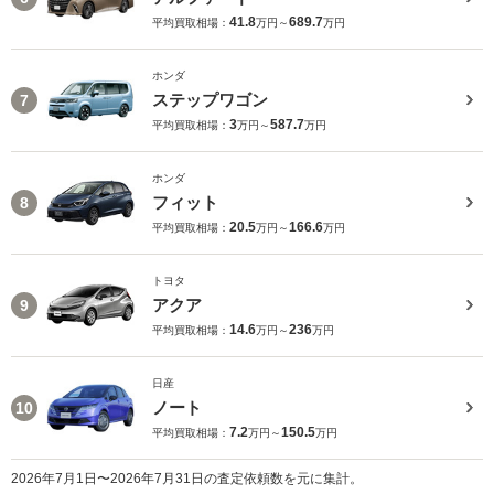
41.8
689.7
平均買取相場：
万円～
万円
ホンダ
ステップワゴン
7
3
587.7
平均買取相場：
万円～
万円
ホンダ
フィット
8
20.5
166.6
平均買取相場：
万円～
万円
トヨタ
アクア
9
14.6
236
平均買取相場：
万円～
万円
日産
ノート
10
7.2
150.5
平均買取相場：
万円～
万円
2026年7月1日〜2026年7月31日の査定依頼数を元に集計。