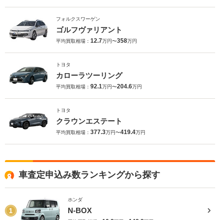
フォルクスワーゲン
ゴルフヴァリアント
12.7
358
平均買取相場：
万円〜
万円
トヨタ
カローラツーリング
92.1
204.6
平均買取相場：
万円〜
万円
トヨタ
クラウンエステート
377.3
419.4
平均買取相場：
万円〜
万円
車査定申込み数ランキングから探す
ホンダ
N-BOX
1