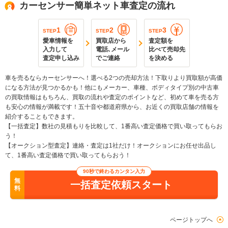
カーセンサー簡単ネット車査定の流れ
1
2
3
STEP
STEP
STEP
愛車情報を
買取店から
査定額を
入力して
電話､メール
比べて売却先
査定申し込み
でご連絡
を決める
車を売るならカーセンサーへ！選べる2つの売却方法！下取りより買取額が高価
になる方法が見つかるかも！他にもメーカー、車種、ボディタイプ別の中古車
の買取情報はもちろん、買取の流れや査定のポイントなど、初めて車を売る方
も安心の情報が満載です！五十音や都道府県から、お近くの買取店舗の情報を
紹介することもできます。
【一括査定】数社の見積もりを比較して、1番高い査定価格で買い取ってもらお
う！
【オークション型査定】連絡・査定は1社だけ！オークションにお任せ出品し
て、1番高い査定価格で買い取ってもらおう！
90秒で終わるカンタン入力
無
一括査定依頼スタート
料
ページトップへ