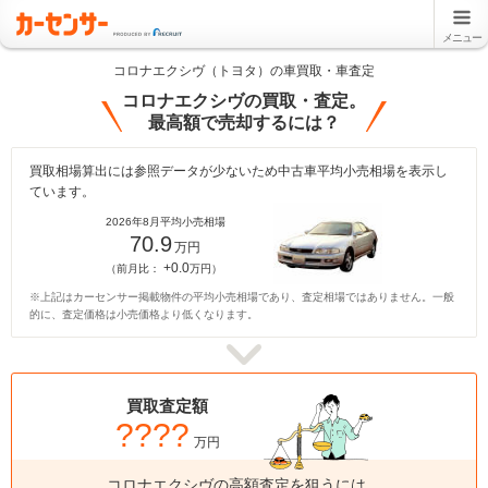
メニュー
コロナエクシヴ（トヨタ）の車買取・車査定
コロナエクシヴの買取・査定。
最高額で売却するには？
買取相場算出には参照データが少ないため中古車平均小売相場を表示し
ています。
2026年8月平均小売相場
70.9
万円
+0.0
（前月比：
万円）
※上記はカーセンサー掲載物件の平均小売相場であり、査定相場ではありません。一般
的に、査定価格は小売価格より低くなります。
買取査定額
????
万円
コロナエクシヴの高額査定を狙うには、