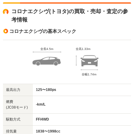
コロナエクシヴ(トヨタ)の買取・売却・査定の参
考情報
コロナエクシヴの基本スペック
全長4.5m
全高1.33m
全幅1.74m
最高出力
125〜180ps
燃費
-km/L
(JC08モード)
駆動方式
FF/4WD
排気量
1838〜1998cc