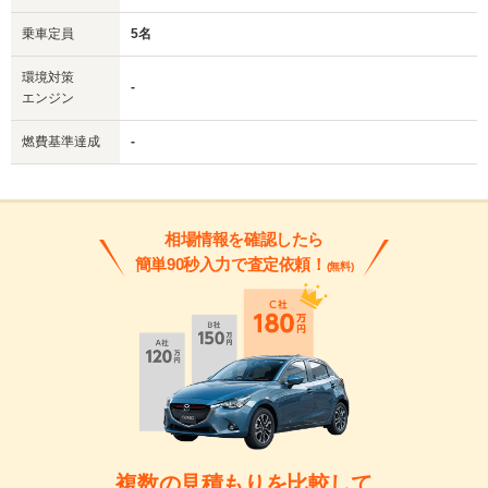
乗車定員
5名
環境対策
-
エンジン
燃費基準達成
-
相場情報を確認したら
簡単90秒入力で査定依頼！
(無料)
複数の見積もりを比較して