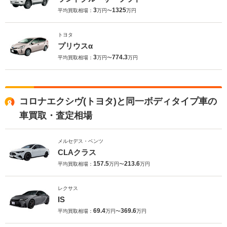
3
1325
平均買取相場：
万円〜
万円
トヨタ
プリウスα
3
774.3
平均買取相場：
万円〜
万円
コロナエクシヴ(トヨタ)と同一ボディタイプ車の
車買取・査定相場
メルセデス・ベンツ
CLAクラス
157.5
213.6
平均買取相場：
万円〜
万円
レクサス
IS
69.4
369.6
平均買取相場：
万円〜
万円