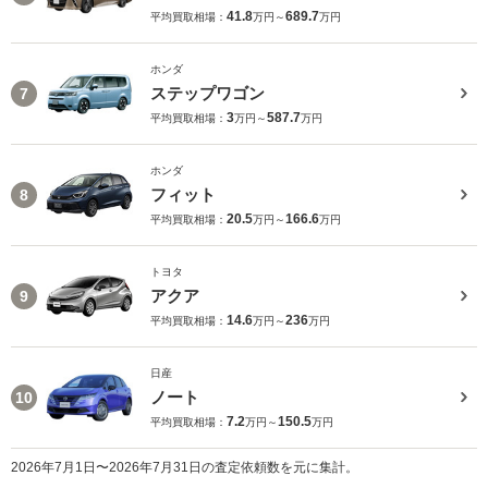
41.8
689.7
平均買取相場：
万円～
万円
ホンダ
ステップワゴン
7
3
587.7
平均買取相場：
万円～
万円
ホンダ
フィット
8
20.5
166.6
平均買取相場：
万円～
万円
トヨタ
アクア
9
14.6
236
平均買取相場：
万円～
万円
日産
ノート
10
7.2
150.5
平均買取相場：
万円～
万円
2026年7月1日〜2026年7月31日の査定依頼数を元に集計。