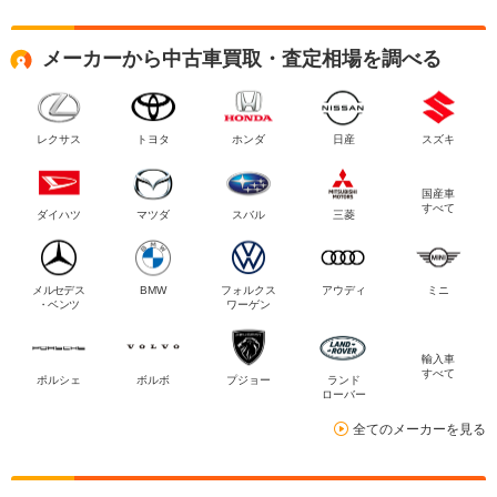
メーカーから中古車買取・査定相場を調べる
レクサス
トヨタ
ホンダ
日産
スズキ
国産車
すべて
ダイハツ
マツダ
スバル
三菱
メルセデス
BMW
フォルクス
アウディ
ミニ
・ベンツ
ワーゲン
輸入車
すべて
ポルシェ
ボルボ
プジョー
ランド
ローバー
全てのメーカーを見る