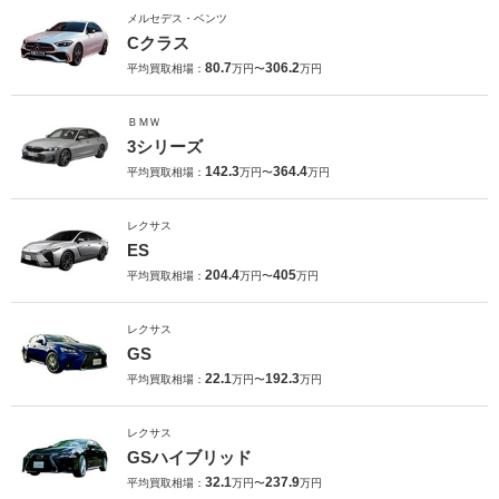
メルセデス・ベンツ
Cクラス
80.7
306.2
平均買取相場：
万円〜
万円
ＢＭＷ
3シリーズ
142.3
364.4
平均買取相場：
万円〜
万円
レクサス
ES
204.4
405
平均買取相場：
万円〜
万円
レクサス
GS
22.1
192.3
平均買取相場：
万円〜
万円
レクサス
GSハイブリッド
32.1
237.9
平均買取相場：
万円〜
万円