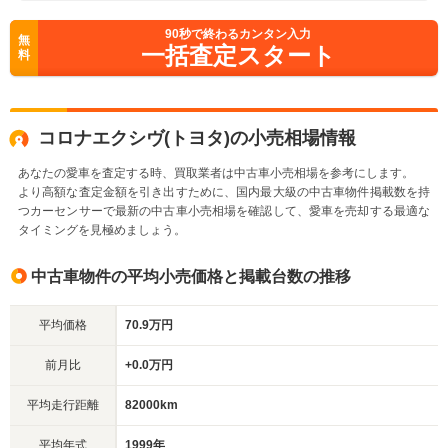
90
秒で終わるカンタン入力
無
一括査定スタート
料
コロナエクシヴ(トヨタ)の小売相場情報
あなたの愛車を査定する時、買取業者は中古車小売相場を参考にします。
より高額な査定金額を引き出すために、国内最大級の中古車物件掲載数を持
つカーセンサーで最新の中古車小売相場を確認して、愛車を売却する最適な
タイミングを見極めましょう。
中古車物件の平均小売価格と掲載台数の推移
平均価格
70.9万円
前月比
+0.0万円
平均走行距離
82000km
平均年式
1999年