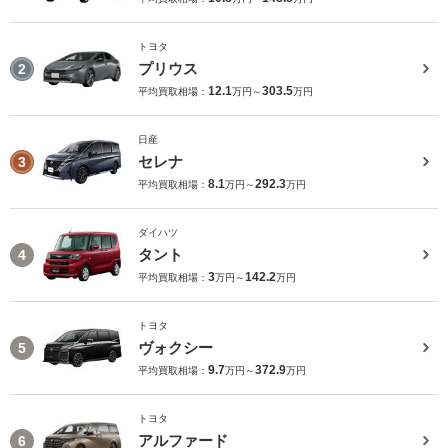
トヨタ
プリウス
2
12.1
303.5
平均買取相場：
万円～
万円
日産
セレナ
3
8.1
292.3
平均買取相場：
万円～
万円
ダイハツ
タント
4
3
142.2
平均買取相場：
万円～
万円
トヨタ
ヴォクシー
5
9.7
372.9
平均買取相場：
万円～
万円
トヨタ
アルファード
6