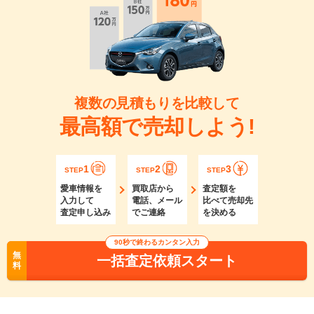
複数の見積もりを比較して
最高額で売却しよう!
1
2
3
STEP
STEP
STEP
愛車情報を
買取店から
査定額を
入力して
電話、メール
比べて売却先
査定申し込み
でご連絡
を決める
90秒で終わるカンタン入力
無
一括査定依頼スタート
料