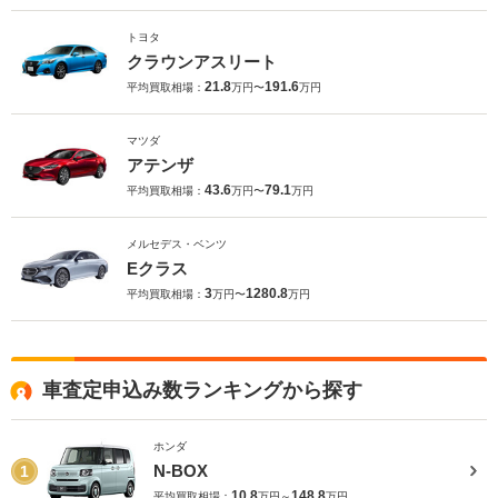
トヨタ
クラウンアスリート
21.8
191.6
平均買取相場：
万円〜
万円
マツダ
アテンザ
43.6
79.1
平均買取相場：
万円〜
万円
メルセデス・ベンツ
Eクラス
3
1280.8
平均買取相場：
万円〜
万円
車査定申込み数ランキングから探す
ホンダ
N-BOX
1
10.8
148.8
平均買取相場：
万円～
万円