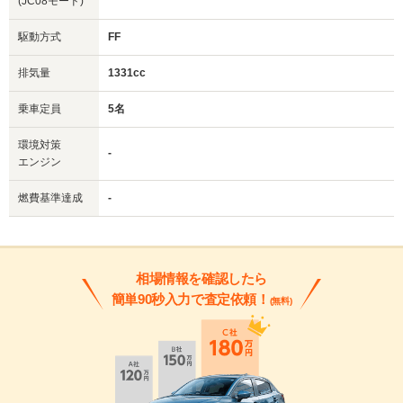
(JC08モード)
駆動方式
FF
排気量
1331cc
乗車定員
5名
環境対策
-
エンジン
燃費基準達成
-
相場情報を確認したら
簡単90秒入力で査定依頼！
(無料)