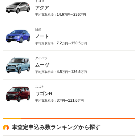
トヨタ
アクア
14.6
236
平均買取相場：
万円〜
万円
日産
ノート
7.2
150.5
平均買取相場：
万円〜
万円
ダイハツ
ムーヴ
4.5
136.6
平均買取相場：
万円〜
万円
スズキ
ワゴンR
3
121.6
平均買取相場：
万円〜
万円
車査定申込み数ランキングから探す