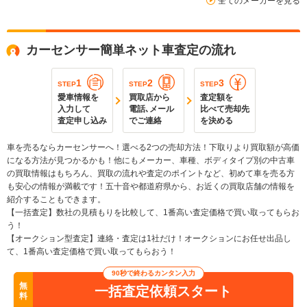
全てのメーカーを見る
カーセンサー簡単ネット車査定の流れ
1
2
3
STEP
STEP
STEP
愛車情報を
買取店から
査定額を
入力して
電話､メール
比べて売却先
査定申し込み
でご連絡
を決める
車を売るならカーセンサーへ！選べる2つの売却方法！下取りより買取額が高価
になる方法が見つかるかも！他にもメーカー、車種、ボディタイプ別の中古車
の買取情報はもちろん、買取の流れや査定のポイントなど、初めて車を売る方
も安心の情報が満載です！五十音や都道府県から、お近くの買取店舗の情報を
紹介することもできます。
【一括査定】数社の見積もりを比較して、1番高い査定価格で買い取ってもらお
う！
【オークション型査定】連絡・査定は1社だけ！オークションにお任せ出品し
て、1番高い査定価格で買い取ってもらおう！
90秒で終わるカンタン入力
無
一括査定依頼スタート
料