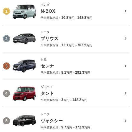
ホンダ
N-BOX
1
10.8
148.8
平均買取相場：
万円～
万円
トヨタ
プリウス
2
12.1
303.5
平均買取相場：
万円～
万円
日産
セレナ
3
8.1
292.3
平均買取相場：
万円～
万円
ダイハツ
タント
4
3
142.2
平均買取相場：
万円～
万円
トヨタ
ヴォクシー
5
9.7
372.9
平均買取相場：
万円～
万円