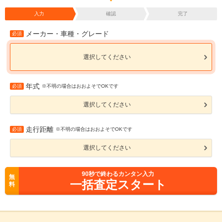
入力
確認
完了
メーカー・車種・グレード
必須
選択してください
年式
必須
※不明の場合はおおよそでOKです
選択してください
走行距離
必須
※不明の場合はおおよそでOKです
選択してください
90
秒で終わるカンタン入力
無
一括査定スタート
料