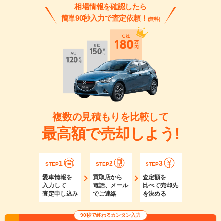
相場情報を確認したら
簡単90秒入力で査定依頼！
(無料)
複数の見積もりを比較して
最高額で売却しよう!
1
2
3
STEP
STEP
STEP
愛車情報を
買取店から
査定額を
入力して
電話、メール
比べて売却先
査定申し込み
でご連絡
を決める
90秒で終わるカンタン入力