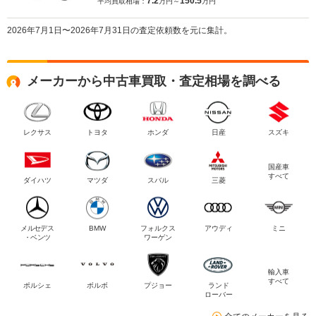
7.2
150.5
平均買取相場：
万円～
万円
2026年7月1日〜2026年7月31日の査定依頼数を元に集計。
メーカーから中古車買取・査定相場を調べる
レクサス
トヨタ
ホンダ
日産
スズキ
国産車
すべて
ダイハツ
マツダ
スバル
三菱
メルセデス
BMW
フォルクス
アウディ
ミニ
・ベンツ
ワーゲン
輸入車
すべて
ポルシェ
ボルボ
プジョー
ランド
ローバー