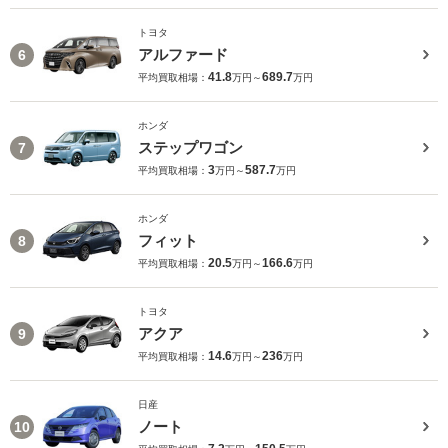
トヨタ
アルファード
6
41.8
689.7
平均買取相場：
万円～
万円
ホンダ
ステップワゴン
7
3
587.7
平均買取相場：
万円～
万円
ホンダ
フィット
8
20.5
166.6
平均買取相場：
万円～
万円
トヨタ
アクア
9
14.6
236
平均買取相場：
万円～
万円
日産
ノート
10