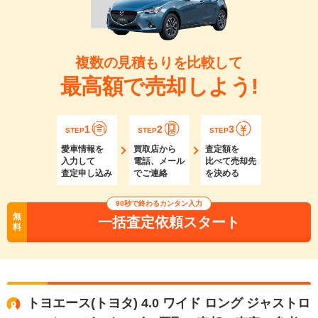
複数の見積もりを比較して
最高額で売却しよう!
1
2
3
STEP
STEP
STEP
愛車情報を
買取店から
査定額を
入力して
電話、メール
比べて売却先
査定申し込み
でご連絡
を決める
90秒で終わるカンタン入力
無
一括査定依頼スタート
料
トヨエース(トヨタ) 4.0 ワイド ロング ジャストロ