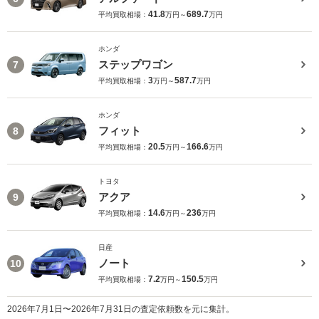
41.8
689.7
平均買取相場：
万円～
万円
ホンダ
ステップワゴン
7
3
587.7
平均買取相場：
万円～
万円
ホンダ
フィット
8
20.5
166.6
平均買取相場：
万円～
万円
トヨタ
アクア
9
14.6
236
平均買取相場：
万円～
万円
日産
ノート
10
7.2
150.5
平均買取相場：
万円～
万円
2026年7月1日〜2026年7月31日の査定依頼数を元に集計。