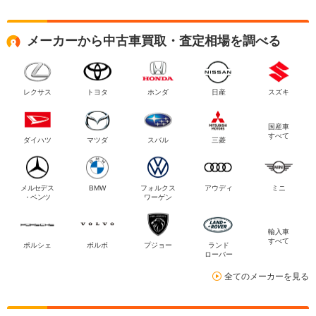
メーカーから中古車買取・査定相場を調べる
レクサス
トヨタ
ホンダ
日産
スズキ
国産車
すべて
ダイハツ
マツダ
スバル
三菱
メルセデス
BMW
フォルクス
アウディ
ミニ
・ベンツ
ワーゲン
輸入車
すべて
ポルシェ
ボルボ
プジョー
ランド
ローバー
全てのメーカーを見る