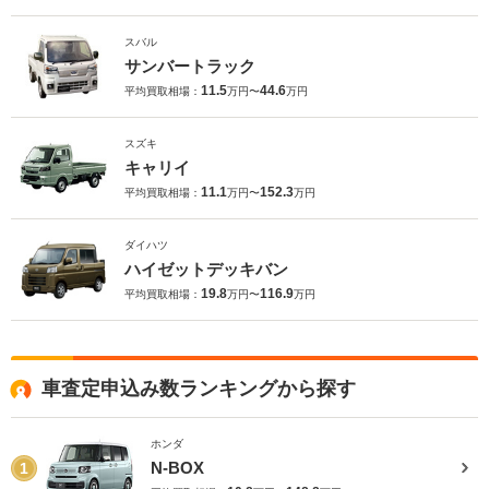
スバル
サンバートラック
11.5
44.6
平均買取相場：
万円〜
万円
スズキ
キャリイ
11.1
152.3
平均買取相場：
万円〜
万円
ダイハツ
ハイゼットデッキバン
19.8
116.9
平均買取相場：
万円〜
万円
車査定申込み数ランキングから探す
ホンダ
N-BOX
1