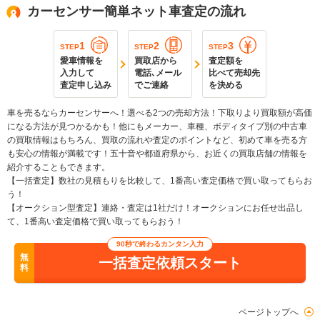
カーセンサー簡単ネット車査定の流れ
1
2
3
STEP
STEP
STEP
愛車情報を
買取店から
査定額を
入力して
電話､メール
比べて売却先
査定申し込み
でご連絡
を決める
車を売るならカーセンサーへ！選べる2つの売却方法！下取りより買取額が高価
になる方法が見つかるかも！他にもメーカー、車種、ボディタイプ別の中古車
の買取情報はもちろん、買取の流れや査定のポイントなど、初めて車を売る方
も安心の情報が満載です！五十音や都道府県から、お近くの買取店舗の情報を
紹介することもできます。
【一括査定】数社の見積もりを比較して、1番高い査定価格で買い取ってもらお
う！
【オークション型査定】連絡・査定は1社だけ！オークションにお任せ出品し
て、1番高い査定価格で買い取ってもらおう！
90秒で終わるカンタン入力
無
一括査定依頼スタート
料
ページトップへ