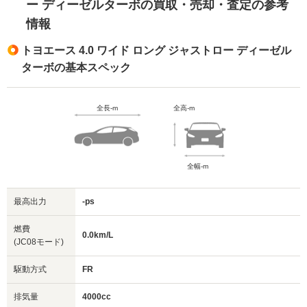
ー ディーゼルターボの買取・売却・査定の参考
情報
トヨエース 4.0 ワイド ロング ジャストロー ディーゼル
ターボの基本スペック
全長-m
全高-m
全幅-m
最高出力
-ps
燃費
0.0km/L
(JC08モード)
駆動方式
FR
排気量
4000cc