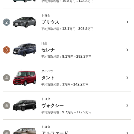
10.8
148.8
平均買取相場：
万円～
万円
トヨタ
プリウス
2
12.1
303.5
平均買取相場：
万円～
万円
日産
セレナ
3
8.1
292.3
平均買取相場：
万円～
万円
ダイハツ
タント
4
3
142.2
平均買取相場：
万円～
万円
トヨタ
ヴォクシー
5
9.7
372.9
平均買取相場：
万円～
万円
トヨタ
アルファード
6