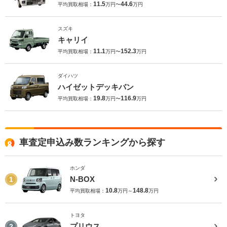
11.5
44.6
平均買取相場：
万円〜
万円
スズキ
キャリイ
11.1
152.3
平均買取相場：
万円〜
万円
ダイハツ
ハイゼットデッキバン
19.8
116.9
平均買取相場：
万円〜
万円
車査定申込み数ランキングから探す
ホンダ
N-BOX
1
10.8
148.8
平均買取相場：
万円～
万円
トヨタ
プリウス
2