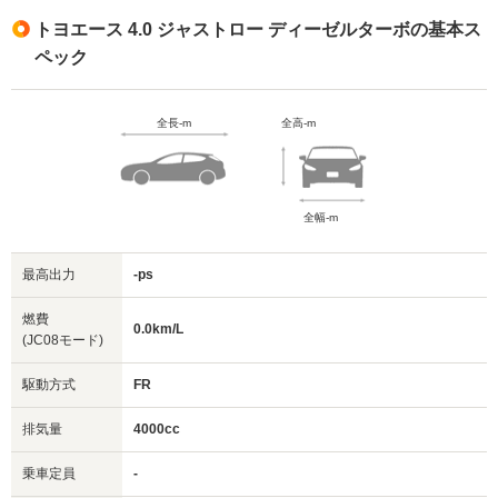
トヨエース 4.0 ジャストロー ディーゼルターボの基本ス
ペック
全長-m
全高-m
全幅-m
最高出力
-ps
燃費
0.0km/L
(JC08モード)
駆動方式
FR
排気量
4000cc
乗車定員
-