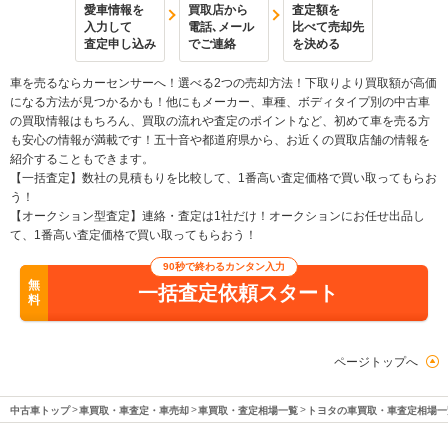
愛車情報を
買取店から
査定額を
入力して
電話､メール
比べて売却先
査定申し込み
でご連絡
を決める
車を売るならカーセンサーへ！選べる2つの売却方法！下取りより買取額が高価
になる方法が見つかるかも！他にもメーカー、車種、ボディタイプ別の中古車
の買取情報はもちろん、買取の流れや査定のポイントなど、初めて車を売る方
も安心の情報が満載です！五十音や都道府県から、お近くの買取店舗の情報を
紹介することもできます。
【一括査定】数社の見積もりを比較して、1番高い査定価格で買い取ってもらお
う！
【オークション型査定】連絡・査定は1社だけ！オークションにお任せ出品し
て、1番高い査定価格で買い取ってもらおう！
90秒で終わるカンタン入力
無
一括査定依頼スタート
料
ページトップへ
中古車トップ
車買取・車査定・車売却
車買取・査定相場一覧
トヨタの車買取・車査定相場一