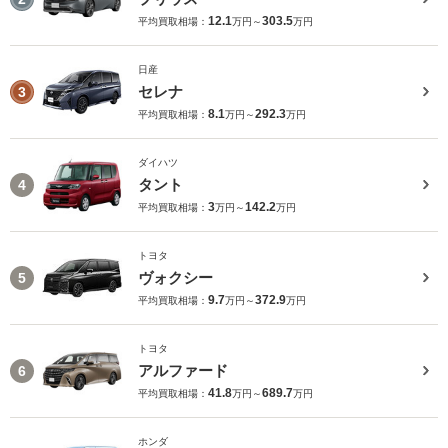
12.1
303.5
平均買取相場：
万円～
万円
日産
セレナ
3
8.1
292.3
平均買取相場：
万円～
万円
ダイハツ
タント
4
3
142.2
平均買取相場：
万円～
万円
トヨタ
ヴォクシー
5
9.7
372.9
平均買取相場：
万円～
万円
トヨタ
アルファード
6
41.8
689.7
平均買取相場：
万円～
万円
ホンダ