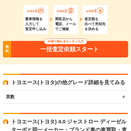
1
2
3
STEP
STEP
STEP
愛車情報を
買取店から
査定額を
入力して
電話、メール
比べて売却先
査定申し込み
でご連絡
を決める
90秒で終わるカンタン入力
無
一括査定依頼スタート
料
トヨエース(トヨタ)の他グレード詳細を見てみる
英数
トヨエース(トヨタ) 4.0 ジャストロー ディーゼル
ターボと同一メーカー・ブランド車の車買取・査