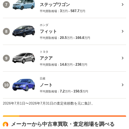
ステップワゴン
7
3
587.7
平均買取相場：
万円～
万円
ホンダ
フィット
8
20.5
166.6
平均買取相場：
万円～
万円
トヨタ
アクア
9
14.6
236
平均買取相場：
万円～
万円
日産
ノート
10
7.2
150.5
平均買取相場：
万円～
万円
2026年7月1日〜2026年7月31日の査定依頼数を元に集計。
メーカーから中古車買取・査定相場を調べる