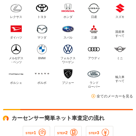
レクサス
トヨタ
ホンダ
日産
スズキ
国産車
すべて
ダイハツ
マツダ
スバル
三菱
メルセデス
BMW
フォルクス
アウディ
ミニ
・ベンツ
ワーゲン
輸入車
すべて
ポルシェ
ボルボ
プジョー
ランド
ローバー
全てのメーカーを見る
カーセンサー簡単ネット車査定の流れ
1
2
3
STEP
STEP
STEP