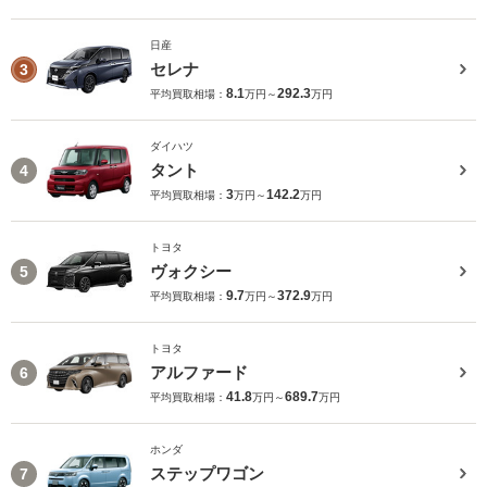
日産
セレナ
3
8.1
292.3
平均買取相場：
万円～
万円
ダイハツ
タント
4
3
142.2
平均買取相場：
万円～
万円
トヨタ
ヴォクシー
5
9.7
372.9
平均買取相場：
万円～
万円
トヨタ
アルファード
6
41.8
689.7
平均買取相場：
万円～
万円
ホンダ
ステップワゴン
7