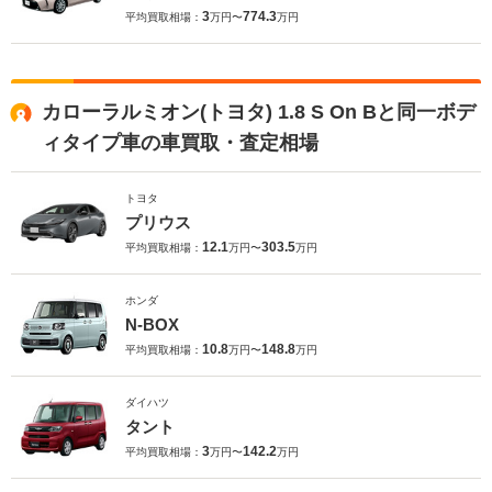
3
774.3
平均買取相場：
万円〜
万円
カローラルミオン(トヨタ) 1.8 S On Bと同一ボデ
ィタイプ車の車買取・査定相場
トヨタ
プリウス
12.1
303.5
平均買取相場：
万円〜
万円
ホンダ
N-BOX
10.8
148.8
平均買取相場：
万円〜
万円
ダイハツ
タント
3
142.2
平均買取相場：
万円〜
万円