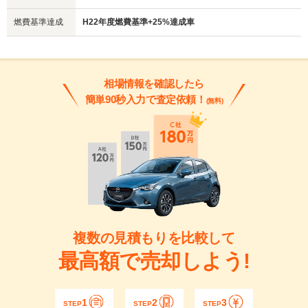
燃費基準達成
H22年度燃費基準+25%達成車
相場情報を確認したら
簡単90秒入力で査定依頼！
(無料)
複数の見積もりを比較して
最高額で売却しよう!
1
2
3
STEP
STEP
STEP