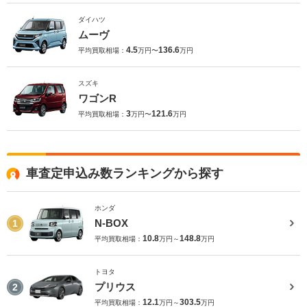
ダイハツ
ムーヴ
4.5
136.6
平均買取相場：
万円〜
万円
スズキ
ワゴンR
3
121.6
平均買取相場：
万円〜
万円
車査定申込み数ランキングから探す
ホンダ
N-BOX
1
10.8
148.8
平均買取相場：
万円～
万円
トヨタ
プリウス
2
12.1
303.5
平均買取相場：
万円～
万円