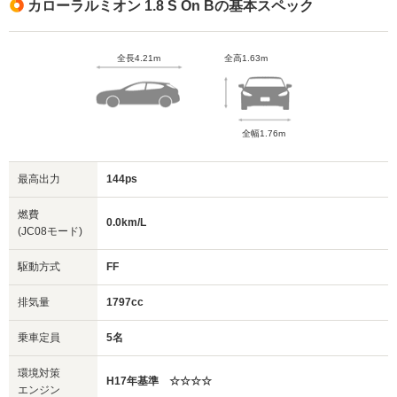
カローラルミオン 1.8 S On Bの基本スペック
全長4.21m
全高1.63m
全幅1.76m
最高出力
144ps
燃費
0.0km/L
(JC08モード)
駆動方式
FF
排気量
1797cc
乗車定員
5名
環境対策
H17年基準 ☆☆☆☆
エンジン