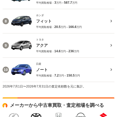
3
587.7
平均買取相場：
万円～
万円
ホンダ
フィット
8
20.5
166.6
平均買取相場：
万円～
万円
トヨタ
アクア
9
14.6
236
平均買取相場：
万円～
万円
日産
ノート
10
7.2
150.5
平均買取相場：
万円～
万円
2026年7月1日〜2026年7月31日の査定依頼数を元に集計。
メーカーから中古車買取・査定相場を調べる