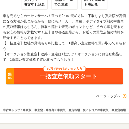
査定申し込み
でご連絡
を決める
車を売るならカーセンサーへ！選べる2つの売却方法！下取りより買取額が高価
になる方法が見つかるかも！他にもメーカー、車種、ボディタイプ別の中古車
の買取情報はもちろん、買取の流れや査定のポイントなど、初めて車を売る方
も安心の情報が満載です！五十音や都道府県から、お近くの買取店舗の情報を
紹介することもできます。
【一括査定】数社の見積もりを比較して、1番高い査定価格で買い取ってもらお
う！
【オークション型査定】連絡・査定は1社だけ！オークションにお任せ出品し
て、1番高い査定価格で買い取ってもらおう！
90秒で終わるカンタン入力
無
一括査定依頼スタート
料
ページトップへ
中古車トップ
車買取・車査定・車売却
車買取・査定相場一覧
トヨタの車買取・車査定相場一