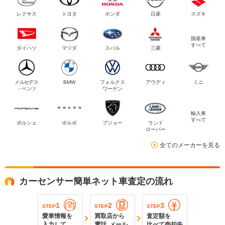
レクサス
トヨタ
ホンダ
日産
スズキ
国産車
すべて
ダイハツ
マツダ
スバル
三菱
メルセデス
BMW
フォルクス
アウディ
ミニ
・ベンツ
ワーゲン
輸入車
すべて
ポルシェ
ボルボ
プジョー
ランド
ローバー
全てのメーカーを見る
カーセンサー簡単ネット車査定の流れ
1
2
3
STEP
STEP
STEP
愛車情報を
買取店から
査定額を
入力して
電話､メール
比べて売却先