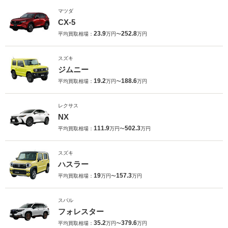
マツダ
CX-5
23.9
252.8
平均買取相場：
万円〜
万円
スズキ
ジムニー
19.2
188.6
平均買取相場：
万円〜
万円
レクサス
NX
111.9
502.3
平均買取相場：
万円〜
万円
スズキ
ハスラー
19
157.3
平均買取相場：
万円〜
万円
スバル
フォレスター
35.2
379.6
平均買取相場：
万円〜
万円