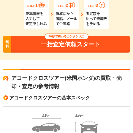
1
2
3
STEP
STEP
STEP
愛車情報を
買取店から
査定額を
入力して
電話、メール
比べて売却先
査定申し込み
でご連絡
を決める
90秒で終わるカンタン入力
無
一括査定依頼スタート
料
アコードクロスツアー(米国ホンダ)の買取・売
却・査定の参考情報
アコードクロスツアーの基本スペック
全長-m
全高-m