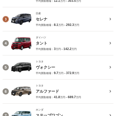
12.1
303.5
平均買取相場：
万円～
万円
日産
セレナ
3
8.1
292.3
平均買取相場：
万円～
万円
ダイハツ
タント
4
3
142.2
平均買取相場：
万円～
万円
トヨタ
ヴォクシー
5
9.7
372.9
平均買取相場：
万円～
万円
トヨタ
アルファード
6
41.8
689.7
平均買取相場：
万円～
万円
ホンダ
ステップワゴン
7