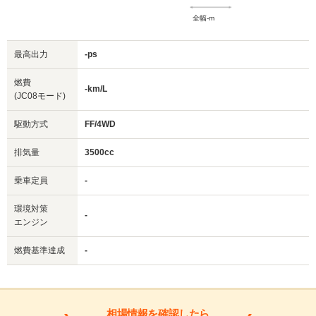
全幅-m
最高出力
-ps
燃費
-km/L
(JC08モード)
駆動方式
FF/4WD
排気量
3500cc
乗車定員
-
環境対策
-
エンジン
燃費基準達成
-
相場情報を確認したら