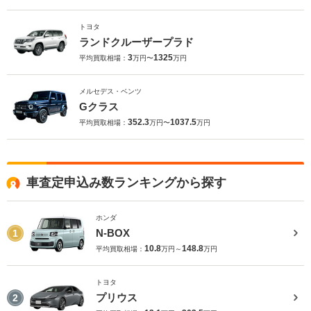
トヨタ
ランドクルーザープラド
3
1325
平均買取相場：
万円〜
万円
メルセデス・ベンツ
Gクラス
352.3
1037.5
平均買取相場：
万円〜
万円
車査定申込み数ランキングから探す
ホンダ
N-BOX
1
10.8
148.8
平均買取相場：
万円～
万円
トヨタ
プリウス
2