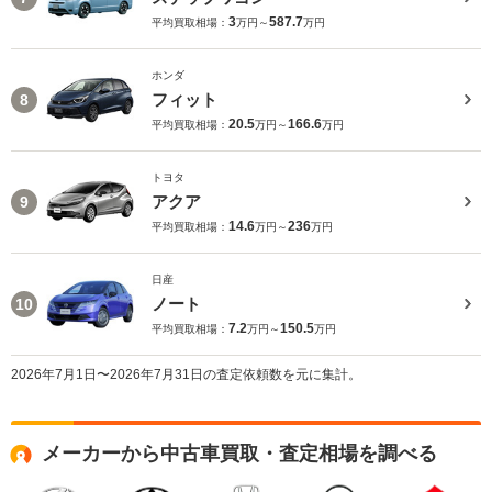
3
587.7
平均買取相場：
万円～
万円
ホンダ
フィット
8
20.5
166.6
平均買取相場：
万円～
万円
トヨタ
アクア
9
14.6
236
平均買取相場：
万円～
万円
日産
ノート
10
7.2
150.5
平均買取相場：
万円～
万円
2026年7月1日〜2026年7月31日の査定依頼数を元に集計。
メーカーから中古車買取・査定相場を調べる