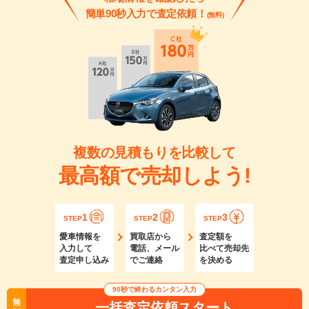
簡単90秒入力で査定依頼！
(無料)
複数の見積もりを比較して
最高額で売却しよう!
1
2
3
STEP
STEP
STEP
愛車情報を
買取店から
査定額を
入力して
電話、メール
比べて売却先
査定申し込み
でご連絡
を決める
90秒で終わるカンタン入力
無
一括査定依頼スタート