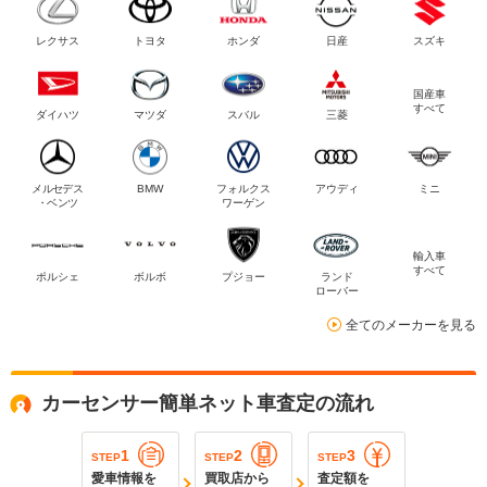
レクサス
トヨタ
ホンダ
日産
スズキ
国産車
すべて
ダイハツ
マツダ
スバル
三菱
メルセデス
BMW
フォルクス
アウディ
ミニ
・ベンツ
ワーゲン
輸入車
すべて
ポルシェ
ボルボ
プジョー
ランド
ローバー
全てのメーカーを見る
カーセンサー簡単ネット車査定の流れ
1
2
3
STEP
STEP
STEP
愛車情報を
買取店から
査定額を