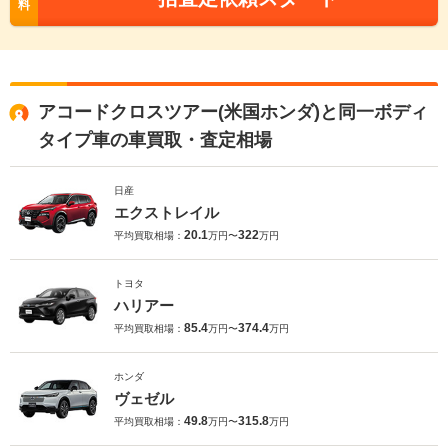
料
アコードクロスツアー(米国ホンダ)と同一ボディ
タイプ車の車買取・査定相場
日産
エクストレイル
20.1
322
平均買取相場：
万円〜
万円
トヨタ
ハリアー
85.4
374.4
平均買取相場：
万円〜
万円
ホンダ
ヴェゼル
49.8
315.8
平均買取相場：
万円〜
万円