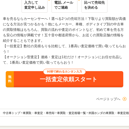
入力して
電話､メール
比べて売却先
査定申し込み
でご連絡
を決める
車を売るならカーセンサーへ！選べる2つの売却方法！下取りより買取額が高価
になる方法が見つかるかも！他にもメーカー、車種、ボディタイプ別の中古車
の買取情報はもちろん、買取の流れや査定のポイントなど、初めて車を売る方
も安心の情報が満載です！五十音や都道府県から、お近くの買取店舗の情報を
紹介することもできます。
【一括査定】数社の見積もりを比較して、1番高い査定価格で買い取ってもらお
う！
【オークション型査定】連絡・査定は1社だけ！オークションにお任せ出品し
て、1番高い査定価格で買い取ってもらおう！
90秒で終わるカンタン入力
無
一括査定依頼スタート
料
ページトップへ
中古車トップ
車買取・車査定・車売却
車買取・査定相場一覧
米国ホンダの車買取・車査定相