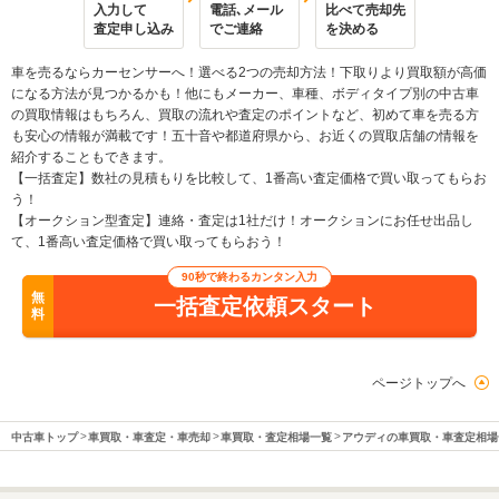
入力して
電話､メール
比べて売却先
査定申し込み
でご連絡
を決める
車を売るならカーセンサーへ！選べる2つの売却方法！下取りより買取額が高価
になる方法が見つかるかも！他にもメーカー、車種、ボディタイプ別の中古車
の買取情報はもちろん、買取の流れや査定のポイントなど、初めて車を売る方
も安心の情報が満載です！五十音や都道府県から、お近くの買取店舗の情報を
紹介することもできます。
【一括査定】数社の見積もりを比較して、1番高い査定価格で買い取ってもらお
う！
【オークション型査定】連絡・査定は1社だけ！オークションにお任せ出品し
て、1番高い査定価格で買い取ってもらおう！
90秒で終わるカンタン入力
無
一括査定依頼スタート
料
ページトップへ
中古車トップ
車買取・車査定・車売却
車買取・査定相場一覧
アウディの車買取・車査定相場