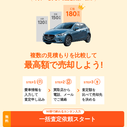
複数の見積もりを比較して
最高額で売却しよう!
1
2
3
STEP
STEP
STEP
愛車情報を
買取店から
査定額を
入力して
電話、メール
比べて売却先
査定申し込み
でご連絡
を決める
90秒で終わるカンタン入力
無
一括査定依頼スタート
料