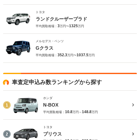
トヨタ
ランドクルーザープラド
3
1325
平均買取相場：
万円〜
万円
メルセデス・ベンツ
Gクラス
352.3
1037.5
平均買取相場：
万円〜
万円
車査定申込み数ランキングから探す
ホンダ
N-BOX
1
10.8
148.8
平均買取相場：
万円～
万円
トヨタ
プリウス
2