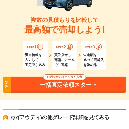
複数の見積もりを比較して
最高額で売却しよう!
1
2
3
STEP
STEP
STEP
愛車情報を
買取店から
査定額を
入力して
電話、メール
比べて売却先
査定申し込み
でご連絡
を決める
90秒で終わるカンタン入力
無
一括査定依頼スタート
料
Q7(アウディ)の他グレード詳細を見てみる