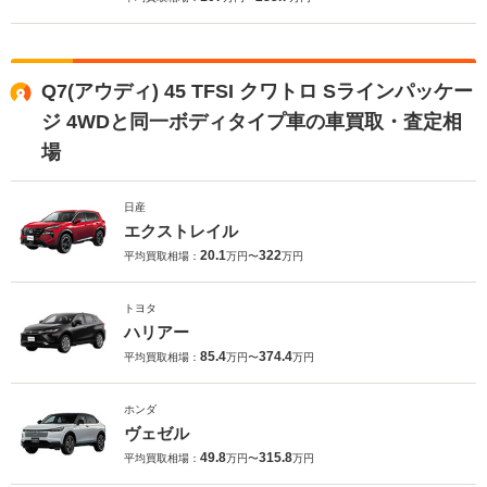
Q7(アウディ) 45 TFSI クワトロ Sラインパッケー
ジ 4WDと同一ボディタイプ車の車買取・査定相
場
日産
エクストレイル
20.1
322
平均買取相場：
万円〜
万円
トヨタ
ハリアー
85.4
374.4
平均買取相場：
万円〜
万円
ホンダ
ヴェゼル
49.8
315.8
平均買取相場：
万円〜
万円