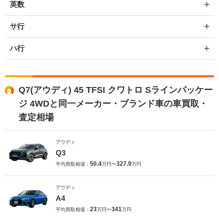
英数
サ行
ハ行
Q7(アウディ) 45 TFSI クワトロ Sラインパッケー
ジ 4WDと同一メーカー・ブランド車の車買取・
査定相場
アウディ
Q3
50.4
327.9
平均買取相場：
万円〜
万円
アウディ
A4
23
341
平均買取相場：
万円〜
万円