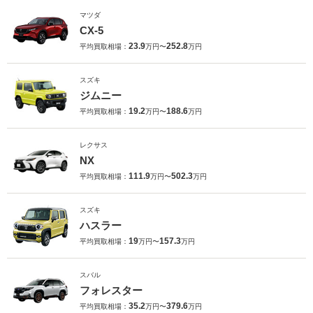
マツダ
CX-5
23.9
252.8
平均買取相場：
万円〜
万円
スズキ
ジムニー
19.2
188.6
平均買取相場：
万円〜
万円
レクサス
NX
111.9
502.3
平均買取相場：
万円〜
万円
スズキ
ハスラー
19
157.3
平均買取相場：
万円〜
万円
スバル
フォレスター
35.2
379.6
平均買取相場：
万円〜
万円