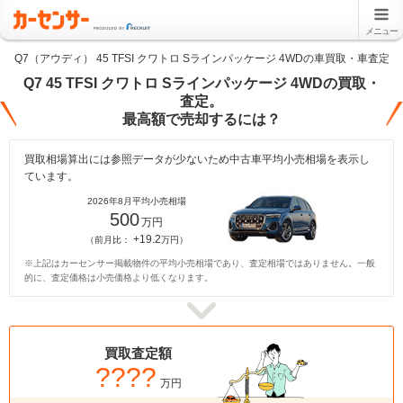
メニュー
Q7（アウディ） 45 TFSI クワトロ Sラインパッケージ 4WDの車買取・車査定
Q7 45 TFSI クワトロ Sラインパッケージ 4WDの買取・
査定。
最高額で売却するには？
買取相場算出には参照データが少ないため中古車平均小売相場を表示し
ています。
2026年8月平均小売相場
500
万円
+19.2
（前月比：
万円）
※上記はカーセンサー掲載物件の平均小売相場であり、査定相場ではありません。一般
的に、査定価格は小売価格より低くなります。
買取査定額
????
万円