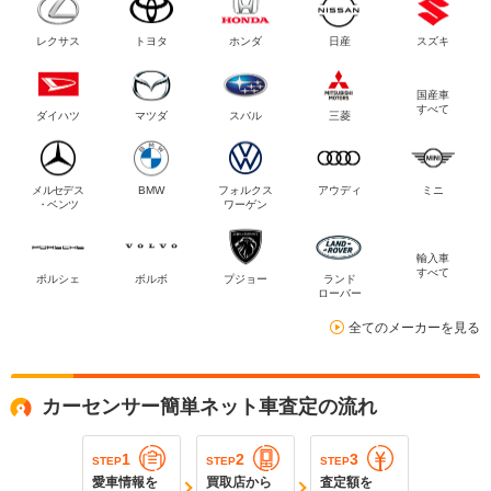
レクサス
トヨタ
ホンダ
日産
スズキ
国産車
すべて
ダイハツ
マツダ
スバル
三菱
メルセデス
BMW
フォルクス
アウディ
ミニ
・ベンツ
ワーゲン
輸入車
すべて
ポルシェ
ボルボ
プジョー
ランド
ローバー
全てのメーカーを見る
カーセンサー簡単ネット車査定の流れ
1
2
3
STEP
STEP
STEP
愛車情報を
買取店から
査定額を