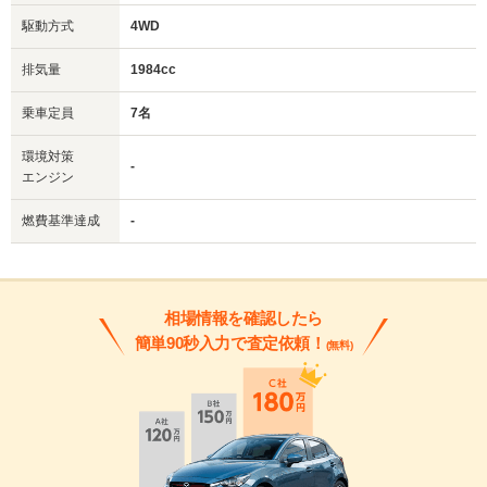
駆動方式
4WD
排気量
1984cc
乗車定員
7名
環境対策
-
エンジン
燃費基準達成
-
相場情報を確認したら
簡単90秒入力で査定依頼！
(無料)