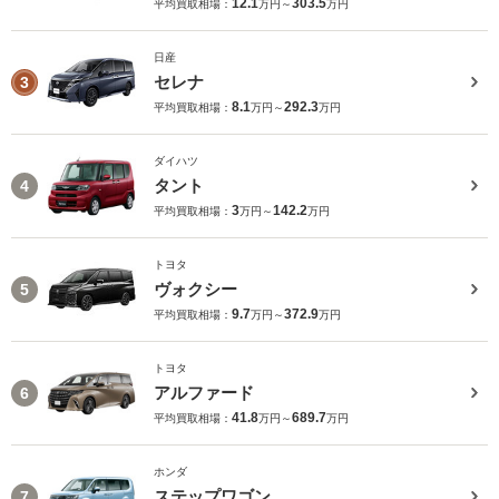
12.1
303.5
平均買取相場：
万円～
万円
日産
セレナ
3
8.1
292.3
平均買取相場：
万円～
万円
ダイハツ
タント
4
3
142.2
平均買取相場：
万円～
万円
トヨタ
ヴォクシー
5
9.7
372.9
平均買取相場：
万円～
万円
トヨタ
アルファード
6
41.8
689.7
平均買取相場：
万円～
万円
ホンダ
ステップワゴン
7