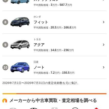
3
587.7
平均買取相場：
万円～
万円
ホンダ
フィット
8
20.5
166.6
平均買取相場：
万円～
万円
トヨタ
アクア
9
14.6
236
平均買取相場：
万円～
万円
日産
ノート
10
7.2
150.5
平均買取相場：
万円～
万円
2026年7月1日〜2026年7月31日の査定依頼数を元に集計。
メーカーから中古車買取・査定相場を調べる