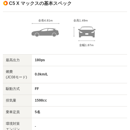
C5 X マックスの基本スペック
全長4.81m
全高1.49m
全幅1.87m
最高出力
180ps
燃費
0.0km/L
(JC08モード)
駆動方式
FF
排気量
1598cc
乗車定員
5名
環境対策
-
エンジン