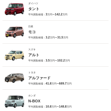
ダイハツ
タント
3
142.2
平均買取相場：
万円〜
万円
日産
モコ
3.2
31.5
平均買取相場：
万円〜
万円
スズキ
アルト
3.5
102.2
平均買取相場：
万円〜
万円
トヨタ
アルファード
41.8
689.7
平均買取相場：
万円〜
万円
ホンダ
N-BOX
10.8
148.8
平均買取相場：
万円〜
万円