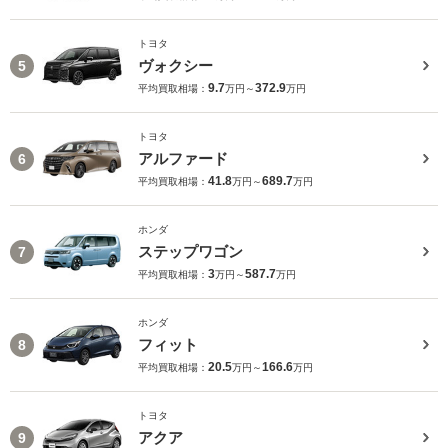
トヨタ
ヴォクシー
5
9.7
372.9
平均買取相場：
万円～
万円
トヨタ
アルファード
6
41.8
689.7
平均買取相場：
万円～
万円
ホンダ
ステップワゴン
7
3
587.7
平均買取相場：
万円～
万円
ホンダ
フィット
8
20.5
166.6
平均買取相場：
万円～
万円
トヨタ
アクア
9