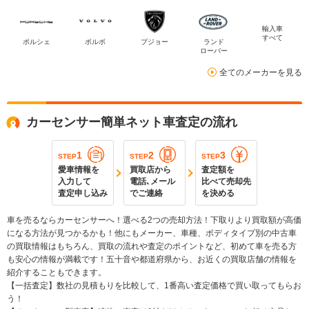
輸入車
すべて
ポルシェ
ボルボ
プジョー
ランド
ローバー
全てのメーカーを見る
カーセンサー簡単ネット車査定の流れ
1
2
3
STEP
STEP
STEP
愛車情報を
買取店から
査定額を
入力して
電話､メール
比べて売却先
査定申し込み
でご連絡
を決める
車を売るならカーセンサーへ！選べる2つの売却方法！下取りより買取額が高価
になる方法が見つかるかも！他にもメーカー、車種、ボディタイプ別の中古車
の買取情報はもちろん、買取の流れや査定のポイントなど、初めて車を売る方
も安心の情報が満載です！五十音や都道府県から、お近くの買取店舗の情報を
紹介することもできます。
【一括査定】数社の見積もりを比較して、1番高い査定価格で買い取ってもらお
う！