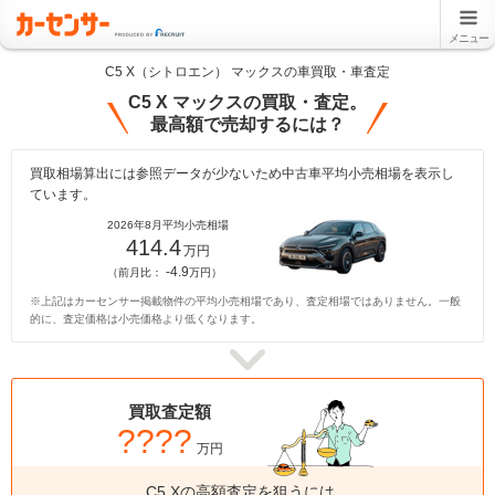
メニュー
C5 X（シトロエン） マックスの車買取・車査定
C5 X マックスの買取・査定。
最高額で売却するには？
買取相場算出には参照データが少ないため中古車平均小売相場を表示し
ています。
2026年8月平均小売相場
414.4
万円
-4.9
（前月比：
万円）
※上記はカーセンサー掲載物件の平均小売相場であり、査定相場ではありません。一般
的に、査定価格は小売価格より低くなります。
買取査定額
????
万円
C5 Xの高額査定を狙うには、