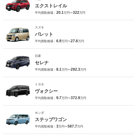
エクストレイル
20.1
322
平均買取相場：
万円〜
万円
スズキ
パレット
6.9
27.6
平均買取相場：
万円〜
万円
日産
セレナ
8.1
292.3
平均買取相場：
万円〜
万円
トヨタ
ヴォクシー
9.7
372.9
平均買取相場：
万円〜
万円
ホンダ
ステップワゴン
3
587.7
平均買取相場：
万円〜
万円