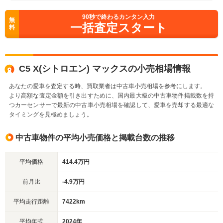
90
秒で終わるカンタン入力
無
一括査定スタート
料
C5 X(シトロエン) マックスの小売相場情報
あなたの愛車を査定する時、買取業者は中古車小売相場を参考にします。
より高額な査定金額を引き出すために、国内最大級の中古車物件掲載数を持
つカーセンサーで最新の中古車小売相場を確認して、愛車を売却する最適な
タイミングを見極めましょう。
中古車物件の平均小売価格と掲載台数の推移
平均価格
414.4万円
前月比
-4.9万円
平均走行距離
7422km
平均年式
2024年