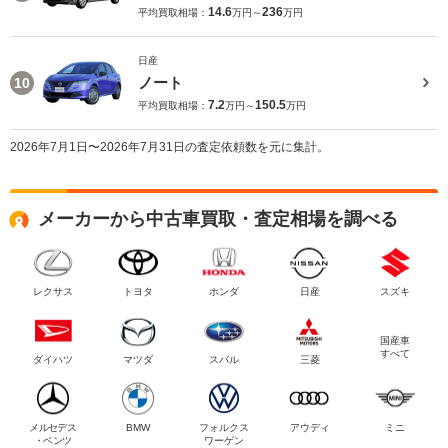
14.6
236
平均買取相場：
万円～
万円
日産
ノート
10
7.2
150.5
平均買取相場：
万円～
万円
2026年7月1日〜2026年7月31日の査定依頼数を元に集計。
メーカーから中古車買取・査定相場を調べる
レクサス
トヨタ
ホンダ
日産
スズキ
国産車
すべて
ダイハツ
マツダ
スバル
三菱
メルセデス
BMW
フォルクス
アウディ
ミニ
・ベンツ
ワーゲン