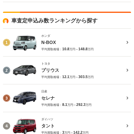
車査定申込み数ランキングから探す
ホンダ
N-BOX
1
10.8
148.8
平均買取相場：
万円～
万円
トヨタ
プリウス
2
12.1
303.5
平均買取相場：
万円～
万円
日産
セレナ
3
8.1
292.3
平均買取相場：
万円～
万円
ダイハツ
タント
4
3
142.2
平均買取相場：
万円～
万円