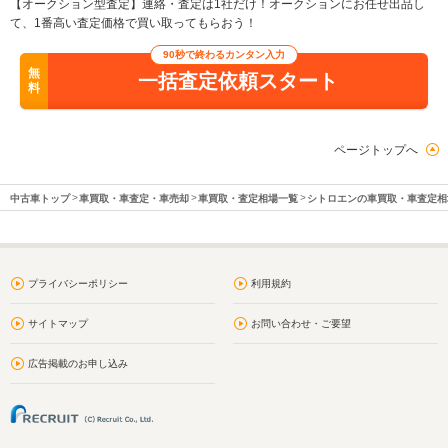
【オークション型査定】連絡・査定は1社だけ！オークションにお任せ出品し
て、1番高い査定価格で買い取ってもらおう！
90秒で終わるカンタン入力
無
一括査定依頼スタート
料
ページトップへ
中古車トップ
車買取・車査定・車売却
車買取・査定相場一覧
シトロエンの車買取・車査定相
プライバシーポリシー
利用規約
サイトマップ
お問い合わせ・ご要望
広告掲載のお申し込み