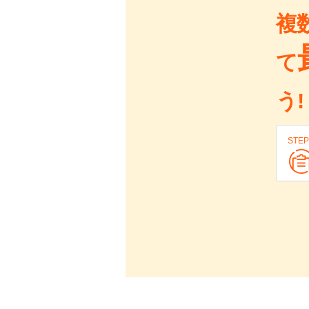
複
て
う!
STEP