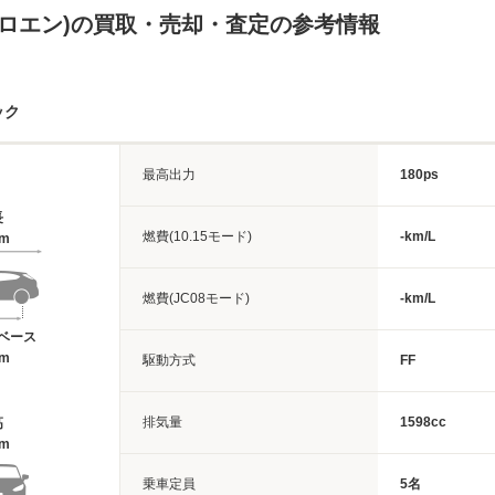
シトロエン)の買取・売却・査定の参考情報
ック
最高出力
180ps
長
燃費(10.15モード)
-km/L
1m
燃費(JC08モード)
-km/L
ベース
9m
駆動方式
FF
排気量
1598cc
高
9m
乗車定員
5名