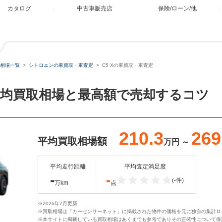
カタログ
中古車販売店
保険/ローン/他
相場一覧
シトロエンの車買取・車査定
C5 Xの車買取・車査定
。平均買取相場と最高額で売却するコツ
210.3
269
平均買取相場額
万円
～
平均走行距離
平均査定満足度
-
-
(-件)
万km
点
※2026年7月更新
※買取相場は「カーセンサーネット」に掲載された物件の価格を元に独自の集計ロ
※本サイトに掲載している買取相場はあくまでも参考でありその正確性について保