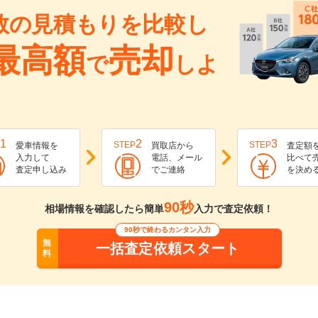
数の見積もりを比較し
最高額
売却
で
しよ
1
2
3
STEP
STEP
愛車情報を
買取店から
査定額
入力して
電話、メール
比べて
査定申し込み
でご連絡
を決め
90秒
相場情報を確認したら簡単
入力で査定依頼！
90秒で終わるカンタン入力
無
一括査定依頼スタート
料