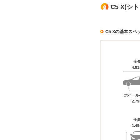
C5 X(
C5 Xの基本スペ
全
4.8
ホイール
2.7
全
1.4