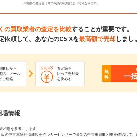
※実際の査定額は車の装備や状態によって異なります。
くの買取業者の査定を比較
することが重要です。
依頼して、あなたのC5 Xを
最高額で売却
しまし
3
STEP
買取店から
査定額を
無
電話、メール
比べて売却先
一
料
でご連絡
を決める
相場情報
取相場を参考にします。
大級の中古車物件掲載数を持つカーセンサーで最新の中古車買取相場を確認して、