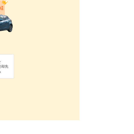
を
売却先
る