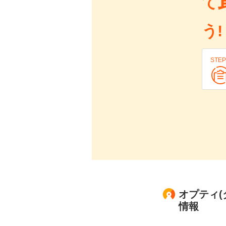
て
う!
STEP
オプティ(
情報