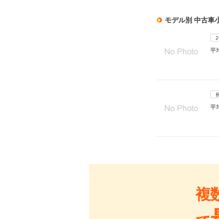
モデル別 中古車
平
平
複