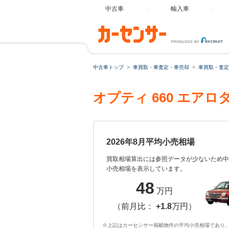
中古車
輸入車
中古車トップ
車買取・車査定・車売却
車買取・査定
オプティ 660 エ
2026年8月平均小売相場
買取相場算出には参照データが少ないため中
小売相場を表示しています。
48
万円
（前月比：
+1.8
万円）
※上記はカーセンサー掲載物件の平均小売相場であり