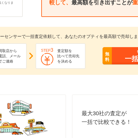
較して、
最高額を引き出すことが
重
低くなりま
ーセンサーで一括査定依頼して、あなたのオプティを最高額で売却しま
3
STEP
買取店から
査定額を
無
電話、メール
比べて売却先
一
料
でご連絡
を決める
最大30社の査定が
一括で比較できる！