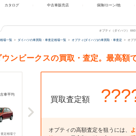
カタログ
中古車販売店
保険/ローン/他
オプティ（ダイハツ） 66
相場一覧
ダイハツの車買取・車査定相場一覧
オプティ(ダイハツ)の車買取・車査定
オプテ
アロダウンビークスの買取・査定。最高額
???
古車平均
買取査定額
オプティの高額査定を狙うには、
よ
、査定相場で