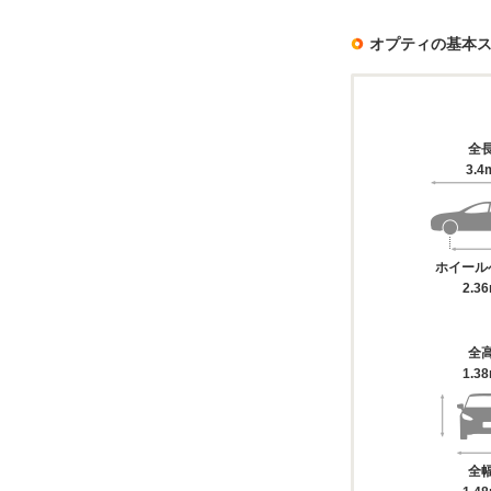
オプティの基本
全
3.4
ホイール
2.3
全
1.3
全