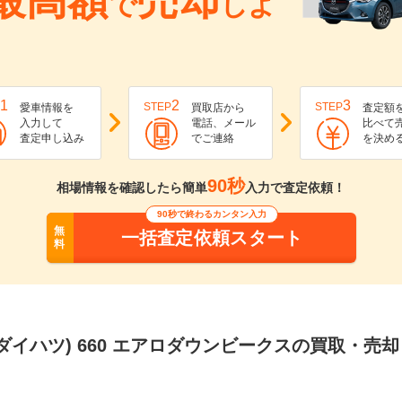
最高額
売却
で
しよ
1
2
3
STEP
STEP
愛車情報を
買取店から
査定額
入力して
電話、メール
比べて
査定申し込み
でご連絡
を決め
90秒
相場情報を確認したら簡単
入力で査定依頼！
90秒で終わるカンタン入力
無
一括査定依頼スタート
料
ダイハツ) 660 エアロダウンビークスの買取・売