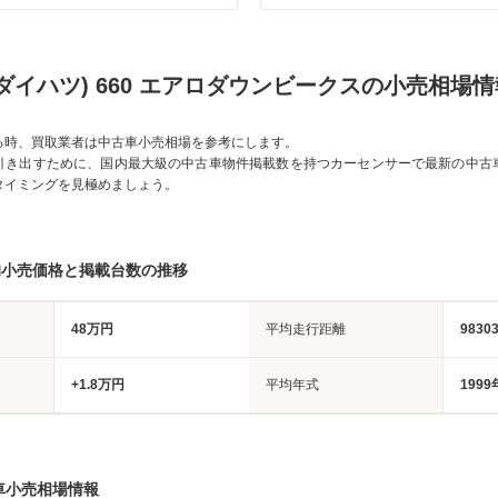
ダイハツ) 660 エアロダウンビークスの小売相場情
る時、買取業者は中古車小売相場を参考にします。
引き出すために、国内最大級の中古車物件掲載数を持つカーセンサーで最新の中古
タイミングを見極めましょう。
均小売価格と掲載台数の推移
48万円
平均走行距離
9830
+1.8万円
平均年式
1999
車小売相場情報