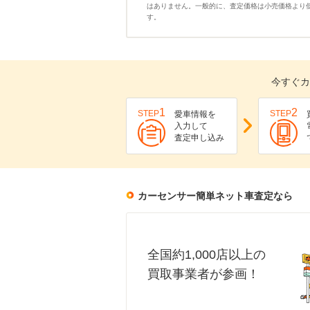
はありません。一般的に、査定価格は小売価格より
す。
今すぐカ
1
2
STEP
STEP
愛車情報を
入力して
査定申し込み
カーセンサー簡単ネット車査定なら
全国約1,000店以上の
買取事業者が参画！