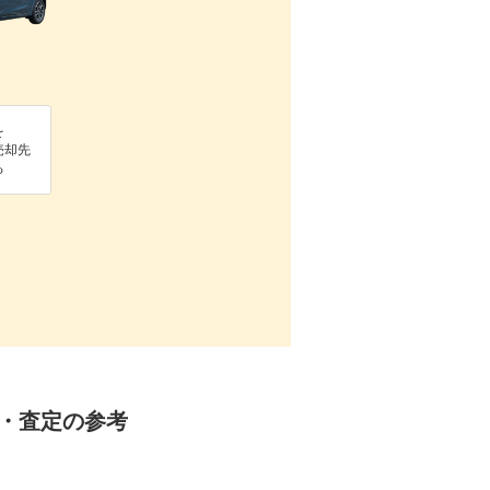
を
売却先
る
却・査定の参考