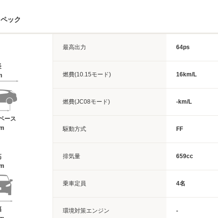
スペック
最高出力
64ps
長
燃費(10.15モード)
16km/L
m
燃費(JC08モード)
-km/L
ベース
6m
駆動方式
FF
排気量
659cc
高
8m
乗車定員
4名
幅
環境対策エンジン
-