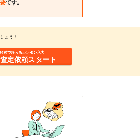
要
です。
しょう！
90秒で終わるカンタン入力
括査定依頼スタート