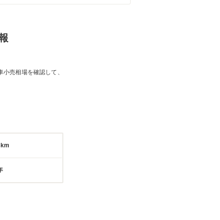
報
車小売相場を確認して、
3km
年