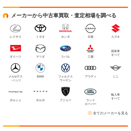
メーカーから中古車買取・査定相場を調べる
レクサス
トヨタ
ホンダ
日産
スズキ
国産車
すべて
ダイハツ
マツダ
スバル
三菱
メルセデス
BMW
フォルクス
アウディ
ミニ
・ベンツ
ワーゲン
輸入車
すべて
ポルシェ
ボルボ
プジョー
ランド
ローバー
全てのメーカーを見る