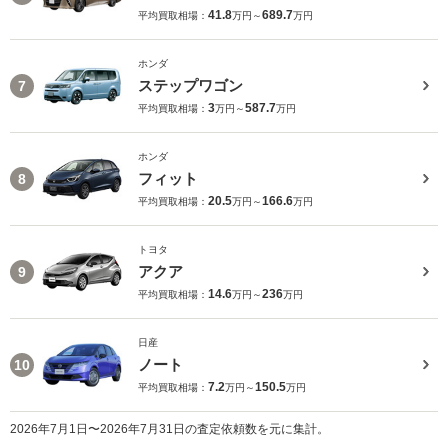
41.8
689.7
平均買取相場：
万円～
万円
ホンダ
ステップワゴン
7
3
587.7
平均買取相場：
万円～
万円
ホンダ
フィット
8
20.5
166.6
平均買取相場：
万円～
万円
トヨタ
アクア
9
14.6
236
平均買取相場：
万円～
万円
日産
ノート
10
7.2
150.5
平均買取相場：
万円～
万円
2026年7月1日〜2026年7月31日の査定依頼数を元に集計。