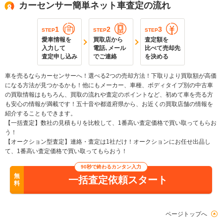
カーセンサー簡単ネット車査定の流れ
1
2
3
STEP
STEP
STEP
愛車情報を
買取店から
査定額を
入力して
電話､メール
比べて売却先
査定申し込み
でご連絡
を決める
車を売るならカーセンサーへ！選べる2つの売却方法！下取りより買取額が高価
になる方法が見つかるかも！他にもメーカー、車種、ボディタイプ別の中古車
の買取情報はもちろん、買取の流れや査定のポイントなど、初めて車を売る方
も安心の情報が満載です！五十音や都道府県から、お近くの買取店舗の情報を
紹介することもできます。
【一括査定】数社の見積もりを比較して、1番高い査定価格で買い取ってもらお
う！
【オークション型査定】連絡・査定は1社だけ！オークションにお任せ出品し
て、1番高い査定価格で買い取ってもらおう！
90秒で終わるカンタン入力
無
一括査定依頼スタート
料
ページトップへ