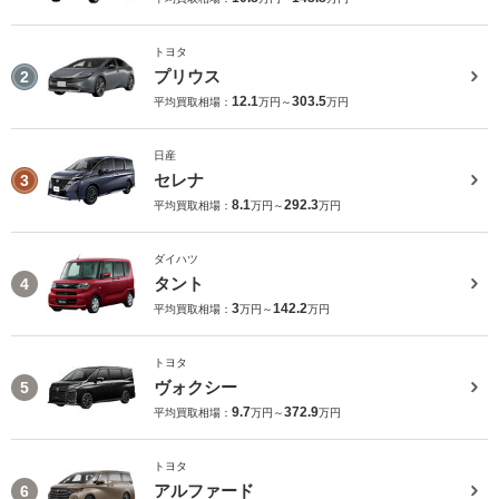
トヨタ
プリウス
2
12.1
303.5
平均買取相場：
万円～
万円
日産
セレナ
3
8.1
292.3
平均買取相場：
万円～
万円
ダイハツ
タント
4
3
142.2
平均買取相場：
万円～
万円
トヨタ
ヴォクシー
5
9.7
372.9
平均買取相場：
万円～
万円
トヨタ
アルファード
6