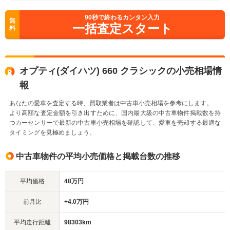
90
秒で終わるカンタン入力
無
一括査定スタート
料
オプティ(ダイハツ) 660 クラシックの小売相場情
報
あなたの愛車を査定する時、買取業者は中古車小売相場を参考にします。
より高額な査定金額を引き出すために、国内最大級の中古車物件掲載数を持
つカーセンサーで最新の中古車小売相場を確認して、愛車を売却する最適な
タイミングを見極めましょう。
中古車物件の平均小売価格と掲載台数の推移
平均価格
48万円
前月比
+4.0万円
平均走行距離
98303km