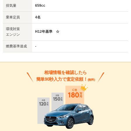
排気量
659cc
乗車定員
4名
環境対策
H12年基準 ☆
エンジン
燃費基準達成
-
相場情報を確認したら
簡単90秒入力で査定依頼！
(無料)