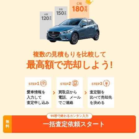
複数の見積もりを比較して
最高額で売却しよう!
1
2
3
STEP
STEP
STEP
愛車情報を
買取店から
査定額を
入力して
電話、メール
比べて売却先
査定申し込み
でご連絡
を決める
90秒で終わるカンタン入力
無
一括査定依頼スタート
料