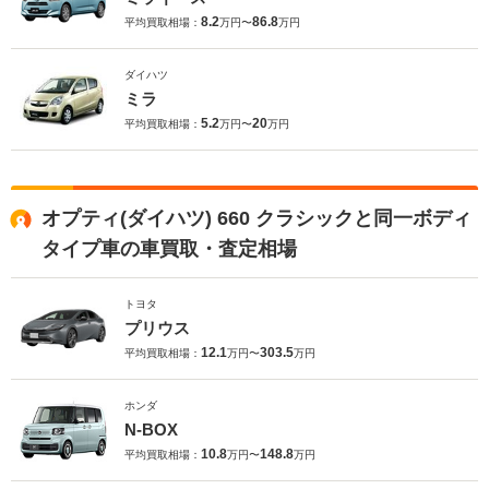
8.2
86.8
平均買取相場：
万円〜
万円
ダイハツ
ミラ
5.2
20
平均買取相場：
万円〜
万円
オプティ(ダイハツ) 660 クラシックと同一ボディ
タイプ車の車買取・査定相場
トヨタ
プリウス
12.1
303.5
平均買取相場：
万円〜
万円
ホンダ
N-BOX
10.8
148.8
平均買取相場：
万円〜
万円