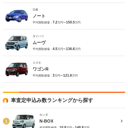
日産
ノート
7.2
150.5
平均買取相場：
万円〜
万円
ダイハツ
ムーヴ
4.5
136.6
平均買取相場：
万円〜
万円
スズキ
ワゴンR
3
121.6
平均買取相場：
万円〜
万円
車査定申込み数ランキングから探す
ホンダ
N-BOX
1
10.8
148.8
平均買取相場：
万円～
万円