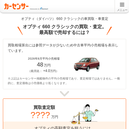
メニュー
オプティ（ダイハツ） 660 クラシックの車買取・車査定
オプティ 660 クラシックの買取・査定。
最高額で売却するには？
買取相場算出には参照データが少ないため中古車平均小売相場を表示し
ています。
2026年8月平均小売相場
48
万円
+4.0
（前月比：
万円）
※上記はカーセンサー掲載物件の平均小売相場であり、査定相場ではありません。一般
的に、査定価格は小売価格より低くなります。
買取査定額
????
万円
オプティの高額査定を狙うには、