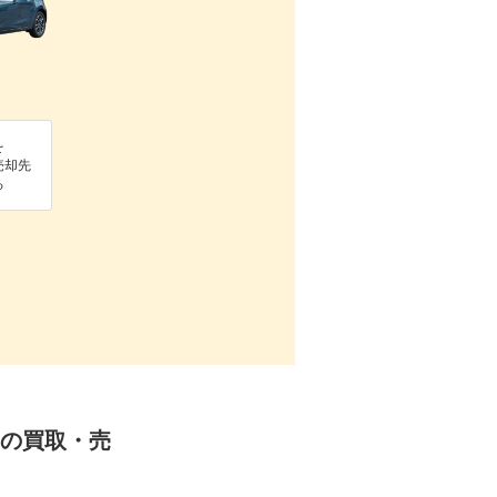
を
売却先
る
WDの買取・売