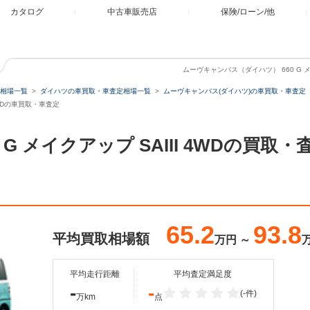
カタログ
中古車販売店
保険/ローン/他
ムーヴキャンバス（ダイハツ） 660 G メ
相場一覧
ダイハツの車買取・車査定相場一覧
ムーヴキャンバス(ダイハツ)の車買取・車査定
4WDの車買取・車査定
 G メイクアップ SAIII 4WDの買
65.2
93.8
平均買取相場額
万円
～
平均走行距離
平均査定満足度
-
-
(-件)
万km
点