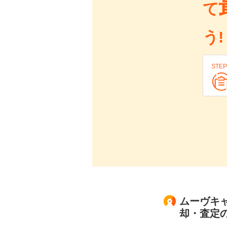
て
う!
STEP
ムーヴキャン
却・査定