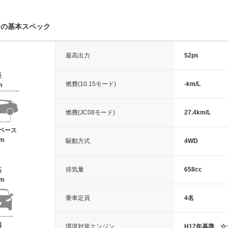
スの基本スペック
最高出力
52ps
長
燃費(10.15モード)
-km/L
m
燃費(JC08モード)
27.4km/L
ベース
6m
駆動方式
4WD
排気量
658cc
高
6m
乗車定員
4名
幅
環境対策エンジン
H17年基準 