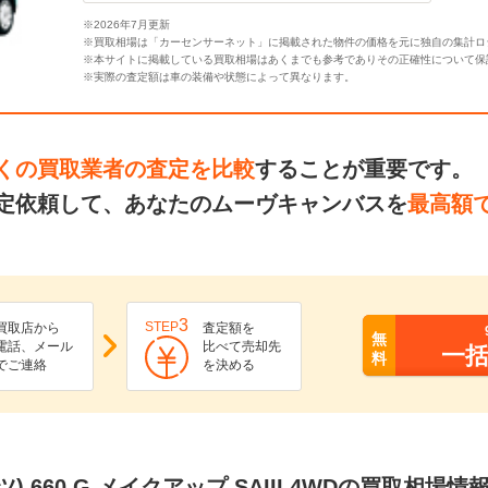
※2026年7月更新
※買取相場は「カーセンサーネット」に掲載された物件の価格を元に独自の集計ロ
※本サイトに掲載している買取相場はあくまでも参考でありその正確性について保
※実際の査定額は車の装備や状態によって異なります。
くの買取業者の査定を比較
することが重要です。
定依頼して、あなたのムーヴキャンバスを
最高額
3
STEP
買取店から
査定額を
無
電話、メール
比べて売却先
一
料
でご連絡
を決める
 660 G メイクアップ SAIII 4WDの買取相場情