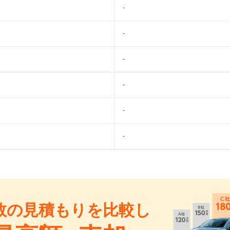
-
-
-
-
-
-
数の見積もりを比較し