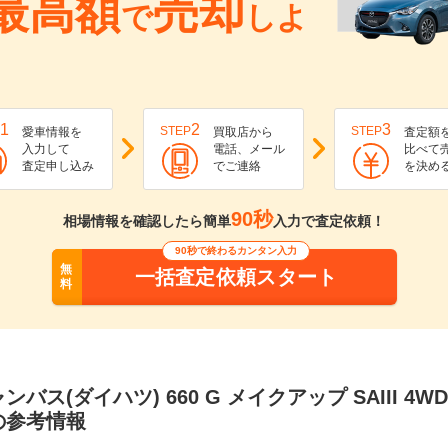
最高額
売却
で
しよ
1
2
3
STEP
STEP
愛車情報を
買取店から
査定額
入力して
電話、メール
比べて
査定申し込み
でご連絡
を決め
90秒
相場情報を確認したら簡単
入力で査定依頼！
90秒で終わるカンタン入力
無
一括査定依頼スタート
料
バス(ダイハツ) 660 G メイクアップ SAIII 4
の参考情報