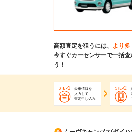
高額査定を狙うには、
より多
今すぐカーセンサーで一括査
う！
1
2
STEP
STEP
愛車情報を
入力して
査定申し込み
ムーヴキャンバス(ダイハツ)