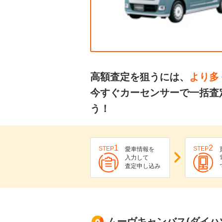
高額査定を狙うには、
より多
今すぐカーセンサーで一括査
う！
1
2
STEP
STEP
愛車情報を
入力して
査定申し込み
ムーヴキャンバス(ダイハツ