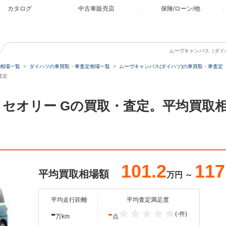
カタログ
中古車販売店
保険/ローン/他
ムーヴキャンバス（ダイハ
相場一覧
ダイハツの車買取・車査定相場一覧
ムーヴキャンバス(ダイハツ)の車買取・車査定
査定
0 セオリー Gの買取・査定。平均買
101.2
117
平均買取相場額
万円
～
平均走行距離
平均査定満足度
-
-
(-件)
万km
点