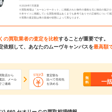
※2026年7月更新
※買取相場は「カーセンサーネット」に掲載された物件の価格を元に独自の集計ロ
※本サイトに掲載している買取相場はあくまでも参考でありその正確性について保
※実際の査定額は車の装備や状態によって異なります。
くの買取業者の査定を比較
することが重要です。
定依頼して、あなたのムーヴキャンバスを
最高額
3
STEP
買取店から
査定額を
無
電話、メール
比べて売却先
一
料
でご連絡
を決める
) 660 セオリー Gの買取相場情報