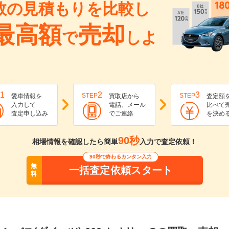
数の見積もりを比較し
最高額
売却
で
しよ
1
2
3
STEP
STEP
愛車情報を
買取店から
査定額
入力して
電話、メール
比べて
査定申し込み
でご連絡
を決め
90秒
相場情報を確認したら簡単
入力で査定依頼！
90秒で終わるカンタン入力
無
一括査定依頼スタート
料