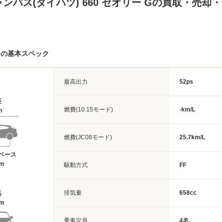
ンバス(ダイハツ) 660 セオリー Gの買取・売却
スの基本スペック
最高出力
52ps
長
燃費(10.15モード)
-km/L
m
燃費(JC08モード)
25.7km/L
ベース
6m
駆動方式
FF
排気量
658cc
高
6m
乗車定員
4名