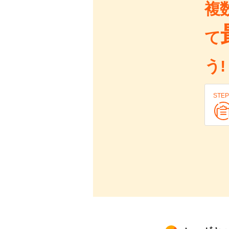
複
て
う!
STEP