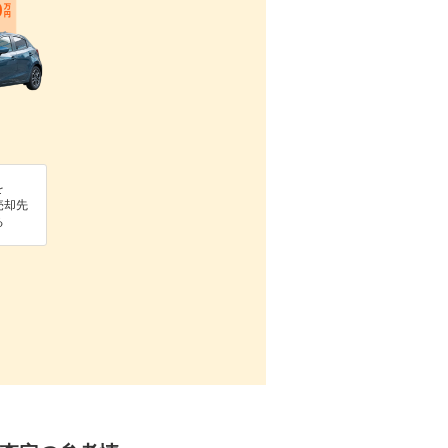
を
売却先
る