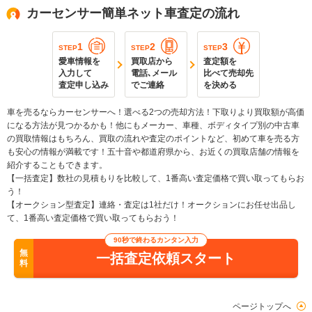
カーセンサー簡単ネット車査定の流れ
1
2
3
STEP
STEP
STEP
愛車情報を
買取店から
査定額を
入力して
電話､メール
比べて売却先
査定申し込み
でご連絡
を決める
車を売るならカーセンサーへ！選べる2つの売却方法！下取りより買取額が高価
になる方法が見つかるかも！他にもメーカー、車種、ボディタイプ別の中古車
の買取情報はもちろん、買取の流れや査定のポイントなど、初めて車を売る方
も安心の情報が満載です！五十音や都道府県から、お近くの買取店舗の情報を
紹介することもできます。
【一括査定】数社の見積もりを比較して、1番高い査定価格で買い取ってもらお
う！
【オークション型査定】連絡・査定は1社だけ！オークションにお任せ出品し
て、1番高い査定価格で買い取ってもらおう！
90秒で終わるカンタン入力
無
一括査定依頼スタート
料
ページトップへ