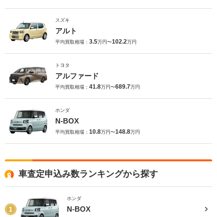
スズキ
アルト
3.5
102.2
平均買取相場：
万円〜
万円
トヨタ
アルファード
41.8
689.7
平均買取相場：
万円〜
万円
ホンダ
N-BOX
10.8
148.8
平均買取相場：
万円〜
万円
車査定申込み数ランキングから探す
ホンダ
N-BOX
1