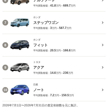
アルファード
6
41.8
689.7
平均買取相場：
万円～
万円
ホンダ
ステップワゴン
7
3
587.7
平均買取相場：
万円～
万円
ホンダ
フィット
8
20.5
166.6
平均買取相場：
万円～
万円
トヨタ
アクア
9
14.6
236
平均買取相場：
万円～
万円
日産
ノート
10
7.2
150.5
平均買取相場：
万円～
万円
2026年7月1日〜2026年7月31日の査定依頼数を元に集計。