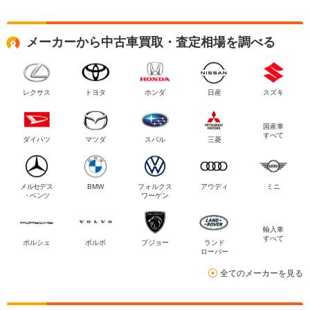
メーカーから中古車買取・査定相場を調べる
レクサス
トヨタ
ホンダ
日産
スズキ
国産車
すべて
ダイハツ
マツダ
スバル
三菱
メルセデス
BMW
フォルクス
アウディ
ミニ
・ベンツ
ワーゲン
輸入車
すべて
ポルシェ
ボルボ
プジョー
ランド
ローバー
全てのメーカーを見る