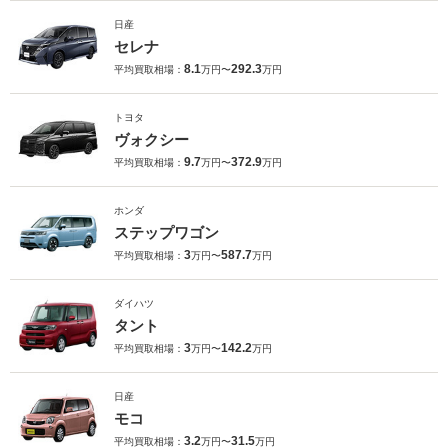
日産
セレナ
8.1
292.3
平均買取相場：
万円〜
万円
トヨタ
ヴォクシー
9.7
372.9
平均買取相場：
万円〜
万円
ホンダ
ステップワゴン
3
587.7
平均買取相場：
万円〜
万円
ダイハツ
タント
3
142.2
平均買取相場：
万円〜
万円
日産
モコ
3.2
31.5
平均買取相場：
万円〜
万円