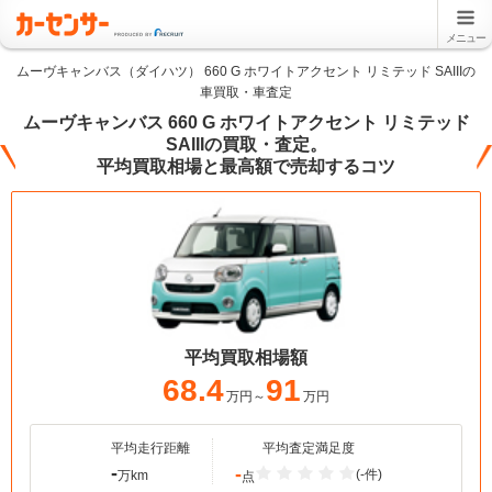
メニュー
ムーヴキャンバス（ダイハツ） 660 G ホワイトアクセント リミテッド SAIIIの
車買取・車査定
ムーヴキャンバス 660 G ホワイトアクセント リミテッド
SAIIIの買取・査定。
平均買取相場と最高額で売却するコツ
平均買取相場額
68.4
91
万円～
万円
平均走行距離
平均査定満足度
-
-
(-件)
万km
点