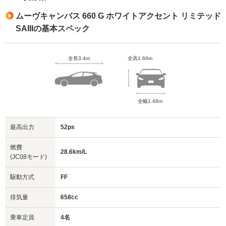
ムーヴキャンバス 660 G ホワイトアクセント リミテッド
SAIIIの基本スペック
全長3.4m
全高1.66m
全幅1.48m
最高出力
52ps
燃費
28.6km/L
(JC08モード)
駆動方式
FF
排気量
658cc
乗車定員
4名