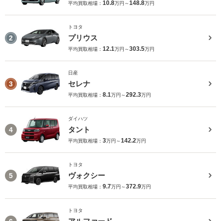
10.8
148.8
平均買取相場：
万円～
万円
トヨタ
プリウス
2
12.1
303.5
平均買取相場：
万円～
万円
日産
セレナ
3
8.1
292.3
平均買取相場：
万円～
万円
ダイハツ
タント
4
3
142.2
平均買取相場：
万円～
万円
トヨタ
ヴォクシー
5
9.7
372.9
平均買取相場：
万円～
万円
トヨタ