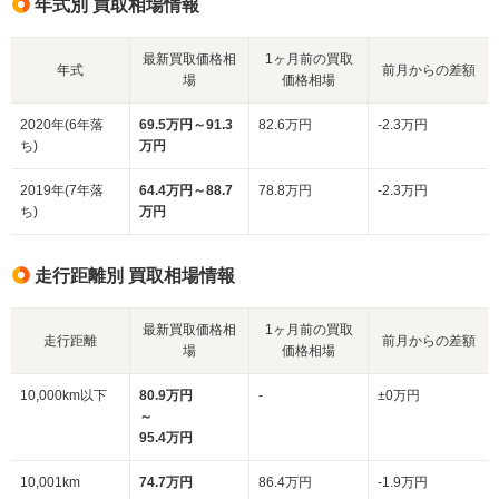
年式別 買取相場情報
最新買取価格相
1ヶ月前の買取
年式
前月からの差額
場
価格相場
2020年(6年落
69.5万円～91.3
82.6万円
-2.3万円
ち)
万円
2019年(7年落
64.4万円～88.7
78.8万円
-2.3万円
ち)
万円
走行距離別 買取相場情報
最新買取価格相
1ヶ月前の買取
走行距離
前月からの差額
場
価格相場
10,000km以下
80.9万円
-
±0万円
～
95.4万円
10,001km
74.7万円
86.4万円
-1.9万円