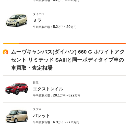
8.2
86.8
平均買取相場：
万円〜
万円
ダイハツ
ミラ
5.2
20
平均買取相場：
万円〜
万円
ムーヴキャンバス(ダイハツ) 660 G ホワイトアク
セント リミテッド SAIIIと同一ボディタイプ車の
車買取・査定相場
日産
エクストレイル
20.1
322
平均買取相場：
万円〜
万円
スズキ
パレット
6.9
27.6
平均買取相場：
万円〜
万円