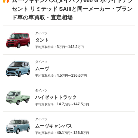
ムーヴキャンバス(ダイハツ) 660 G ホワイトアク
セント リミテッド SAIIIと同一メーカー・ブラン
ド車の車買取・査定相場
ダイハツ
タント
3
142.2
平均買取相場：
万円〜
万円
ダイハツ
ムーヴ
4.5
136.6
平均買取相場：
万円〜
万円
ダイハツ
ハイゼットトラック
14.7
147.5
平均買取相場：
万円〜
万円
ダイハツ
ムーヴキャンバス
40.1
126.6
平均買取相場：
万円〜
万円