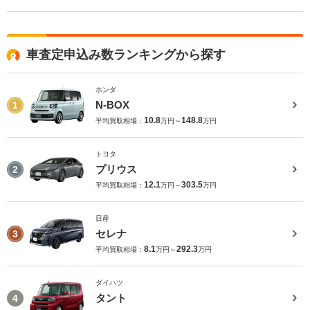
車査定申込み数ランキングから探す
ホンダ
N-BOX
1
10.8
148.8
平均買取相場：
万円～
万円
トヨタ
プリウス
2
12.1
303.5
平均買取相場：
万円～
万円
日産
セレナ
3
8.1
292.3
平均買取相場：
万円～
万円
ダイハツ
タント
4