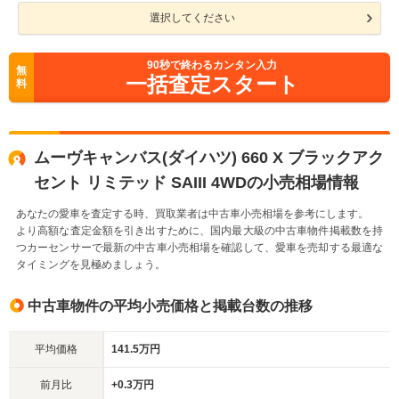
選択してください
90
秒で終わるカンタン入力
無
一括査定スタート
料
ムーヴキャンバス(ダイハツ) 660 X ブラックアク
セント リミテッド SAIII 4WDの小売相場情報
あなたの愛車を査定する時、買取業者は中古車小売相場を参考にします。
より高額な査定金額を引き出すために、国内最大級の中古車物件掲載数を持
つカーセンサーで最新の中古車小売相場を確認して、愛車を売却する最適な
タイミングを見極めましょう。
中古車物件の平均小売価格と掲載台数の推移
平均価格
141.5万円
前月比
+0.3万円