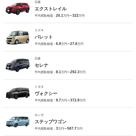
日産
エクストレイル
20.1
322
平均買取相場：
万円〜
万円
スズキ
パレット
6.9
27.6
平均買取相場：
万円〜
万円
日産
セレナ
8.1
292.3
平均買取相場：
万円〜
万円
トヨタ
ヴォクシー
9.7
372.9
平均買取相場：
万円〜
万円
ホンダ
ステップワゴン
3
587.7
平均買取相場：
万円〜
万円