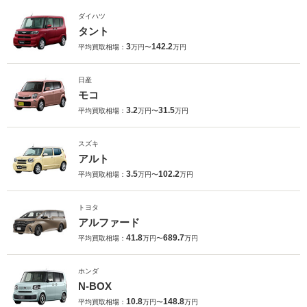
ダイハツ
タント
3
142.2
平均買取相場：
万円〜
万円
日産
モコ
3.2
31.5
平均買取相場：
万円〜
万円
スズキ
アルト
3.5
102.2
平均買取相場：
万円〜
万円
トヨタ
アルファード
41.8
689.7
平均買取相場：
万円〜
万円
ホンダ
N-BOX
10.8
148.8
平均買取相場：
万円〜
万円