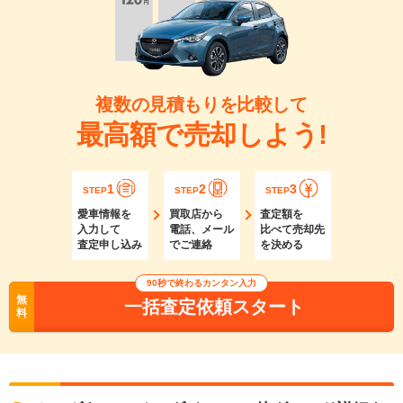
複数の見積もりを比較して
最高額で売却しよう!
1
2
3
STEP
STEP
STEP
愛車情報を
買取店から
査定額を
入力して
電話、メール
比べて売却先
査定申し込み
でご連絡
を決める
90秒で終わるカンタン入力
無
一括査定依頼スタート
料