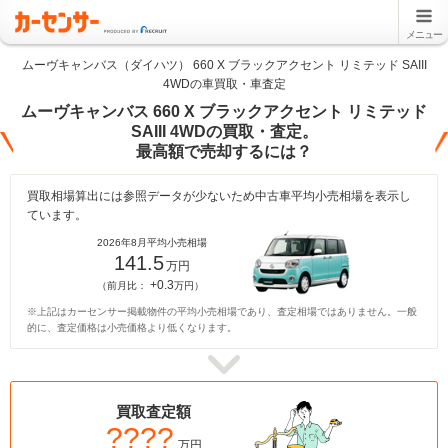
メニュー
ムーヴキャンバス（ダイハツ） 660 X ブラックアクセント リミテッド SAIII
4WDの車買取・車査定
ムーヴキャンバス 660 X ブラックアクセント リミテッド
SAIII 4WDの買取・査定。
最高額で売却するには？
買取相場算出には参照データが少ないため中古車平均小売相場を表示し
ています。
2026年8月平均小売相場
141.5
万円
+0.3
（前月比：
万円）
※上記はカーセンサー掲載物件の平均小売相場であり、査定相場ではありません。一般
的に、査定価格は小売価格より低くなります。
買取査定額
????
万円