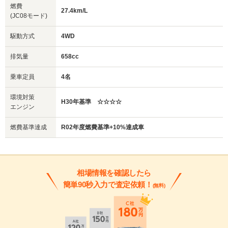
燃費
27.4km/L
(JC08モード)
駆動方式
4WD
排気量
658cc
乗車定員
4名
環境対策
H30年基準 ☆☆☆☆
エンジン
燃費基準達成
R02年度燃費基準+10%達成車
相場情報を確認したら
簡単90秒入力で査定依頼！
(無料)