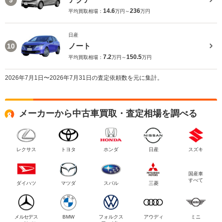
14.6
236
平均買取相場：
万円～
万円
日産
ノート
10
7.2
150.5
平均買取相場：
万円～
万円
2026年7月1日〜2026年7月31日の査定依頼数を元に集計。
メーカーから中古車買取・査定相場を調べる
レクサス
トヨタ
ホンダ
日産
スズキ
国産車
すべて
ダイハツ
マツダ
スバル
三菱
メルセデス
BMW
フォルクス
アウディ
ミニ