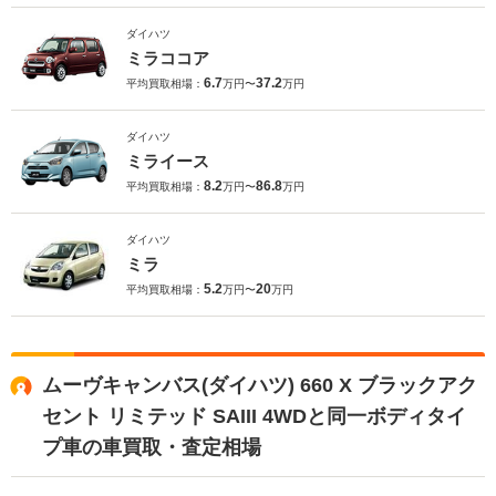
ダイハツ
ミラココア
6.7
37.2
平均買取相場：
万円〜
万円
ダイハツ
ミライース
8.2
86.8
平均買取相場：
万円〜
万円
ダイハツ
ミラ
5.2
20
平均買取相場：
万円〜
万円
ムーヴキャンバス(ダイハツ) 660 X ブラックアク
セント リミテッド SAIII 4WDと同一ボディタイ
プ車の車買取・査定相場