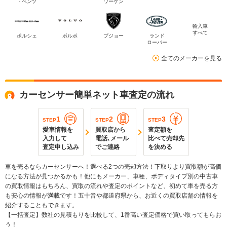
・ベンツ
ワーゲン
輸入車
すべて
ポルシェ
ボルボ
プジョー
ランド
ローバー
全てのメーカーを見る
カーセンサー簡単ネット車査定の流れ
1
2
3
STEP
STEP
STEP
愛車情報を
買取店から
査定額を
入力して
電話､メール
比べて売却先
査定申し込み
でご連絡
を決める
車を売るならカーセンサーへ！選べる2つの売却方法！下取りより買取額が高価
になる方法が見つかるかも！他にもメーカー、車種、ボディタイプ別の中古車
の買取情報はもちろん、買取の流れや査定のポイントなど、初めて車を売る方
も安心の情報が満載です！五十音や都道府県から、お近くの買取店舗の情報を
紹介することもできます。
【一括査定】数社の見積もりを比較して、1番高い査定価格で買い取ってもらお
う！