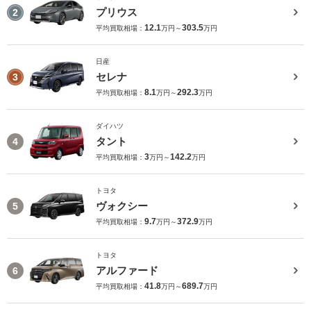
プリウス
2
12.1
303.5
平均買取相場：
万円～
万円
日産
セレナ
3
8.1
292.3
平均買取相場：
万円～
万円
ダイハツ
タント
4
3
142.2
平均買取相場：
万円～
万円
トヨタ
ヴォクシー
5
9.7
372.9
平均買取相場：
万円～
万円
トヨタ
アルファード
6
41.8
689.7
平均買取相場：
万円～
万円