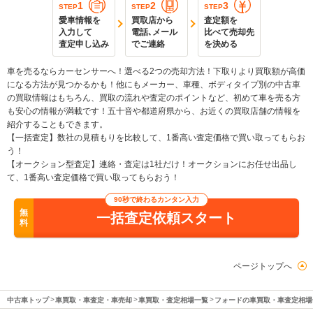
1
2
3
STEP
STEP
STEP
愛車情報を
買取店から
査定額を
入力して
電話､メール
比べて売却先
査定申し込み
でご連絡
を決める
車を売るならカーセンサーへ！選べる2つの売却方法！下取りより買取額が高価
になる方法が見つかるかも！他にもメーカー、車種、ボディタイプ別の中古車
の買取情報はもちろん、買取の流れや査定のポイントなど、初めて車を売る方
も安心の情報が満載です！五十音や都道府県から、お近くの買取店舗の情報を
紹介することもできます。
【一括査定】数社の見積もりを比較して、1番高い査定価格で買い取ってもらお
う！
【オークション型査定】連絡・査定は1社だけ！オークションにお任せ出品し
て、1番高い査定価格で買い取ってもらおう！
90秒で終わるカンタン入力
無
一括査定依頼スタート
料
ページトップへ
中古車トップ
車買取・車査定・車売却
車買取・査定相場一覧
フォードの車買取・車査定相場