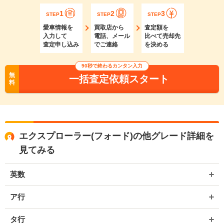
1
2
3
STEP
STEP
STEP
愛車情報を
買取店から
査定額を
入力して
電話、メール
比べて売却先
査定申し込み
でご連絡
を決める
90秒で終わるカンタン入力
無
一括査定依頼スタート
料
エクスプローラー(フォード)の他グレード詳細を
見てみる
英数
ア行
タ行