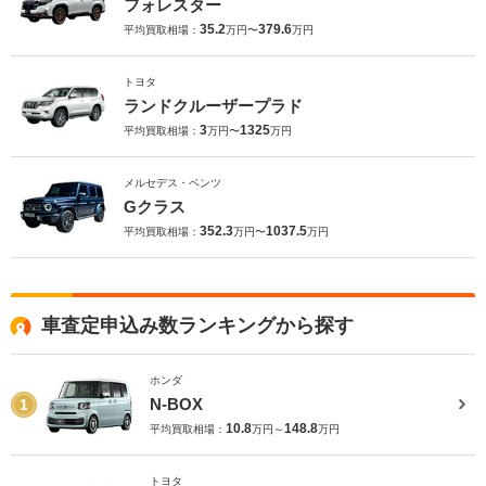
フォレスター
35.2
379.6
平均買取相場：
万円〜
万円
トヨタ
ランドクルーザープラド
3
1325
平均買取相場：
万円〜
万円
メルセデス・ベンツ
Gクラス
352.3
1037.5
平均買取相場：
万円〜
万円
車査定申込み数ランキングから探す
ホンダ
N-BOX
1
10.8
148.8
平均買取相場：
万円～
万円
トヨタ