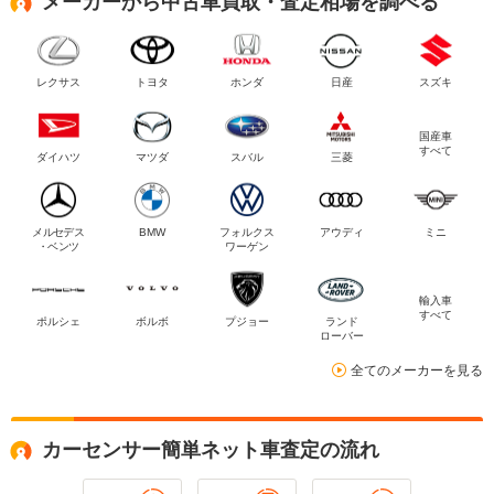
メーカーから中古車買取・査定相場を調べる
レクサス
トヨタ
ホンダ
日産
スズキ
国産車
すべて
ダイハツ
マツダ
スバル
三菱
メルセデス
BMW
フォルクス
アウディ
ミニ
・ベンツ
ワーゲン
輸入車
すべて
ポルシェ
ボルボ
プジョー
ランド
ローバー
全てのメーカーを見る
カーセンサー簡単ネット車査定の流れ