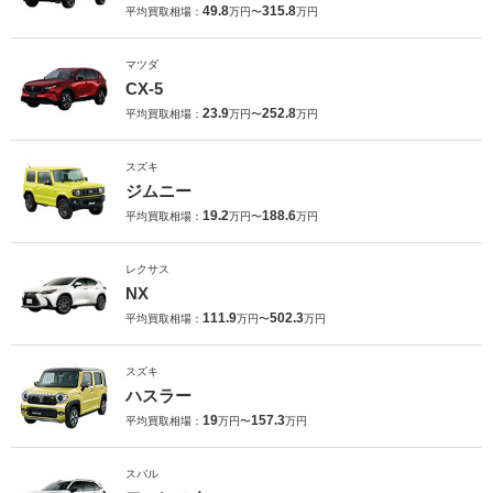
49.8
315.8
平均買取相場：
万円〜
万円
マツダ
CX-5
23.9
252.8
平均買取相場：
万円〜
万円
スズキ
ジムニー
19.2
188.6
平均買取相場：
万円〜
万円
レクサス
NX
111.9
502.3
平均買取相場：
万円〜
万円
スズキ
ハスラー
19
157.3
平均買取相場：
万円〜
万円
スバル