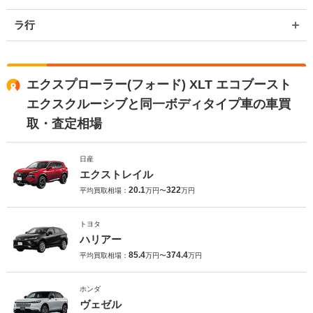
ラ行
エクスプローラー(フォード) XLT エコブースト
エクスクルーシブと同一ボディタイプ車の車買
取・査定相場
日産
エクストレイル
20.1
322
平均買取相場：
万円〜
万円
トヨタ
ハリアー
85.4
374.4
平均買取相場：
万円〜
万円
ホンダ
ヴェゼル