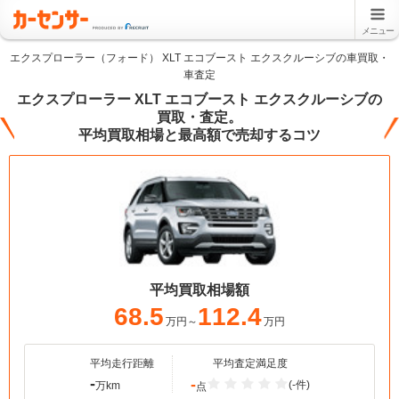
メニュー
エクスプローラー（フォード） XLT エコブースト エクスクルーシブの車買取・
車査定
エクスプローラー XLT エコブースト エクスクルーシブの
買取・査定。
平均買取相場と最高額で売却するコツ
平均買取相場額
68.5
112.4
万円～
万円
平均走行距離
平均査定満足度
-
-
(-件)
万km
点