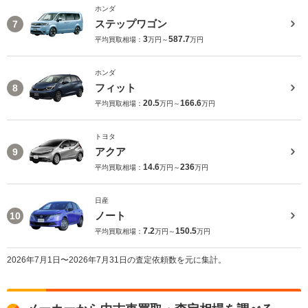
ホンダ
ステップワゴン
7
3
587.7
平均買取相場：
万円～
万円
ホンダ
フィット
8
20.5
166.6
平均買取相場：
万円～
万円
トヨタ
アクア
9
14.6
236
平均買取相場：
万円～
万円
日産
ノート
10
7.2
150.5
平均買取相場：
万円～
万円
2026年7月1日〜2026年7月31日の査定依頼数を元に集計。