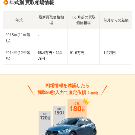
年式別 買取相場情報
最新買取価格相
1ヶ月前の買取
年式
前月からの差額
場
価格相場
2015年(11年落
-
-
-
ち)
2014年(12年落
68.4万円～111
91.6万円
-1.9万円
ち)
万円
相場情報を確認したら
簡単90秒入力で査定依頼！
(無料)