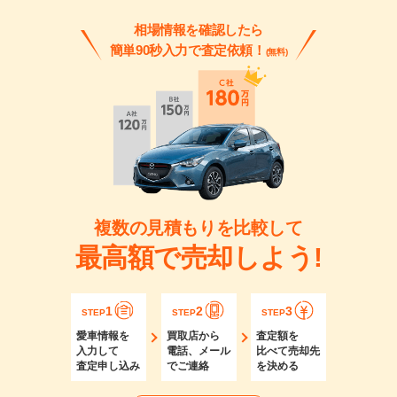
相場情報を確認したら
簡単90秒入力で査定依頼！
(無料)
複数の見積もりを比較して
最高額で売却しよう!
1
2
3
STEP
STEP
STEP
愛車情報を
買取店から
査定額を
入力して
電話、メール
比べて売却先
査定申し込み
でご連絡
を決める