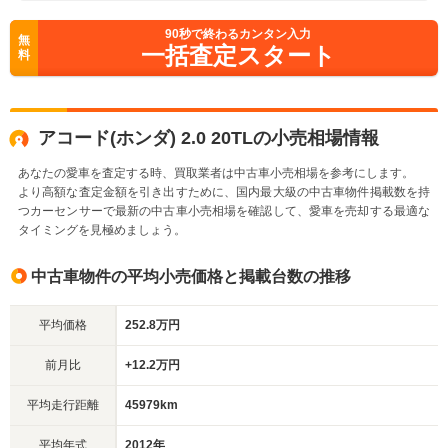
90
秒で終わるカンタン入力
無
一括査定スタート
料
アコード(ホンダ) 2.0 20TLの小売相場情報
あなたの愛車を査定する時、買取業者は中古車小売相場を参考にします。
より高額な査定金額を引き出すために、国内最大級の中古車物件掲載数を持
つカーセンサーで最新の中古車小売相場を確認して、愛車を売却する最適な
タイミングを見極めましょう。
中古車物件の平均小売価格と掲載台数の推移
平均価格
252.8万円
前月比
+12.2万円
平均走行距離
45979km
平均年式
2012年