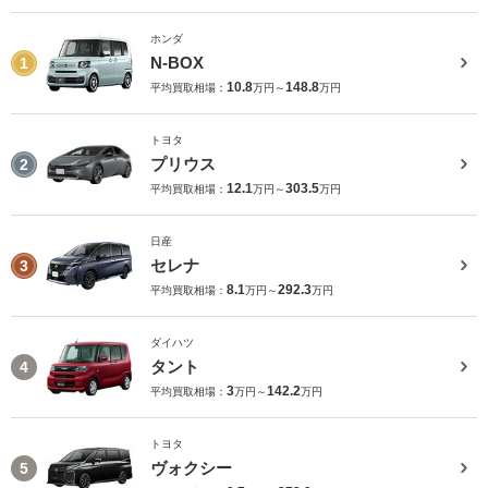
ホンダ
N-BOX
1
10.8
148.8
平均買取相場：
万円～
万円
トヨタ
プリウス
2
12.1
303.5
平均買取相場：
万円～
万円
日産
セレナ
3
8.1
292.3
平均買取相場：
万円～
万円
ダイハツ
タント
4
3
142.2
平均買取相場：
万円～
万円
トヨタ
ヴォクシー
5