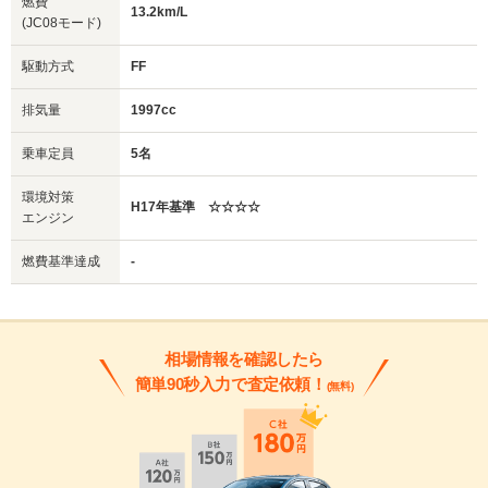
燃費
13.2km/L
(JC08モード)
駆動方式
FF
排気量
1997cc
乗車定員
5名
環境対策
H17年基準 ☆☆☆☆
エンジン
燃費基準達成
-
相場情報を確認したら
簡単90秒入力で査定依頼！
(無料)