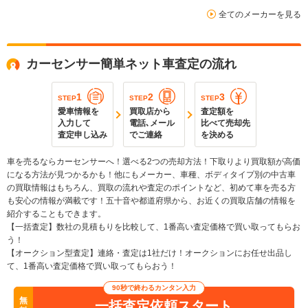
全てのメーカーを見る
カーセンサー簡単ネット車査定の流れ
1
2
3
STEP
STEP
STEP
愛車情報を
買取店から
査定額を
入力して
電話､メール
比べて売却先
査定申し込み
でご連絡
を決める
車を売るならカーセンサーへ！選べる2つの売却方法！下取りより買取額が高価
になる方法が見つかるかも！他にもメーカー、車種、ボディタイプ別の中古車
の買取情報はもちろん、買取の流れや査定のポイントなど、初めて車を売る方
も安心の情報が満載です！五十音や都道府県から、お近くの買取店舗の情報を
紹介することもできます。
【一括査定】数社の見積もりを比較して、1番高い査定価格で買い取ってもらお
う！
【オークション型査定】連絡・査定は1社だけ！オークションにお任せ出品し
て、1番高い査定価格で買い取ってもらおう！
90秒で終わるカンタン入力
無
一括査定依頼スタート