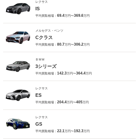
レクサス
IS
69.4
369.6
平均買取相場：
万円〜
万円
メルセデス・ベンツ
Cクラス
80.7
306.2
平均買取相場：
万円〜
万円
ＢＭＷ
3シリーズ
142.3
364.4
平均買取相場：
万円〜
万円
レクサス
ES
204.4
405
平均買取相場：
万円〜
万円
レクサス
GS
22.1
192.3
平均買取相場：
万円〜
万円