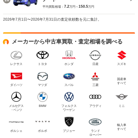
7.2
150.5
平均買取相場：
万円～
万円
2026年7月1日〜2026年7月31日の査定依頼数を元に集計。
メーカーから中古車買取・査定相場を調べる
レクサス
トヨタ
ホンダ
日産
スズキ
国産車
すべて
ダイハツ
マツダ
スバル
三菱
メルセデス
BMW
フォルクス
アウディ
ミニ
・ベンツ
ワーゲン
輸入車
すべて
ポルシェ
ボルボ
プジョー
ランド
ローバー