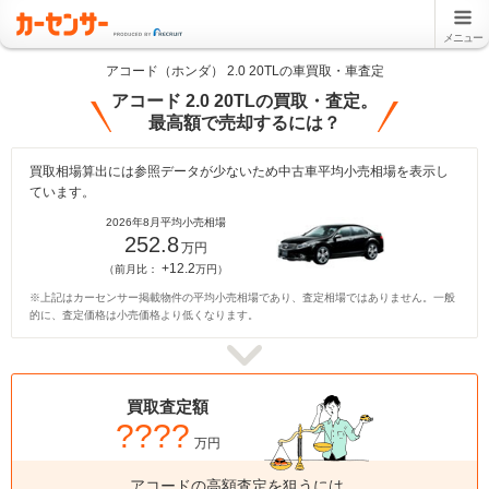
メニュー
アコード（ホンダ） 2.0 20TLの車買取・車査定
アコード 2.0 20TLの買取・査定。
最高額で売却するには？
買取相場算出には参照データが少ないため中古車平均小売相場を表示し
ています。
2026年8月平均小売相場
252.8
万円
+12.2
（前月比：
万円）
※上記はカーセンサー掲載物件の平均小売相場であり、査定相場ではありません。一般
的に、査定価格は小売価格より低くなります。
買取査定額
????
万円
アコードの高額査定を狙うには、