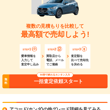
複数の見積もりを比較して
最高額で売却しよう!
1
2
3
STEP
STEP
STEP
愛車情報を
買取店から
査定額を
入力して
電話、メール
比べて売却先
査定申し込み
でご連絡
を決める
90秒で終わるカンタン入力
無
一括査定依頼スタート
料
アコード(ホンダ)の他グレード詳細を見てみる