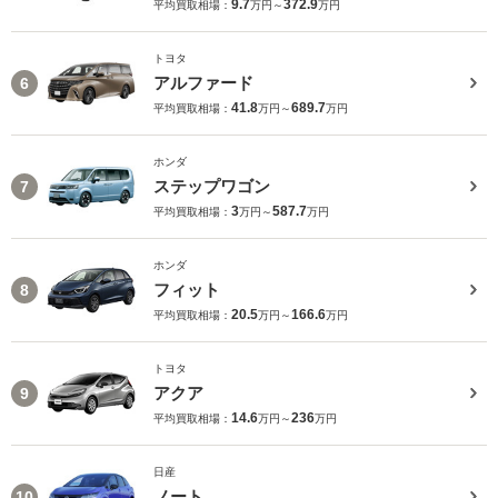
9.7
372.9
平均買取相場：
万円～
万円
トヨタ
アルファード
6
41.8
689.7
平均買取相場：
万円～
万円
ホンダ
ステップワゴン
7
3
587.7
平均買取相場：
万円～
万円
ホンダ
フィット
8
20.5
166.6
平均買取相場：
万円～
万円
トヨタ
アクア
9
14.6
236
平均買取相場：
万円～
万円
日産
ノート
10