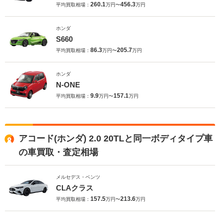
260.1
456.3
平均買取相場：
万円〜
万円
ホンダ
S660
86.3
205.7
平均買取相場：
万円〜
万円
ホンダ
N-ONE
9.9
157.1
平均買取相場：
万円〜
万円
アコード(ホンダ) 2.0 20TLと同一ボディタイプ車
の車買取・査定相場
メルセデス・ベンツ
CLAクラス
157.5
213.6
平均買取相場：
万円〜
万円