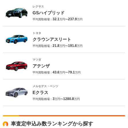
レクサス
GSハイブリッド
32.1
237.9
平均買取相場：
万円〜
万円
トヨタ
クラウンアスリート
21.8
191.6
平均買取相場：
万円〜
万円
マツダ
アテンザ
43.6
79.1
平均買取相場：
万円〜
万円
メルセデス・ベンツ
Eクラス
3
1280.8
平均買取相場：
万円〜
万円
車査定申込み数ランキングから探す