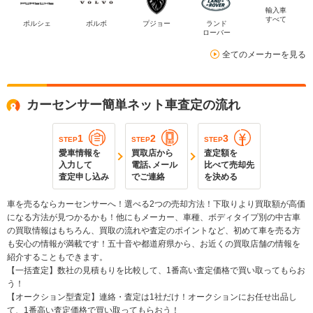
輸入車
すべて
ポルシェ
ボルボ
プジョー
ランド
ローバー
全てのメーカーを見る
カーセンサー簡単ネット車査定の流れ
1
2
3
STEP
STEP
STEP
愛車情報を
買取店から
査定額を
入力して
電話､メール
比べて売却先
査定申し込み
でご連絡
を決める
車を売るならカーセンサーへ！選べる2つの売却方法！下取りより買取額が高価
になる方法が見つかるかも！他にもメーカー、車種、ボディタイプ別の中古車
の買取情報はもちろん、買取の流れや査定のポイントなど、初めて車を売る方
も安心の情報が満載です！五十音や都道府県から、お近くの買取店舗の情報を
紹介することもできます。
【一括査定】数社の見積もりを比較して、1番高い査定価格で買い取ってもらお
う！
【オークション型査定】連絡・査定は1社だけ！オークションにお任せ出品し
て、1番高い査定価格で買い取ってもらおう！