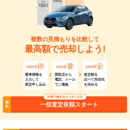
複数の見積もりを比較して
最高額で売却しよう!
1
2
3
STEP
STEP
STEP
愛車情報を
買取店から
査定額を
入力して
電話、メール
比べて売却先
査定申し込み
でご連絡
を決める
90秒で終わるカンタン入力
無
一括査定依頼スタート
料