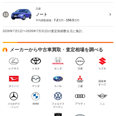
日産
ノート
10
7.2
150.5
平均買取相場：
万円～
万円
2026年7月1日〜2026年7月31日の査定依頼数を元に集計。
メーカーから中古車買取・査定相場を調べる
レクサス
トヨタ
ホンダ
日産
スズキ
国産車
すべて
ダイハツ
マツダ
スバル
三菱
メルセデス
BMW
フォルクス
アウディ
ミニ
・ベンツ
ワーゲン