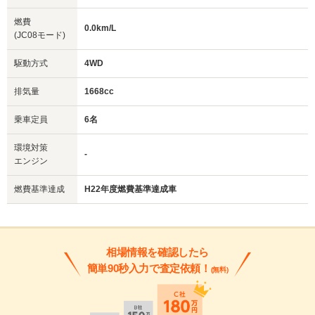
燃費
0.0km/L
(JC08モード)
駆動方式
4WD
排気量
1668cc
乗車定員
6名
環境対策
-
エンジン
燃費基準達成
H22年度燃費基準達成車
相場情報を確認したら
簡単90秒入力で査定依頼！
(無料)