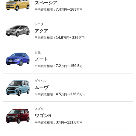
スペーシア
7.4
163
平均買取相場：
万円〜
万円
トヨタ
アクア
14.6
236
平均買取相場：
万円〜
万円
日産
ノート
7.2
150.5
平均買取相場：
万円〜
万円
ダイハツ
ムーヴ
4.5
136.6
平均買取相場：
万円〜
万円
スズキ
ワゴンR
3
121.6
平均買取相場：
万円〜
万円