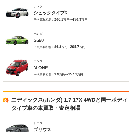
ホンダ
シビックタイプR
260.1
456.3
平均買取相場：
万円〜
万円
ホンダ
S660
86.3
205.7
平均買取相場：
万円〜
万円
ホンダ
N-ONE
9.9
157.1
平均買取相場：
万円〜
万円
エディックス(ホンダ) 1.7 17X 4WDと同一ボディ
タイプ車の車買取・査定相場
トヨタ
プリウス