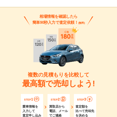
相場情報を確認したら
簡単90秒入力で査定依頼！
(無料)
複数の見積もりを比較して
最高額で売却しよう!
1
2
3
STEP
STEP
STEP
愛車情報を
買取店から
査定額を
入力して
電話、メール
比べて売却先
査定申し込み
でご連絡
を決める