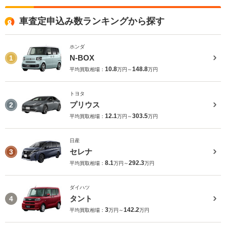
車査定申込み数ランキングから探す
ホンダ
N-BOX
1
10.8
148.8
平均買取相場：
万円～
万円
トヨタ
プリウス
2
12.1
303.5
平均買取相場：
万円～
万円
日産
セレナ
3
8.1
292.3
平均買取相場：
万円～
万円
ダイハツ
タント
4
3
142.2
平均買取相場：
万円～
万円