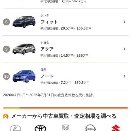
3
587.7
平均買取相場：
万円～
万円
ホンダ
フィット
8
20.5
166.6
平均買取相場：
万円～
万円
トヨタ
アクア
9
14.6
236
平均買取相場：
万円～
万円
日産
ノート
10
7.2
150.5
平均買取相場：
万円～
万円
2026年7月1日〜2026年7月31日の査定依頼数を元に集計。
メーカーから中古車買取・査定相場を調べる