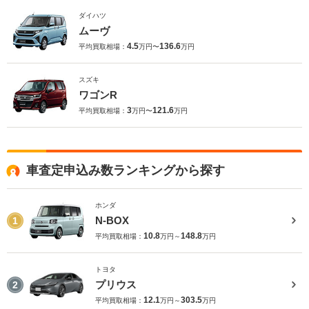
ダイハツ
ムーヴ
4.5
136.6
平均買取相場：
万円〜
万円
スズキ
ワゴンR
3
121.6
平均買取相場：
万円〜
万円
車査定申込み数ランキングから探す
ホンダ
N-BOX
1
10.8
148.8
平均買取相場：
万円～
万円
トヨタ
プリウス
2
12.1
303.5
平均買取相場：
万円～
万円