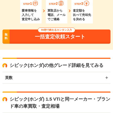
1
2
3
STEP
STEP
STEP
愛車情報を
買取店から
査定額を
入力して
電話、メール
比べて売却先
査定申し込み
でご連絡
を決める
90秒で終わるカンタン入力
無
一括査定依頼スタート
料
シビック(ホンダ)の他グレード詳細を見てみる
英数
シビック(ホンダ) 1.5 VTiと同一メーカー・ブラン
ド車の車買取・査定相場