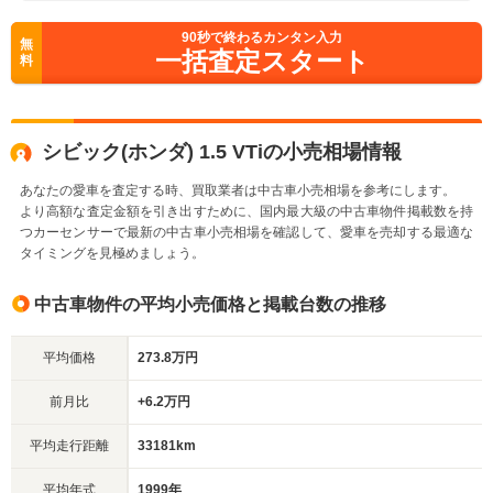
90
秒で終わるカンタン入力
無
一括査定スタート
料
シビック(ホンダ) 1.5 VTiの小売相場情報
あなたの愛車を査定する時、買取業者は中古車小売相場を参考にします。
より高額な査定金額を引き出すために、国内最大級の中古車物件掲載数を持
つカーセンサーで最新の中古車小売相場を確認して、愛車を売却する最適な
タイミングを見極めましょう。
中古車物件の平均小売価格と掲載台数の推移
平均価格
273.8万円
前月比
+6.2万円
平均走行距離
33181km
平均年式
1999年