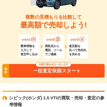
複数の見積もりを比較して
最高額で売却しよう!
1
2
3
STEP
STEP
STEP
愛車情報を
買取店から
査定額を
入力して
電話、メール
比べて売却先
査定申し込み
でご連絡
を決める
90秒で終わるカンタン入力
無
一括査定依頼スタート
料
シビック(ホンダ) 1.5 VTiの買取・売却・査定の参
考情報