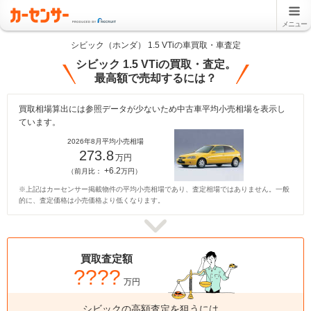
メニュー
シビック（ホンダ） 1.5 VTiの車買取・車査定
シビック 1.5 VTiの買取・査定。
最高額で売却するには？
買取相場算出には参照データが少ないため中古車平均小売相場を表示し
ています。
2026年8月平均小売相場
273.8
万円
+6.2
（前月比：
万円）
※上記はカーセンサー掲載物件の平均小売相場であり、査定相場ではありません。一般
的に、査定価格は小売価格より低くなります。
買取査定額
????
万円
シビックの高額査定を狙うには、