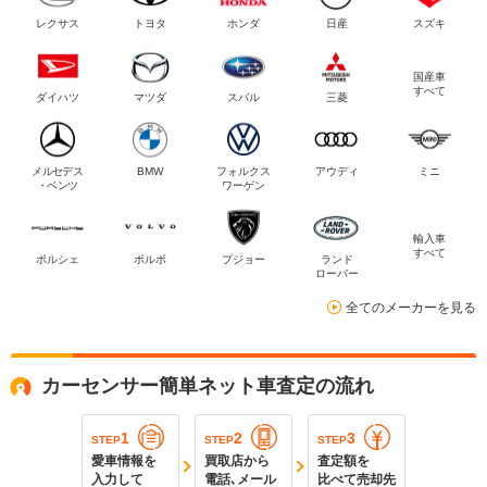
レクサス
トヨタ
ホンダ
日産
スズキ
国産車
すべて
ダイハツ
マツダ
スバル
三菱
メルセデス
BMW
フォルクス
アウディ
ミニ
・ベンツ
ワーゲン
輸入車
すべて
ポルシェ
ボルボ
プジョー
ランド
ローバー
全てのメーカーを見る
カーセンサー簡単ネット車査定の流れ
1
2
3
STEP
STEP
STEP
愛車情報を
買取店から
査定額を
入力して
電話､メール
比べて売却先