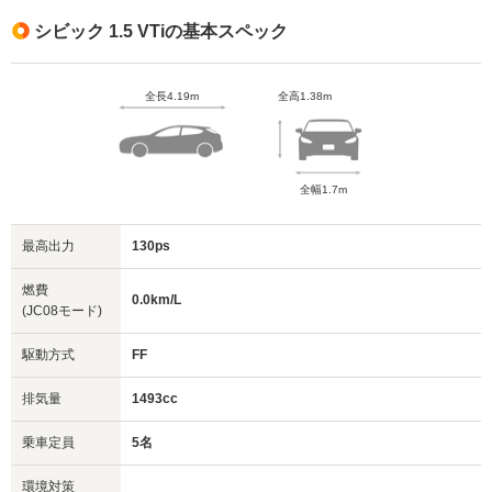
シビック 1.5 VTiの基本スペック
全長4.19m
全高1.38m
全幅1.7m
最高出力
130ps
燃費
0.0km/L
(JC08モード)
駆動方式
FF
排気量
1493cc
乗車定員
5名
環境対策