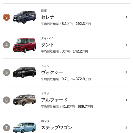
日産
セレナ
3
8.1
292.3
平均買取相場：
万円～
万円
ダイハツ
タント
4
3
142.2
平均買取相場：
万円～
万円
トヨタ
ヴォクシー
5
9.7
372.9
平均買取相場：
万円～
万円
トヨタ
アルファード
6
41.8
689.7
平均買取相場：
万円～
万円
ホンダ
ステップワゴン
7