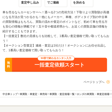
査定申し込み
でご連絡
を決める
車を売るならカーセンサーへ！選べる2つの売却方法！下取りより買取額が高価
になる方法が見つかるかも！他にもメーカー、車種、ボディタイプ別の中古車
の買取情報はもちろん、買取の流れや査定のポイントなど、初めて車を売る方
も安心の情報が満載です！五十音や都道府県から、お近くの買取店舗の情報を
紹介することもできます。
【一括査定】数社の見積もりを比較して、1番高い査定価格で買い取ってもらお
う！
【オークション型査定】連絡・査定は1社だけ！オークションにお任せ出品し
て、1番高い査定価格で買い取ってもらおう！
90秒で終わるカンタン入力
無
一括査定依頼スタート
料
ページトップへ
中古車トップ
車買取・車査定・車売却
車買取・査定相場一覧
ホンダの車買取・車査定相場一