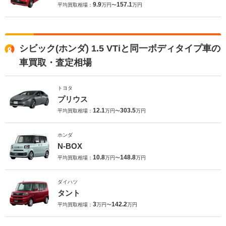
9.9
157.1
平均買取相場：
万円〜
万円
シビック(ホンダ) 1.5 VTiと同一ボディタイプ車の
車買取・査定相場
トヨタ
プリウス
12.1
303.5
平均買取相場：
万円〜
万円
ホンダ
N-BOX
10.8
148.8
平均買取相場：
万円〜
万円
ダイハツ
タント
3
142.2
平均買取相場：
万円〜
万円