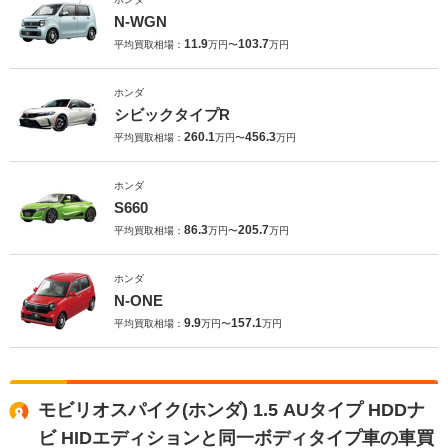
N-WGN
11.9
103.7
平均買取相場：
万円〜
万円
ホンダ
シビックタイプR
260.1
456.3
平均買取相場：
万円〜
万円
ホンダ
S660
86.3
205.7
平均買取相場：
万円〜
万円
ホンダ
N-ONE
9.9
157.1
平均買取相場：
万円〜
万円
モビリオスパイク(ホンダ) 1.5 AUタイプ HDDナ
ビ HIDエディションと同一ボディタイプ車の車買