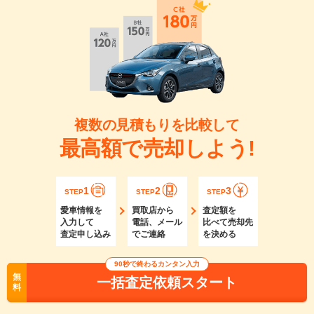
複数の見積もりを比較して
最高額で売却しよう!
1
2
3
STEP
STEP
STEP
愛車情報を
買取店から
査定額を
入力して
電話、メール
比べて売却先
査定申し込み
でご連絡
を決める
90秒で終わるカンタン入力
無
一括査定依頼スタート
料