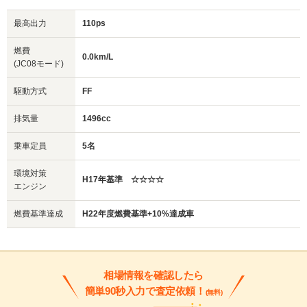
最高出力
110ps
燃費
0.0km/L
(JC08モード)
駆動方式
FF
排気量
1496cc
乗車定員
5名
環境対策
H17年基準 ☆☆☆☆
エンジン
燃費基準達成
H22年度燃費基準+10%達成車
相場情報を確認したら
簡単90秒入力で査定依頼！
(無料)