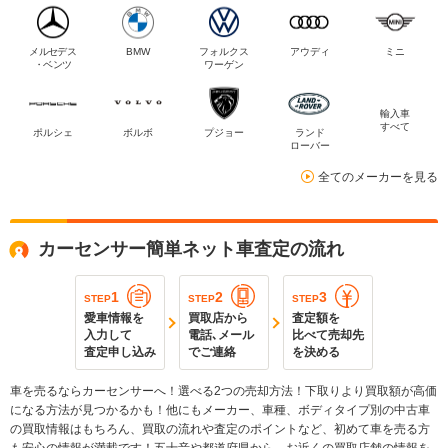
メルセデス
BMW
フォルクス
アウディ
ミニ
・ベンツ
ワーゲン
輸入車
すべて
ポルシェ
ボルボ
プジョー
ランド
ローバー
全てのメーカーを見る
カーセンサー簡単ネット車査定の流れ
1
2
3
STEP
STEP
STEP
愛車情報を
買取店から
査定額を
入力して
電話､メール
比べて売却先
査定申し込み
でご連絡
を決める
車を売るならカーセンサーへ！選べる2つの売却方法！下取りより買取額が高価
になる方法が見つかるかも！他にもメーカー、車種、ボディタイプ別の中古車
の買取情報はもちろん、買取の流れや査定のポイントなど、初めて車を売る方