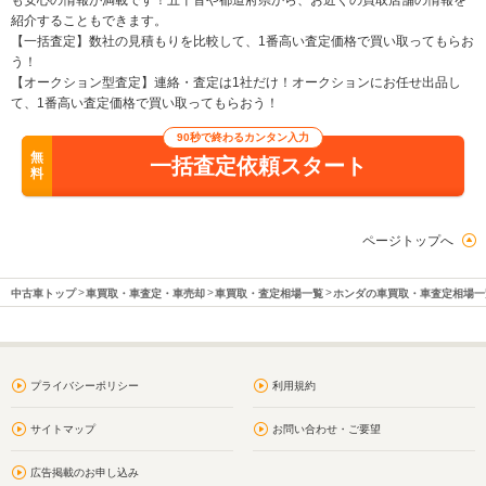
も安心の情報が満載です！五十音や都道府県から、お近くの買取店舗の情報を
紹介することもできます。
【一括査定】数社の見積もりを比較して、1番高い査定価格で買い取ってもらお
う！
【オークション型査定】連絡・査定は1社だけ！オークションにお任せ出品し
て、1番高い査定価格で買い取ってもらおう！
90秒で終わるカンタン入力
無
一括査定依頼スタート
料
ページトップへ
中古車トップ
車買取・車査定・車売却
車買取・査定相場一覧
ホンダの車買取・車査定相場一
プライバシーポリシー
利用規約
サイトマップ
お問い合わせ・ご要望
広告掲載のお申し込み