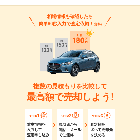
相場情報を確認したら
簡単90秒入力で査定依頼！
(無料)
複数の見積もりを比較して
最高額で売却しよう!
1
2
3
STEP
STEP
STEP
愛車情報を
買取店から
査定額を
入力して
電話、メール
比べて売却先
査定申し込み
でご連絡
を決める