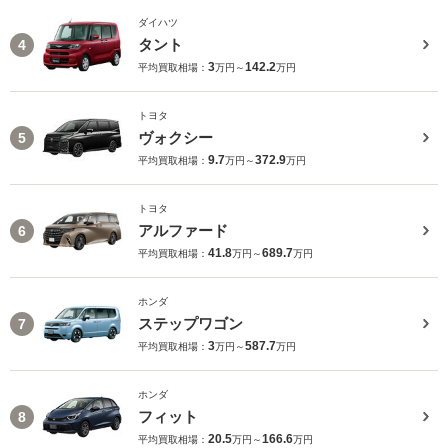
ダイハツ
タント
4
3
142.2
平均買取相場：
万円～
万円
トヨタ
ヴォクシー
5
9.7
372.9
平均買取相場：
万円～
万円
トヨタ
アルファード
6
41.8
689.7
平均買取相場：
万円～
万円
ホンダ
ステップワゴン
7
3
587.7
平均買取相場：
万円～
万円
ホンダ
フィット
8
20.5
166.6
平均買取相場：
万円～
万円