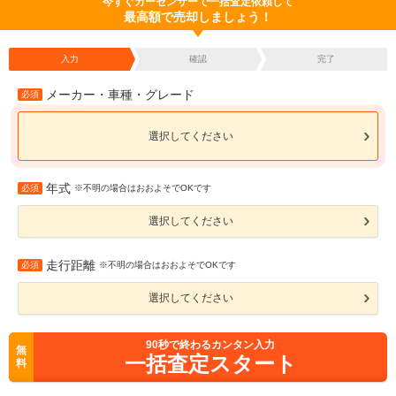
今すぐカーセンサーで一括査定依頼して
最高額で売却しましょう！
入力
確認
完了
メーカー・車種・グレード
必須
選択してください
年式
必須
※不明の場合はおおよそでOKです
選択してください
走行距離
必須
※不明の場合はおおよそでOKです
選択してください
90
秒で終わるカンタン入力
無
一括査定スタート
料