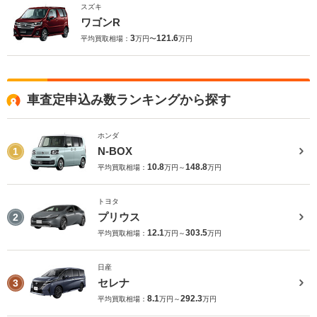
スズキ
ワゴンR
3
121.6
平均買取相場：
万円〜
万円
車査定申込み数ランキングから探す
ホンダ
N-BOX
1
10.8
148.8
平均買取相場：
万円～
万円
トヨタ
プリウス
2
12.1
303.5
平均買取相場：
万円～
万円
日産
セレナ
3
8.1
292.3
平均買取相場：
万円～
万円