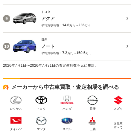
トヨタ
アクア
9
14.6
236
平均買取相場：
万円～
万円
日産
ノート
10
7.2
150.5
平均買取相場：
万円～
万円
2026年7月1日〜2026年7月31日の査定依頼数を元に集計。
メーカーから中古車買取・査定相場を調べる
レクサス
トヨタ
ホンダ
日産
スズキ
国産車
すべて
ダイハツ
マツダ
スバル
三菱