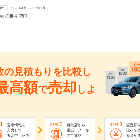
初代
1998年4月～2002年1月
均小売相場
万円
数の見積もりを比較し
最高額
売却
で
しよ
1
2
3
STEP
STEP
愛車情報を
買取店から
査定額
入力して
電話、メール
比べて
査定申し込み
でご連絡
を決め