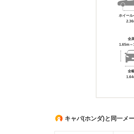
ホイール
2.3
全
1.65m～
全
1.6
キャパ(ホンダ)と同一メ