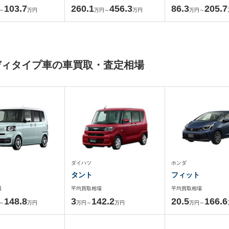
103.7
260.1
456.3
86.3
205.7
～
万円
万円～
万円
万円～
ディタイプ車の車買取・査定相場
ダイハツ
ホンダ
タント
フィット
場
平均買取相場
平均買取相場
148.8
3
142.2
20.5
166.6
～
万円
万円～
万円
万円～