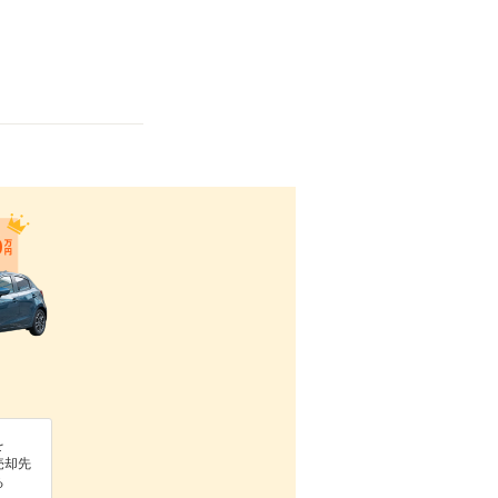
を
売却先
る