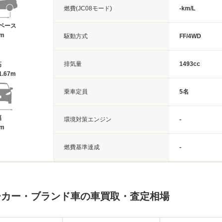
燃費(JC08モード)
-km/L
ベース
6m
駆動方式
FF/4WD
排気量
1493cc
高
1.67m
乗車定員
5名
幅
環境対策エンジン
-
4m
燃費基準達成
-
ーカー・ブランド車の車買取・査定相場