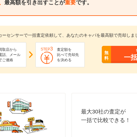
、
最高額を引き出すことが
重要
です。
カーセンサーで一括査定依頼して、あなたのキャパを最高額で売却しま
3
STEP
買取店から
査定額を
無
電話、メール
比べて売却先
一
料
でご連絡
を決める
最大30社の査定が
一括で比較できる！