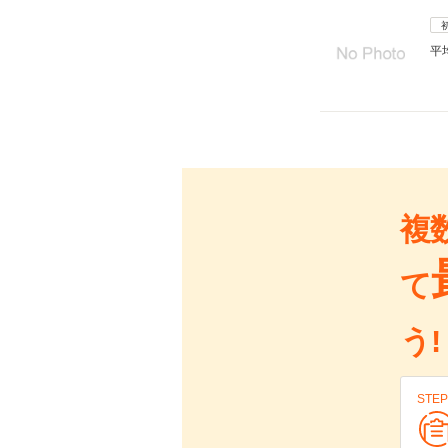
平
複
て
う!
STEP