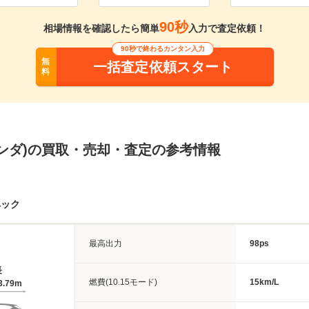
90秒
相場情報を確認したら簡単
入力で査定依頼！
90秒で終わるカンタン入力
無
一括査定依頼スタート
料
ンダ)の買取・売却・査定の参考情報
ペック
最高出力
98ps
長
燃費(10.15モード)
15km/L
3.79m