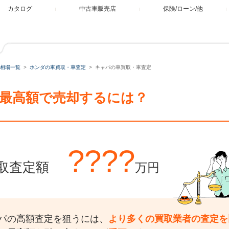
カタログ
中古車販売店
保険/ローン/他
相場一覧
ホンダの車買取・車査定
キャパの車買取・車査定
最高額で売却するには？
????
取査定額
万円
パの高額査定を狙うには、
より多くの買取業者の査定を