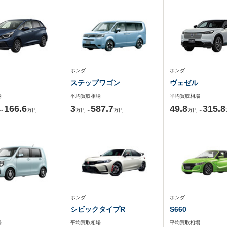
ホンダ
ホンダ
ステップワゴン
ヴェゼル
場
平均買取相場
平均買取相場
166.6
3
587.7
49.8
315.8
～
万円
万円～
万円
万円～
ホンダ
ホンダ
シビックタイプR
S660
場
平均買取相場
平均買取相場