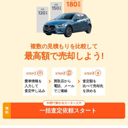
複数の見積もりを比較して
最高額で売却しよう!
1
2
3
STEP
STEP
STEP
愛車情報を
買取店から
査定額を
入力して
電話、メール
比べて売却先
査定申し込み
でご連絡
を決める
90秒で終わるカンタン入力
無
一括査定依頼スタート
料