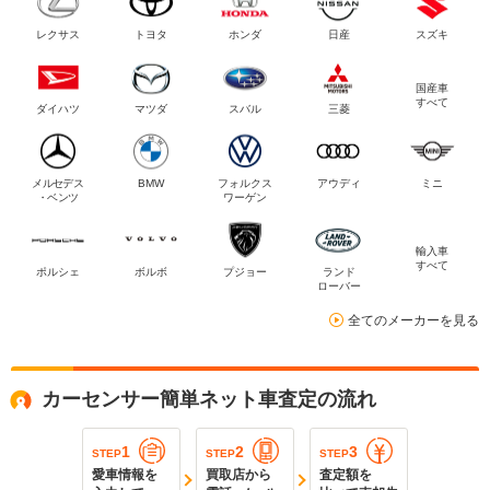
レクサス
トヨタ
ホンダ
日産
スズキ
国産車
すべて
ダイハツ
マツダ
スバル
三菱
メルセデス
BMW
フォルクス
アウディ
ミニ
・ベンツ
ワーゲン
輸入車
すべて
ポルシェ
ボルボ
プジョー
ランド
ローバー
全てのメーカーを見る
カーセンサー簡単ネット車査定の流れ
1
2
3
STEP
STEP
STEP
愛車情報を
買取店から
査定額を