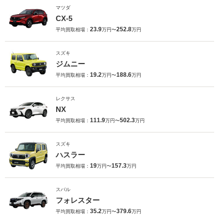
マツダ
CX-5
23.9
252.8
平均買取相場：
万円〜
万円
スズキ
ジムニー
19.2
188.6
平均買取相場：
万円〜
万円
レクサス
NX
111.9
502.3
平均買取相場：
万円〜
万円
スズキ
ハスラー
19
157.3
平均買取相場：
万円〜
万円
スバル
フォレスター
35.2
379.6
平均買取相場：
万円〜
万円