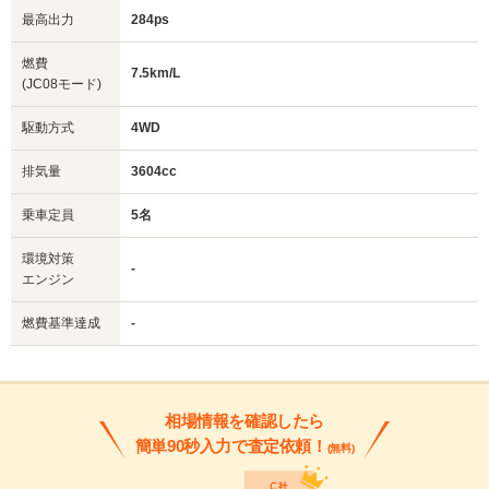
最高出力
284ps
燃費
7.5km/L
(JC08モード)
駆動方式
4WD
排気量
3604cc
乗車定員
5名
環境対策
-
エンジン
燃費基準達成
-
相場情報を確認したら
簡単90秒入力で査定依頼！
(無料)