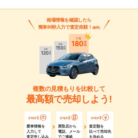
相場情報を確認したら
簡単90秒入力で査定依頼！
(無料)
複数の見積もりを比較して
最高額で売却しよう!
1
2
3
STEP
STEP
STEP
愛車情報を
買取店から
査定額を
入力して
電話、メール
比べて売却先
査定申し込み
でご連絡
を決める