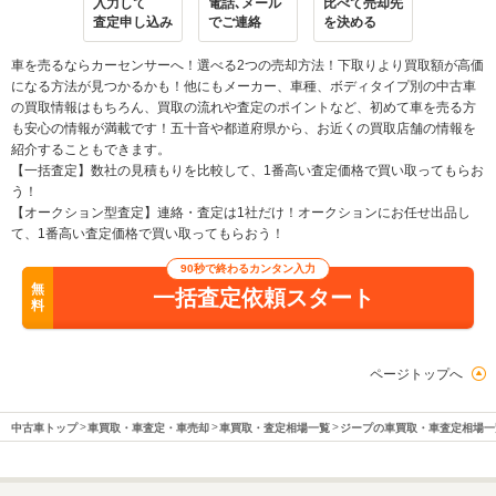
入力して
電話､メール
比べて売却先
査定申し込み
でご連絡
を決める
車を売るならカーセンサーへ！選べる2つの売却方法！下取りより買取額が高価
になる方法が見つかるかも！他にもメーカー、車種、ボディタイプ別の中古車
の買取情報はもちろん、買取の流れや査定のポイントなど、初めて車を売る方
も安心の情報が満載です！五十音や都道府県から、お近くの買取店舗の情報を
紹介することもできます。
【一括査定】数社の見積もりを比較して、1番高い査定価格で買い取ってもらお
う！
【オークション型査定】連絡・査定は1社だけ！オークションにお任せ出品し
て、1番高い査定価格で買い取ってもらおう！
90秒で終わるカンタン入力
無
一括査定依頼スタート
料
ページトップへ
中古車トップ
車買取・車査定・車売却
車買取・査定相場一覧
ジープの車買取・車査定相場一