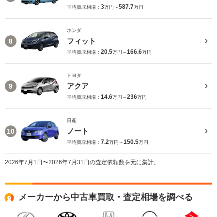
3
587.7
平均買取相場：
万円～
万円
ホンダ
フィット
8
20.5
166.6
平均買取相場：
万円～
万円
トヨタ
アクア
9
14.6
236
平均買取相場：
万円～
万円
日産
ノート
10
7.2
150.5
平均買取相場：
万円～
万円
2026年7月1日〜2026年7月31日の査定依頼数を元に集計。
メーカーから中古車買取・査定相場を調べる