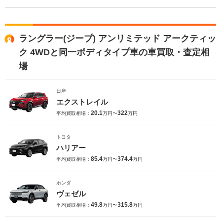
ラングラー(ジープ) アンリミテッド アークティッ
ク 4WDと同一ボディタイプ車の車買取・査定相
場
日産
エクストレイル
20.1
322
平均買取相場：
万円〜
万円
トヨタ
ハリアー
85.4
374.4
平均買取相場：
万円〜
万円
ホンダ
ヴェゼル
49.8
315.8
平均買取相場：
万円〜
万円