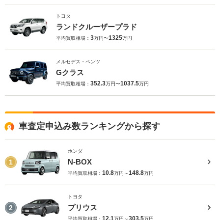
トヨタ
ランドクルーザープラド
3
1325
平均買取相場：
万円〜
万円
メルセデス・ベンツ
Gクラス
352.3
1037.5
平均買取相場：
万円〜
万円
車査定申込み数ランキングから探す
ホンダ
N-BOX
1
10.8
148.8
平均買取相場：
万円～
万円
トヨタ
プリウス
2
12.1
303.5
平均買取相場：
万円～
万円