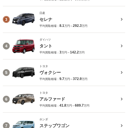
日産
セレナ
3
8.1
292.3
平均買取相場：
万円～
万円
ダイハツ
タント
4
3
142.2
平均買取相場：
万円～
万円
トヨタ
ヴォクシー
5
9.7
372.9
平均買取相場：
万円～
万円
トヨタ
アルファード
6
41.8
689.7
平均買取相場：
万円～
万円
ホンダ
ステップワゴン
7