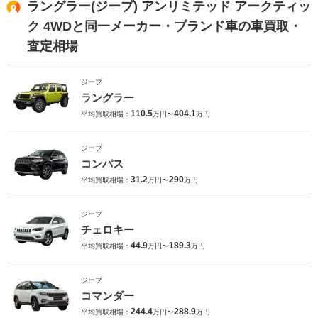
ラングラー(ジープ) アンリミテッド アークティッ
ク 4WDと同一メーカー・ブランド車の車買取・
査定相場
ジープ
ラングラー
110.5
404.1
平均買取相場：
万円〜
万円
ジープ
コンパス
31.2
290
平均買取相場：
万円〜
万円
ジープ
チェロキー
44.9
189.3
平均買取相場：
万円〜
万円
ジープ
コマンダー
244.4
288.9
平均買取相場：
万円〜
万円