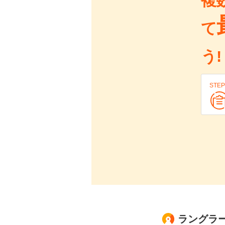
複
て
う!
STEP
ラングラー