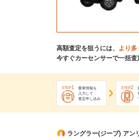
高額査定を狙うには、
より多
今すぐカーセンサーで一括査
1
2
STEP
STEP
愛車情報を
入力して
査定申し込み
ラングラー(ジープ) ア