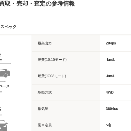
の買取・売却・査定の参考情報
本スペック
最高出力
284ps
長
燃費(10.15モード)
-km/L
7m
燃費(JC08モード)
-km/L
ベース
1m
駆動方式
4WD
排気量
3604cc
高
6m
乗車定員
5名