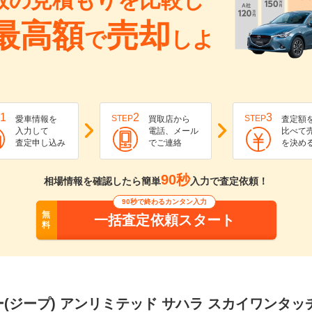
数の見積もりを比較し
最高額
売却
で
しよ
1
2
3
STEP
STEP
愛車情報を
買取店から
査定額
入力して
電話、メール
比べて
査定申し込み
でご連絡
を決め
90秒
相場情報を確認したら簡単
入力で査定依頼！
90秒で終わるカンタン入力
無
一括査定依頼スタート
料
(ジープ) アンリミテッド サハラ スカイワンタ