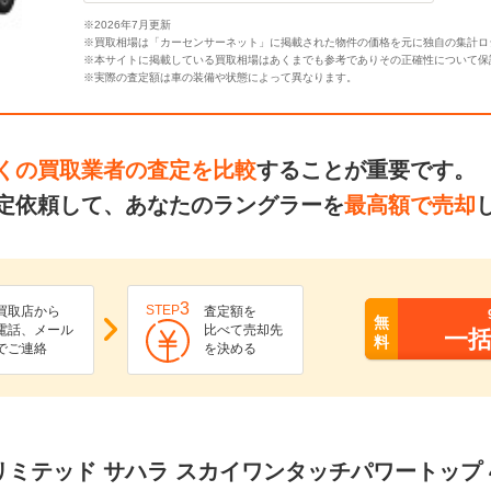
※2026年7月更新
※買取相場は「カーセンサーネット」に掲載された物件の価格を元に独自の集計ロ
※本サイトに掲載している買取相場はあくまでも参考でありその正確性について保
※実際の査定額は車の装備や状態によって異なります。
くの買取業者の査定を比較
することが重要です。
定依頼して、あなたのラングラーを
最高額で売却
3
STEP
買取店から
査定額を
無
電話、メール
比べて売却先
一
料
でご連絡
を決める
ンリミテッド サハラ スカイワンタッチパワートップ