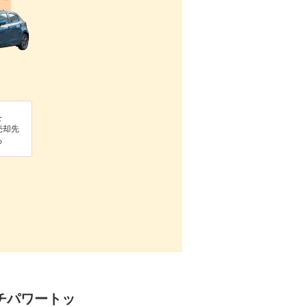
を
売却先
る
ッチパワートッ