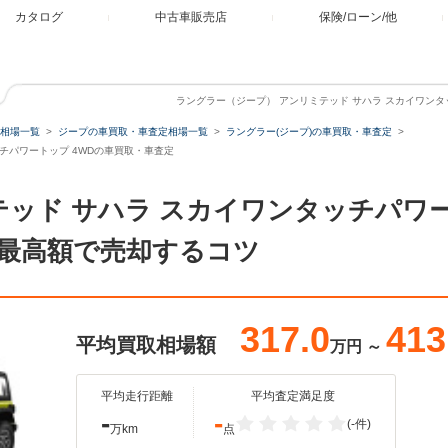
カタログ
中古車販売店
保険/ローン/他
ラングラー（ジープ） アンリミテッド サハラ スカイワンタ
相場一覧
ジープの車買取・車査定相場一覧
ラングラー(ジープ)の車買取・車査定
ッチパワートップ 4WDの車買取・車査定
テッド サハラ スカイワンタッチパワー
最高額で売却するコツ
317.0
413
平均買取相場額
万円
～
平均走行距離
平均査定満足度
-
-
(-件)
万km
点