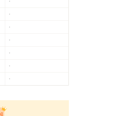
-
-
-
-
-
-
-