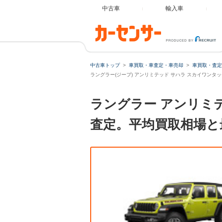
中古車
輸入車
中古車トップ
車買取・車査定・車売却
車買取・査定
ラングラー(ジープ) アンリミテッド サハラ スカイワンタ
ラングラー アンリミ
査定。平均買取相場と