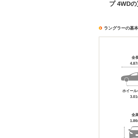
プ 4WD
ラングラーの基
全
4.8
ホイール
3.0
全
1.8