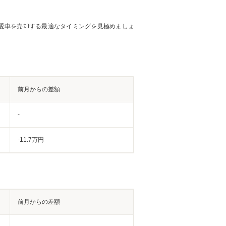
愛車を売却する最適なタイミングを見極めましょ
前月からの差額
-
-11.7万円
前月からの差額