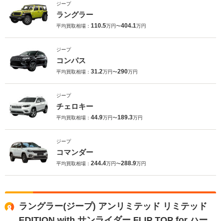
ジープ
ラングラー
110.5
404.1
平均買取相場：
万円〜
万円
ジープ
コンパス
31.2
290
平均買取相場：
万円〜
万円
ジープ
チェロキー
44.9
189.3
平均買取相場：
万円〜
万円
ジープ
コマンダー
244.4
288.9
平均買取相場：
万円〜
万円
ラングラー(ジープ) アンリミテッド リミテッド
EDITION with サンライダー FLIP TOP for ハー