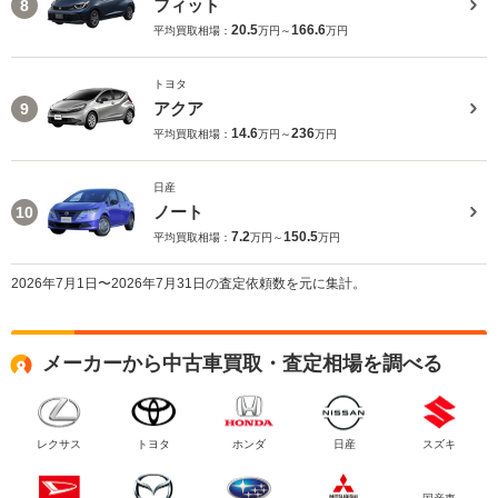
フィット
8
20.5
166.6
平均買取相場：
万円～
万円
トヨタ
アクア
9
14.6
236
平均買取相場：
万円～
万円
日産
ノート
10
7.2
150.5
平均買取相場：
万円～
万円
2026年7月1日〜2026年7月31日の査定依頼数を元に集計。
メーカーから中古車買取・査定相場を調べる
レクサス
トヨタ
ホンダ
日産
スズキ