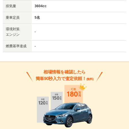
排気量
3604cc
乗車定員
5名
環境対策
-
エンジン
燃費基準達成
-
相場情報を確認したら
簡単90秒入力で査定依頼！
(無料)