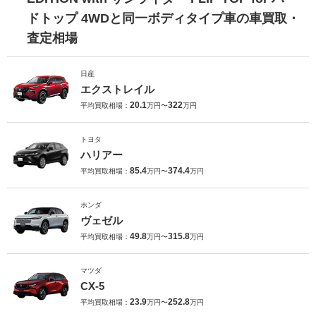
ドトップ 4WDと同一ボディタイプ車の車買取・
査定相場
日産
エクストレイル
20.1
322
平均買取相場：
万円〜
万円
トヨタ
ハリアー
85.4
374.4
平均買取相場：
万円〜
万円
ホンダ
ヴェゼル
49.8
315.8
平均買取相場：
万円〜
万円
マツダ
CX-5
23.9
252.8
平均買取相場：
万円〜
万円