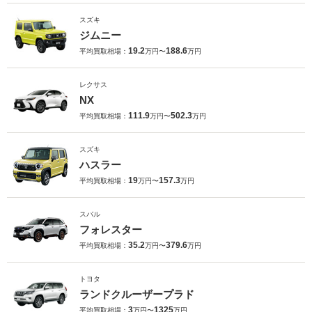
スズキ
ジムニー
19.2
188.6
平均買取相場：
万円〜
万円
レクサス
NX
111.9
502.3
平均買取相場：
万円〜
万円
スズキ
ハスラー
19
157.3
平均買取相場：
万円〜
万円
スバル
フォレスター
35.2
379.6
平均買取相場：
万円〜
万円
トヨタ
ランドクルーザープラド
3
1325
平均買取相場：
万円〜
万円