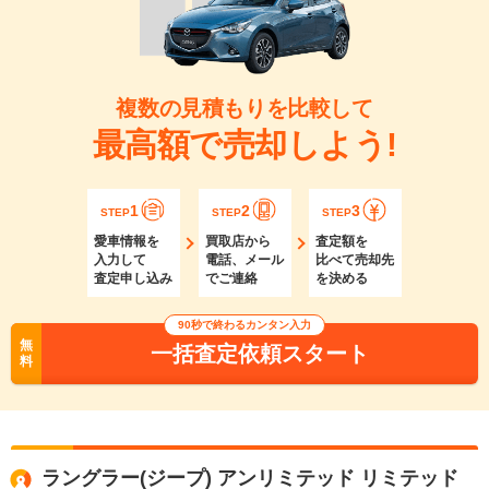
複数の見積もりを比較して
最高額で売却しよう!
1
2
3
STEP
STEP
STEP
愛車情報を
買取店から
査定額を
入力して
電話、メール
比べて売却先
査定申し込み
でご連絡
を決める
90秒で終わるカンタン入力
無
一括査定依頼スタート
料
ラングラー(ジープ) アンリミテッド リミテッド