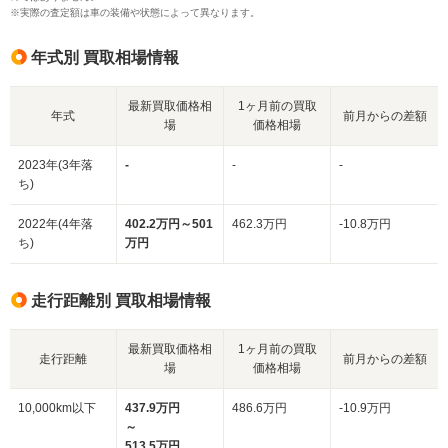
※実際の査定額は車の装備や状態によって異なります。
年式別 買取相場情報
最新買取価格相
1ヶ月前の買取
年式
前月からの差額
場
価格相場
2023年(3年落
-
-
-
ち)
2022年(4年落
402.2万円～501
462.3万円
-10.8万円
ち)
万円
走行距離別 買取相場情報
最新買取価格相
1ヶ月前の買取
走行距離
前月からの差額
場
価格相場
10,000km以下
437.9万円
486.6万円
-10.9万円
～
513.5万円