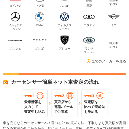
国産車
すべて
ダイハツ
マツダ
スバル
三菱
メルセデス
BMW
フォルクス
アウディ
ミニ
・ベンツ
ワーゲン
輸入車
すべて
ポルシェ
ボルボ
プジョー
ランド
ローバー
全てのメーカーを見る
カーセンサー簡単ネット車査定の流れ
1
2
3
STEP
STEP
STEP
愛車情報を
買取店から
査定額を
入力して
電話､メール
比べて売却先
査定申し込み
でご連絡
を決める
車を売るならカーセンサーへ！選べる2つの売却方法！下取りより買取額が高価
になる方法が見つかるかも！他にもメーカー、車種、ボディタイプ別の中古車