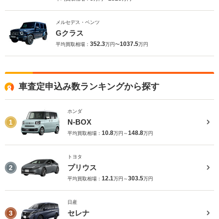
メルセデス・ベンツ
Gクラス
352.3
1037.5
平均買取相場：
万円〜
万円
車査定申込み数ランキングから探す
ホンダ
N-BOX
1
10.8
148.8
平均買取相場：
万円～
万円
トヨタ
プリウス
2
12.1
303.5
平均買取相場：
万円～
万円
日産
セレナ
3