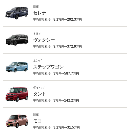
日産
セレナ
8.1
292.3
平均買取相場：
万円〜
万円
トヨタ
ヴォクシー
9.7
372.9
平均買取相場：
万円〜
万円
ホンダ
ステップワゴン
3
587.7
平均買取相場：
万円〜
万円
ダイハツ
タント
3
142.2
平均買取相場：
万円〜
万円
日産
モコ
3.2
31.5
平均買取相場：
万円〜
万円