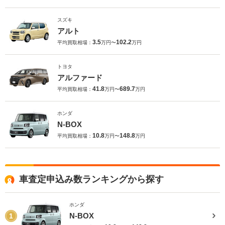
スズキ
アルト
3.5
102.2
平均買取相場：
万円〜
万円
トヨタ
アルファード
41.8
689.7
平均買取相場：
万円〜
万円
ホンダ
N-BOX
10.8
148.8
平均買取相場：
万円〜
万円
車査定申込み数ランキングから探す
ホンダ
N-BOX
1