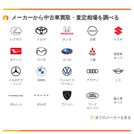
メーカーから中古車買取・査定相場を調べる
レクサス
トヨタ
ホンダ
日産
スズキ
国産車
すべて
ダイハツ
マツダ
スバル
三菱
メルセデス
BMW
フォルクス
アウディ
ミニ
・ベンツ
ワーゲン
輸入車
すべて
ポルシェ
ボルボ
プジョー
ランド
ローバー
全てのメーカーを見る