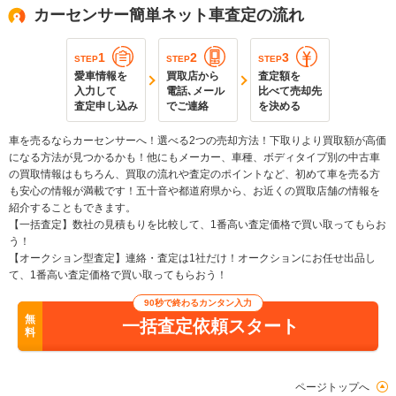
カーセンサー簡単ネット車査定の流れ
1
2
3
STEP
STEP
STEP
愛車情報を
買取店から
査定額を
入力して
電話､メール
比べて売却先
査定申し込み
でご連絡
を決める
車を売るならカーセンサーへ！選べる2つの売却方法！下取りより買取額が高価
になる方法が見つかるかも！他にもメーカー、車種、ボディタイプ別の中古車
の買取情報はもちろん、買取の流れや査定のポイントなど、初めて車を売る方
も安心の情報が満載です！五十音や都道府県から、お近くの買取店舗の情報を
紹介することもできます。
【一括査定】数社の見積もりを比較して、1番高い査定価格で買い取ってもらお
う！
【オークション型査定】連絡・査定は1社だけ！オークションにお任せ出品し
て、1番高い査定価格で買い取ってもらおう！
90秒で終わるカンタン入力
無
一括査定依頼スタート
料
ページトップへ