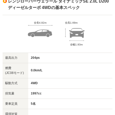
レンジローバーヴェラール ダイナミックSE 2.0L D200
ディーゼルターボ 4WDの基本スペック
全長4.82m
全高1.69m
全幅1.93m
最高出力
204ps
燃費
0.0km/L
(JC08モード)
駆動方式
4WD
排気量
1997cc
乗車定員
5名
環境対策