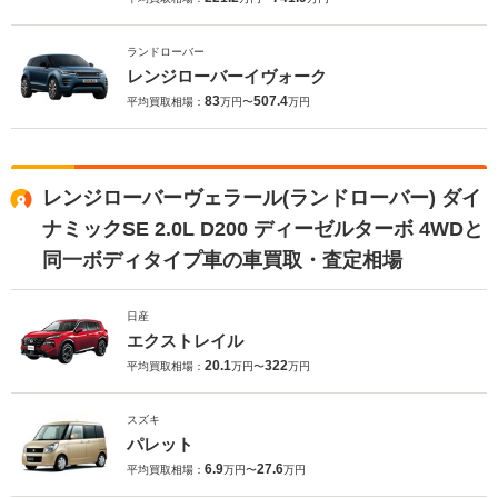
ランドローバー
レンジローバーイヴォーク
83
507.4
平均買取相場：
万円〜
万円
レンジローバーヴェラール(ランドローバー) ダイ
ナミックSE 2.0L D200 ディーゼルターボ 4WDと
同一ボディタイプ車の車買取・査定相場
日産
エクストレイル
20.1
322
平均買取相場：
万円〜
万円
スズキ
パレット
6.9
27.6
平均買取相場：
万円〜
万円