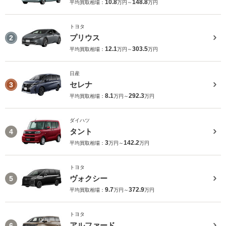
10.8
148.8
平均買取相場：
万円～
万円
トヨタ
プリウス
2
12.1
303.5
平均買取相場：
万円～
万円
日産
セレナ
3
8.1
292.3
平均買取相場：
万円～
万円
ダイハツ
タント
4
3
142.2
平均買取相場：
万円～
万円
トヨタ
ヴォクシー
5
9.7
372.9
平均買取相場：
万円～
万円
トヨタ
アルファード
6