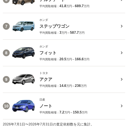
41.8
689.7
平均買取相場：
万円～
万円
ホンダ
ステップワゴン
7
3
587.7
平均買取相場：
万円～
万円
ホンダ
フィット
8
20.5
166.6
平均買取相場：
万円～
万円
トヨタ
アクア
9
14.6
236
平均買取相場：
万円～
万円
日産
ノート
10
7.2
150.5
平均買取相場：
万円～
万円
2026年7月1日〜2026年7月31日の査定依頼数を元に集計。